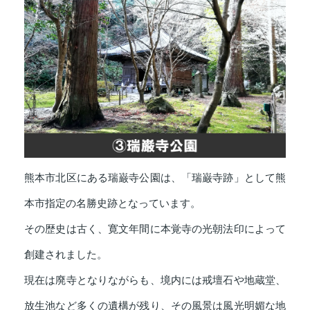
熊本市北区にある瑞巌寺公園は、「瑞巌寺跡」として熊
本市指定の名勝史跡となっています。
その歴史は古く、寛文年間に本覚寺の光朝法印によって
創建されました。
現在は廃寺となりながらも、境内には戒壇石や地蔵堂、
放生池など多くの遺構が残り、その風景は風光明媚な地