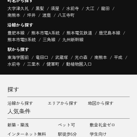
町名から探す
大字津久礼
黒髪
須屋
水前寺
大江
龍田
南熊本
坪井
渡鹿
八王寺町
沿線から探す
豊肥本線
熊本市電A系統
熊本電気鉄道
鹿児島本線
熊本市電B系統
三角線
九州新幹線
駅から探す
東海学園前
竜田口
武蔵塚
光の森
南熊本
平成
水前寺
三里木
健軍町
動植物園入口
探す
沿線から探す
エリアから探す
地図から探す
人気条件
新築・築浅
ペット可
敷金礼金ゼロ
インターネット無料
駅徒歩5分
学生向け