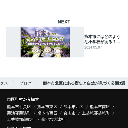
NEXT
熊本市にはどのよう
な小学校がある？個
性豊かな3つの小学
2024.05.07
校をご紹介
クス
ブログ
熊本市北区にある歴史と自然が息づく公園3選
市区町村から探す
熊本市中央区
熊本市東区
熊本市北区
熊本市南区
菊池郡菊陽町
熊本市西区
合志市
上益城郡益城町
上益城郡御船町
菊池郡大津町