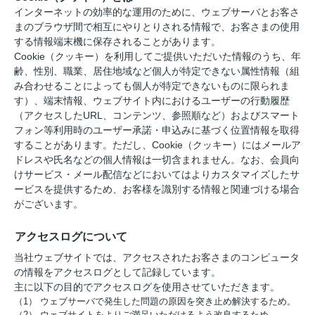
インターネットの効率的な運用のために、ウェブサーバとお客さ
まのブラウザ間で相互にやりとりされる情報で、お客さまの使用
する情報端末機に保存されることがあります。
Cookie（クッキー）を利用してご提供いただいた情報のうち、年
齢、性別、職業、居住地域など個人が特定できない属性情報（組
み合わせることによっても個人が特定できないものに限られま
す）、端末情報、ウェブサイト内におけるユーザーの行動履歴
（アクセスしたURL、コンテンツ、参照順など）およびスマート
フォン等利用時のユーザー承諾・申込みに基づく位置情報を取得
することがあります。ただし、Cookie（クッキー）にはメールア
ドレスや氏名などの個人情報は一切含まれません。なお、会員向
けサービス・メール配信などにおいてはよりカスタマイズしたサ
ービスを提供するため、お客様を識別する情報と関連づける場合
がございます。
アクセスログについて
当社ウェブサイトでは、アクセスされたお客さまのコンピュータ
の情報をアクセスログとして記録しています。
主に以下の目的でアクセスログを使用させていただきます。
（1） ウェブサーバで発生した問題の原因を突き止め解決するため。
（2） ウェブサイトをよりご満足いただけるよう改良するため。