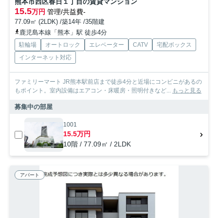
熊本市西区春日１丁目の賃貸マンション
15.5
万円
管理/共益費-
77.09㎡ (2LDK) /築14年 /35階建
鹿児島本線「熊本」駅 徒歩4分
駐輪場
オートロック
エレベーター
CATV
宅配ボックス
インターネット対応
ファミリーマート JR熊本駅前店まで徒歩4分と近場にコンビニがあるの
もポイント。室内設備はエアコン・床暖房・照明付きなど...
もっと見る
募集中の部屋
1001
15.5万円
10階 / 77.09㎡ / 2LDK
アパート