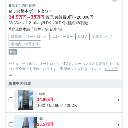
熊本市西区春日
ＭＪＲ熊本ゲートタワー
14.9
35
万円～
万円
管理/共益費0円～20,000円
58.65㎡～112.16㎡ (2LDK～3LDK) /新築 /30階建
鹿児島本線「熊本」駅 徒歩7分
駐輪場
オートロック
エレベーター
CATV
宅配ボックス
敷地内ごみ置き場
新築
セキュリティ面は、オートロック・TVインターホンなどを設置している
ので安全面でも優れております。宅配ボックス付きですので...
もっと見
る
募集中の部屋
1008
14.9万円
10階 / 58.65㎡ / 2LDK
1401
25.5万円