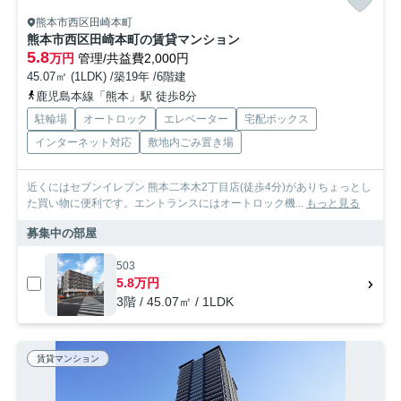
熊本市西区田崎本町
熊本市西区田崎本町の賃貸マンション
5.8
万円
管理/共益費2,000円
45.07㎡ (1LDK) /築19年 /6階建
鹿児島本線「熊本」駅 徒歩8分
駐輪場
オートロック
エレベーター
宅配ボックス
インターネット対応
敷地内ごみ置き場
近くにはセブンイレブン 熊本二本木2丁目店(徒歩4分)がありちょっとし
た買い物に便利です。エントランスにはオートロック機...
もっと見る
募集中の部屋
503
5.8万円
3階 / 45.07㎡ / 1LDK
賃貸マンション