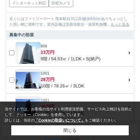
インターネット対応
防犯カメラ
近くにはファミリーマート 熊本駅白川口店(徒歩6分)がありちょっとし
た買い物に便利です。室内設備は洗面化粧台・浴室乾燥機...
もっと見る
募集中の部屋
908
13万円
9階 / 54.53㎡ / 1LDK＋S(納戸)
1001
28万円
10階 / 78.26㎡ / 3LDK
1001
28万円
当サイトでは、お客様の当サイト利用状況把握、サービス向上検討を目的と
10階 / 78.26㎡ / 3LDK
して、クッキー（Cookie）を使用しています。
詳しくは、当社の
「Cookieの取扱いについて」
をご確認ください。
閉じる
検索条件を変更
まとめてお問い合わせ
賃貸マンション