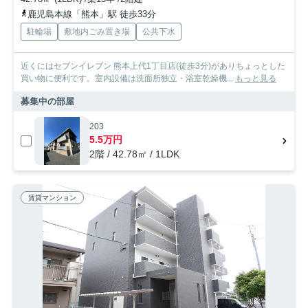
鹿児島本線「熊本」駅 徒歩33分
駐輪場
敷地内ごみ置き場
公共下水
近くにはセブンイレブン 熊本上代1丁目店(徒歩3分)がありちょっとした
買い物に便利です。室内設備は洗面所独立・浴室乾燥機...
もっと見る
募集中の部屋
203
5.5万円
2階 / 42.78㎡ / 1LDK
賃貸マンション