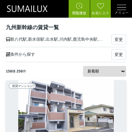
メニュー
閲覧履歴
お気に入り
九州新幹線の賃貸一覧
新八代駅,新水俣駅,出水駅,川内駅,鹿児島中央駅,博多駅,新鳥栖駅,久留米駅,筑後船小屋駅,新大牟田駅,新玉名駅,熊本駅
変更
条件から探す
変更
158
棟
258
件
賃貸マンション