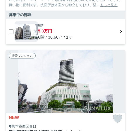
買い物に便利です。洗面所は浴室から独立しており、浴...
もっと見る
募集中の部屋
6階
5.3万円
6階 / 30.66㎡ / 1K
賃貸マンション
NEW
熊本市西区春日