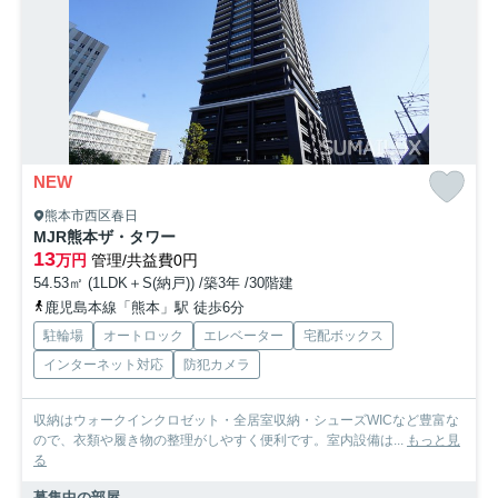
NEW
熊本市西区春日
MJR熊本ザ・タワー
13
万円
管理/共益費0円
54.53㎡ (1LDK＋S(納戸)) /築3年 /30階建
鹿児島本線「熊本」駅 徒歩6分
駐輪場
オートロック
エレベーター
宅配ボックス
インターネット対応
防犯カメラ
収納はウォークインクロゼット・全居室収納・シューズWICなど豊富な
ので、衣類や履き物の整理がしやすく便利です。室内設備は...
もっと見
る
募集中の部屋