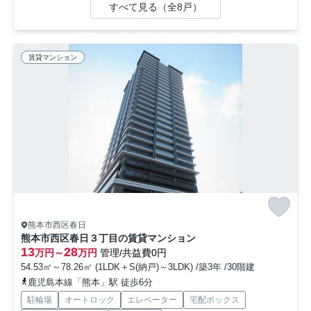
すべて見る（全8戸）
賃貸マンション
熊本市西区春日
熊本市西区春日３丁目の賃貸マンション
13
28
万円～
万円
管理/共益費0円
54.53㎡～78.26㎡ (1LDK＋S(納戸)～3LDK) /築3年 /30階建
鹿児島本線「熊本」駅 徒歩6分
駐輪場
オートロック
エレベーター
宅配ボックス