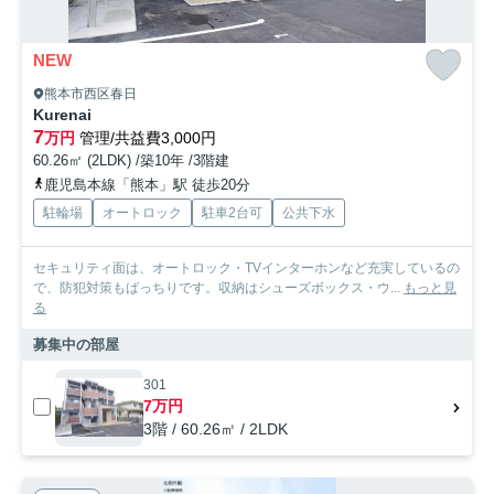
NEW
熊本市西区春日
Kurenai
7
万円
管理/共益費3,000円
60.26㎡ (2LDK) /築10年 /3階建
鹿児島本線「熊本」駅 徒歩20分
駐輪場
オートロック
駐車2台可
公共下水
セキュリティ面は、オートロック・TVインターホンなど充実しているの
で、防犯対策もばっちりです。収納はシューズボックス・ウ...
もっと見
る
募集中の部屋
301
7万円
3階 / 60.26㎡ / 2LDK