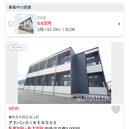
募集中の部屋
C101
5.6万円
1階 / 52.28㎡ / 3LDK
アパート
NEW
熊本市西区池上町
アドバンスＩＫＥＮＯＵＥ
5.8
6.1
万円～
万円
管理/共益費3,000円