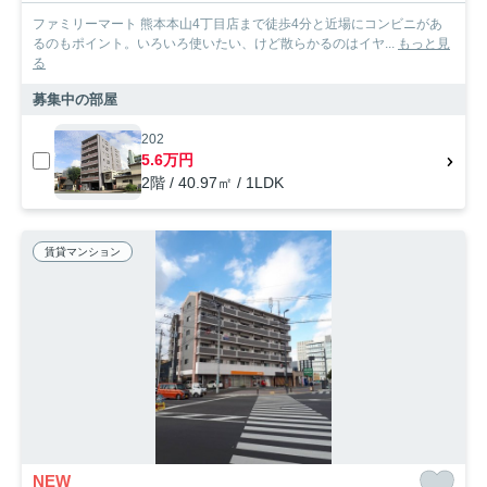
ファミリーマート 熊本本山4丁目店まで徒歩4分と近場にコンビニがあ
るのもポイント。いろいろ使いたい、けど散らかるのはイヤ...
もっと見
る
募集中の部屋
202
5.6万円
2階 / 40.97㎡ / 1LDK
賃貸マンション
NEW