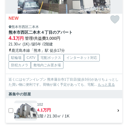
NEW
熊本市西区二本木
熊本市西区二本木４丁目のアパート
4.1
万円
管理/共益費3,000円
21.30㎡ (1K) /築5年 /2階建
鹿児島本線「熊本」駅 徒歩17分
駐輪場
CATV
宅配ボックス
インターネット対応
防犯カメラ
敷地内ごみ置き場
近くにはセブンイレブン 熊本蓮台寺1丁目店(徒歩3分)がありちょっとし
た買い物に便利です。荷物が届く予定があっても、宅配...
もっと見る
募集中の部屋
102
4.1万円
1階 / 21.30㎡ / 1K