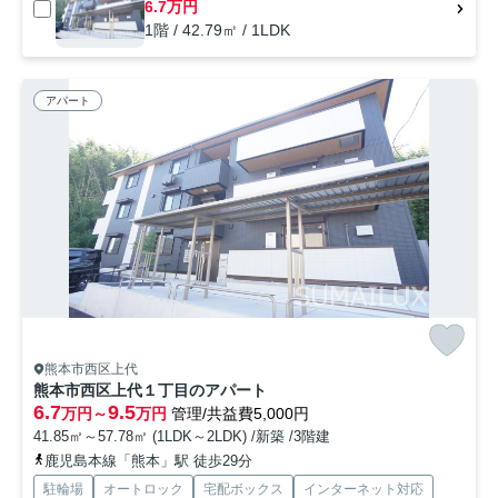
6.7万円
1階 / 42.79㎡ / 1LDK
アパート
熊本市西区上代
熊本市西区上代１丁目のアパート
6.7
9.5
万円～
万円
管理/共益費5,000円
41.85㎡～57.78㎡ (1LDK～2LDK) /新築 /3階建
鹿児島本線「熊本」駅 徒歩29分
駐輪場
オートロック
宅配ボックス
インターネット対応