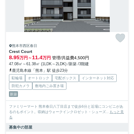
熊本市西区春日
Crest Court
8.95
11.4
万円～
万円
管理/共益費4,500円
47.08㎡～61.38㎡ (1LDK～2LDK) /新築 /3階建
鹿児島本線「熊本」駅 徒歩23分
駐輪場
オートロック
宅配ボックス
インターネット対応
防犯カメラ
敷地内ごみ置き場
新築
ファミリーマート 熊本春日八丁目店まで徒歩6分と近場にコンビニがあ
るのもポイント。収納はウォークインクロゼット・シューズ...
もっと見
る
募集中の部屋