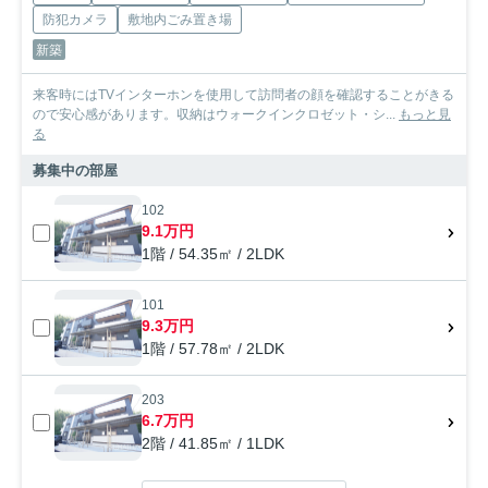
防犯カメラ
敷地内ごみ置き場
新築
来客時にはTVインターホンを使用して訪問者の顔を確認することがきる
ので安心感があります。収納はウォークインクロゼット・シ...
もっと見
る
募集中の部屋
102
9.1万円
1階 / 54.35㎡ / 2LDK
101
9.3万円
1階 / 57.78㎡ / 2LDK
203
6.7万円
2階 / 41.85㎡ / 1LDK