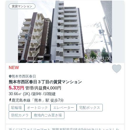
賃貸マンション
NEW
熊本市西区春日
熊本市西区春日３丁目の賃貸マンション
5.3
万円
管理/共益費4,000円
30.66㎡ (1K) /築9年 /10階建
鹿児島本線「熊本」駅 徒歩7分
駐輪場
オートロック
エレベーター
宅配ボックス
防犯カメラ
敷地内ごみ置き場
近くにはファミリーマート JR熊本駅前店(徒歩5分)がありちょっとした