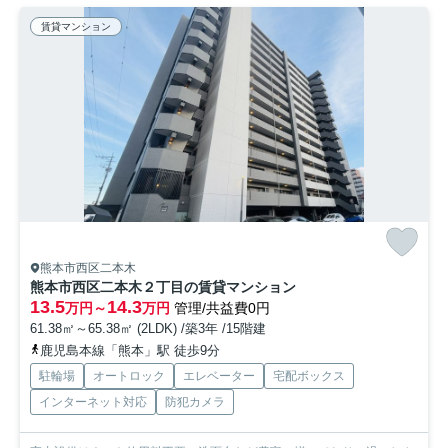
賃貸マンション
熊本市西区二本木
熊本市西区二本木２丁目の賃貸マンション
13.5
14.3
万円～
万円
管理/共益費0円
61.38㎡～65.38㎡ (2LDK) /築3年 /15階建
鹿児島本線「熊本」駅 徒歩9分
駐輪場
オートロック
エレベーター
宅配ボックス
インターネット対応
防犯カメラ