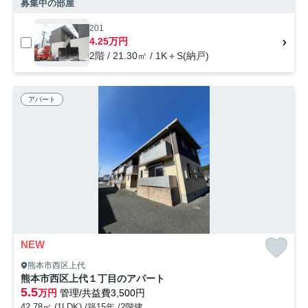
募集中の部屋
201
4.25万円
2階 / 21.30㎡ / 1K＋S(納戸)
アパート
NEW
熊本市西区上代
熊本市西区上代１丁目のアパート
5.5
万円
管理/共益費3,500円
42.78㎡ (1LDK) /築15年 /2階建