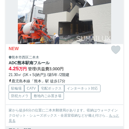
NEW
熊本市西区二本木
ADC熊本駅南フルール
4.25
万円
管理/共益費3,000円
21.30㎡ (1K＋S(納戸)) /築5年 /2階建
鹿児島本線「熊本」駅 徒歩17分
駐輪場
CATV
宅配ボックス
インターネット対応
防犯カメラ
敷地内ごみ置き場
家から徒歩6分の位置に二本木郵便局があります。収納はウォークイン
クロゼット・シューズボックス・全居室収納などが備え付けら...
もっと
見る