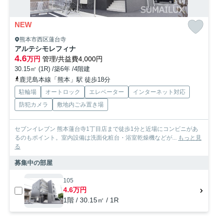
NEW
熊本市西区蓮台寺
アルテシモレフィナ
4.6
万円
管理/共益費4,000円
30.15㎡ (1R) /築6年 /4階建
鹿児島本線「熊本」駅 徒歩18分
駐輪場
オートロック
エレベーター
インターネット対応
防犯カメラ
敷地内ごみ置き場
セブンイレブン 熊本蓮台寺1丁目店まで徒歩1分と近場にコンビニがあ
るのもポイント。室内設備は洗面化粧台・浴室乾燥機などが...
もっと見
る
募集中の部屋
105
4.6万円
1階 / 30.15㎡ / 1R