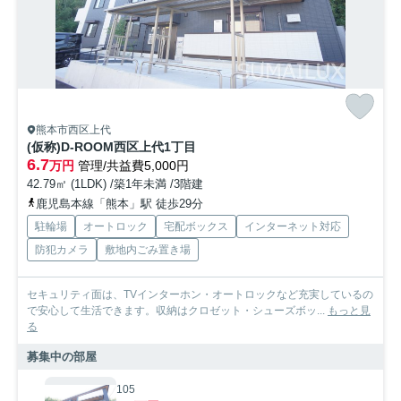
熊本市西区上代
(仮称)D-ROOM西区上代1丁目
6.7
万円
管理/共益費5,000円
42.79㎡ (1LDK) /築1年未満 /3階建
鹿児島本線「熊本」駅 徒歩29分
駐輪場
オートロック
宅配ボックス
インターネット対応
防犯カメラ
敷地内ごみ置き場
セキュリティ面は、TVインターホン・オートロックなど充実しているの
で安心して生活できます。収納はクロゼット・シューズボッ...
もっと見
る
募集中の部屋
105