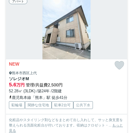
アパート
NEW
熊本市西区上代
ソレジオM
5.6
万円
管理/共益費2,500円
52.28㎡ (3LDK) /築24年 /2階建
鹿児島本線「熊本」駅 徒歩41分
駐輪場
閑静な住宅地
駐車2台可
公共下水
化粧品やスタイリング剤などをまとめて出し入れして、サッと身支度を
整えられる洗面化粧台が付いております。収納はクロゼット・...
もっと
見る