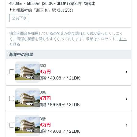
49.08㎡～59.59㎡ (2LDK～3LDK) /築28年 /3階建
九州新幹線「新玉名」駅 徒歩25分
公共下水
独立洗面台を採用しているので床が水で濡れたり鏡が曇ったりしにく
く、清潔な状態を保ちやすくなっております。収納はクロゼット...
もっ
と見る
募集中の部屋
303
4万円
3階 / 49.08㎡ / 2LDK
306
4万円
3階 / 59.59㎡ / 3LDK
3階
4万円
3階 / 49.08㎡ / 2LDK