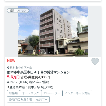
賃貸マンション
NEW
熊本市中央区本山
熊本市中央区本山４丁目の賃貸マンション
5.6
万円
管理/共益費4,000円
40.97㎡ (1LDK) /築23年 /7階建
鹿児島本線「熊本」駅 徒歩10分
駐輪場
オートロック
エレベーター
インターネット対応
敷地内ごみ置き場
公共下水