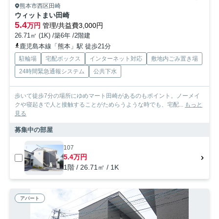
熊本市西区田崎
ウィットまい田崎
5.4
万円
管理/共益費3,000円
26.71㎡ (1K) /築6年 /2階建
鹿児島本線「熊本」駅 徒歩21分
駐輪場
宅配ボックス
インターネット対応
敷地内ごみ置き場
24時間緊急通報システム
公共下水
歩いて徒歩7分の場所にゆめマート田崎があるのもポイント。ノーメイ
クや寝起きで人と接触することがためらうような時でも、宅配...
もっと
見る
募集中の部屋
107
5.4万円
1階 / 26.71㎡ / 1K
アパート