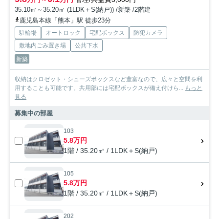
35.10㎡～35.20㎡ (1LDK＋S(納戸)) /新築 /2階建
鹿児島本線「熊本」駅 徒歩23分
駐輪場
オートロック
宅配ボックス
防犯カメラ
敷地内ごみ置き場
公共下水
新築
収納はクロゼット・シューズボックスなど豊富なので、広々と空間を利
用することも可能です。共用部には宅配ボックスが備え付けら...
もっと
見る
募集中の部屋
103
5.8万円
1階 / 35.20㎡ / 1LDK＋S(納戸)
105
5.8万円
1階 / 35.20㎡ / 1LDK＋S(納戸)
202