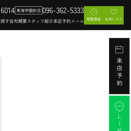
-6014
096-362-5333
東海学園前店
閲覧履歴
お気に入り
を探す
会社概要
スタッフ紹介
来店予約
メール
来店予約
LINE