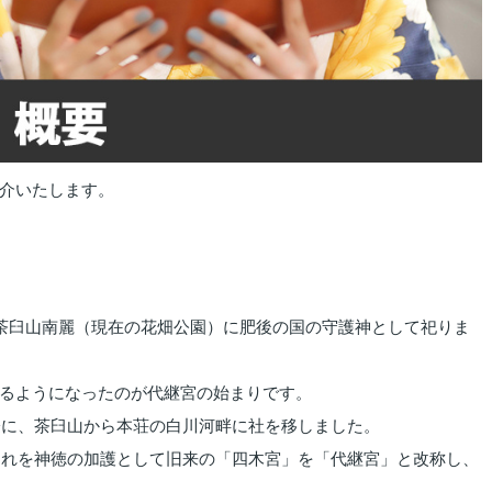
介いたします。
、茶臼山南麗（現在の花畑公園）に肥後の国の守護神として祀りま
るようになったのが代継宮の始まりです。
る際に、茶臼山から本荘の白川河畔に社を移しました。
、これを神徳の加護として旧来の「四木宮」を「代継宮」と改称し、