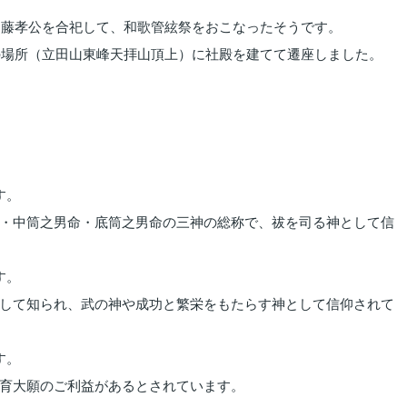
細川藤孝公を合祀して、和歌管絃祭をおこなったそうです。
在の場所（立田山東峰天拝山頂上）に社殿を建てて遷座しました。
す。
・中筒之男命・底筒之男命の三神の総称で、祓を司る神として信
す。
して知られ、武の神や成功と繁栄をもたらす神として信仰されて
す。
育大願のご利益があるとされています。