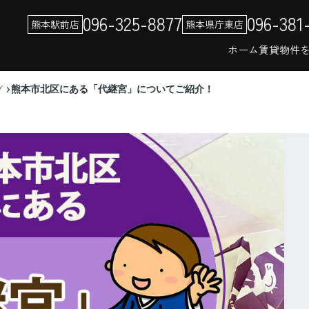
096-325-8877
096-381
熊本駅前店
熊本県庁東店
ホーム
賃貸物件
熊本市北区にある「代継宮」についてご紹介！
グ