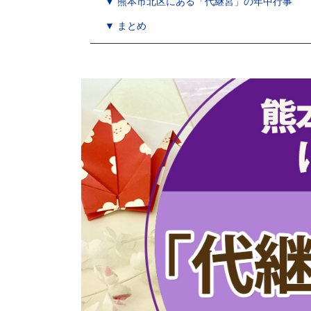
▼ 熊本市北区にある「代継宮」の年中行事
▼ まとめ