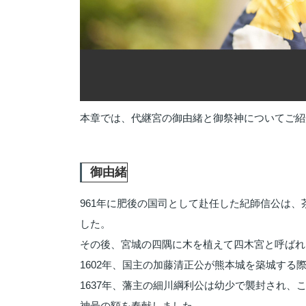
本章では、代継宮の御由緒と御祭神についてご紹
御由緒
961年に肥後の国司として赴任した紀師信公は
した。
その後、宮城の四隅に木を植えて四木宮と呼ばれ
1602年、国主の加藤清正公が熊本城を築城す
1637年、藩主の細川綱利公は幼少で襲封され
神号の額を奉献しました。