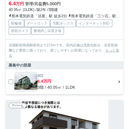
6.4
万円
管理/共益費5,000円
40.05㎡ (1LDK) /築2年 /3階建
熊本電気鉄道「須屋」駅 徒歩2分
熊本電気鉄道「三ツ石」駅 徒歩9分
駐輪場
オートロック
宅配ボックス
インターネット対応
防犯カメラ
敷地内ごみ置き場
須屋駅前簡易郵便局まで215mです。室内設備は洗面化粧台・浴室乾燥
機など豊富に揃っており、過ごしやすいお部屋になっており...
もっと見
る
募集中の部屋
302
6.4万円
3階 / 40.05㎡ / 1LDK
アパート