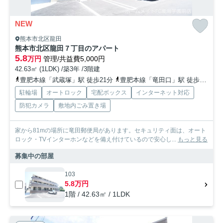
NEW
熊本市北区龍田
熊本市北区龍田７丁目のアパート
5.8
万円
管理/共益費5,000円
42.63㎡ (1LDK) /築3年 /3階建
豊肥本線「武蔵塚」駅 徒歩21分
豊肥本線「竜田口」駅 徒歩32分車7分 2.6km
駐輪場
オートロック
宅配ボックス
インターネット対応
防犯カメラ
敷地内ごみ置き場
家から81mの場所に竜田郵便局があります。セキュリティ面は、オート
ロック・TVインターホンなどを備え付けているので安心し...
もっと見る
募集中の部屋
103
5.8万円
1階 / 42.63㎡ / 1LDK