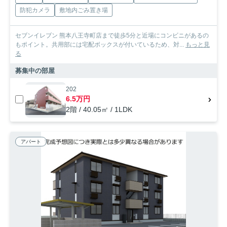
防犯カメラ
敷地内ごみ置き場
セブンイレブン 熊本八王寺町店まで徒歩5分と近場にコンビニがあるの
もポイント。共用部には宅配ボックスが付いているため、対...
もっと見
る
募集中の部屋
202
6.5万円
2階 / 40.05㎡ / 1LDK
アパート