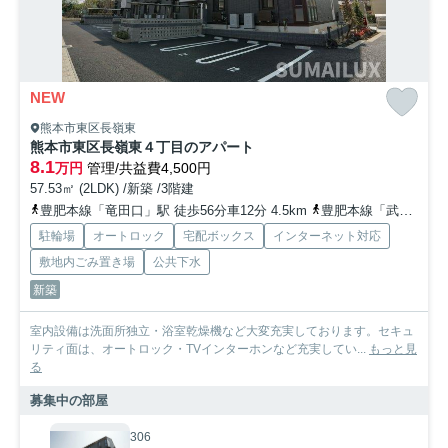
NEW
熊本市東区長嶺東
熊本市東区長嶺東４丁目のアパート
8.1
万円
管理/共益費4,500円
57.53㎡ (2LDK) /新築 /3階建
豊肥本線「竜田口」駅 徒歩56分車12分 4.5km
豊肥本線「武蔵塚」駅 徒歩57分車12分 4.6km
駐輪場
オートロック
宅配ボックス
インターネット対応
敷地内ごみ置き場
公共下水
新築
室内設備は洗面所独立・浴室乾燥機など大変充実しております。セキュ
リティ面は、オートロック・TVインターホンなど充実してい...
もっと見
る
募集中の部屋
306