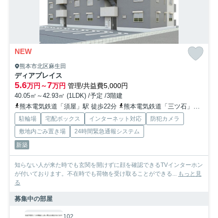
NEW
熊本市北区麻生田
ディアプレイス
5.6
7
万円～
万円
管理/共益費5,000円
40.05㎡～42.93㎡ (1LDK) /予定 /3階建
熊本電気鉄道「須屋」駅 徒歩22分
熊本電気鉄道「三ツ石」駅 徒歩24分
駐輪場
宅配ボックス
インターネット対応
防犯カメラ
敷地内ごみ置き場
24時間緊急通報システム
新築
知らない人が来た時でも玄関を開けずに顔を確認できるTVインターホン
が付いております。不在時でも荷物を受け取ることができる...
もっと見
る
募集中の部屋
102