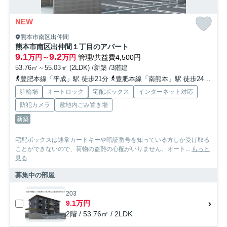
NEW
熊本市南区出仲間
熊本市南区出仲間１丁目のアパート
9.1
9.2
万円～
万円
管理/共益費4,500円
53.76㎡～55.03㎡ (2LDK) /新築 /3階建
豊肥本線「平成」駅 徒歩21分
豊肥本線「南熊本」駅 徒歩24分
熊
駐輪場
オートロック
宅配ボックス
インターネット対応
防犯カメラ
敷地内ごみ置き場
新築
宅配ボックスは通常カードキーや暗証番号を知っている方しか受け取る
ことができないので、荷物の盗難の心配がいりません。オート...
もっと
見る
募集中の部屋
203
9.1万円
2階 / 53.76㎡ / 2LDK