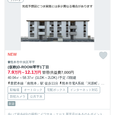
アパート
NEW
熊本市中央区琴平
(仮称)D-ROOM琴平1丁目
7.9
12.1
万円～
万円
管理/共益費7,000円
40.04㎡～58.37㎡ (1LDK～2LDK) /予定 /3階建
豊肥本線「南熊本」駅 徒歩11分
熊本市電A系統「河原町」駅 徒歩17分
駐輪場
オートロック
宅配ボックス
インターネット対応
防犯カメラ
公共下水
新築
歩いて徒歩4分の場所にイワサキ・エース 琴平店があるのもポイント。