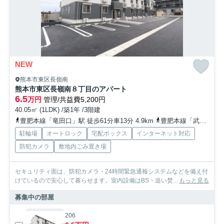
NEW
熊本市東区長嶺南
熊本市東区長嶺南８丁目のアパート
6.5
万円
管理/共益費5,200円
40.05㎡ (1LDK) /築1年 /3階建
豊肥本線「竜田口」駅 徒歩61分車13分 4.9km
豊肥本線「武蔵塚」駅 徒歩62分車13分 5.0km
駐輪場
オートロック
宅配ボックス
インターネット対応
防犯カメラ
敷地内ごみ置き場
セキュリティ面は、防犯カメラ・24時間緊急通報システムなどを備え付
けているので安心して暮らせます。室内設備はBS・追い焚...
もっと見る
募集中の部屋
206