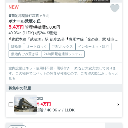
NEW
菊池郡菊陽町武蔵ヶ丘北
ボナール武蔵ヶ丘
5.4
万円
管理/共益費5,000円
40.96㎡ (1LDK) /築2年 /3階建
豊肥本線「武蔵塚」駅 徒歩15分
豊肥本線「光の森」駅 徒歩29分
駐輪場
オートロック
宅配ボックス
インターネット対応
敷地内ごみ置き場
24時間緊急通報システム
室内設備はネット使用料不要・照明付き・BSなど大変充実しておりま
す。この物件ではペットの飼育が可能なので、ご希望の際はお...
もっと
見る
募集中の部屋
202
5.4万円
2階 / 40.96㎡ / 1LDK