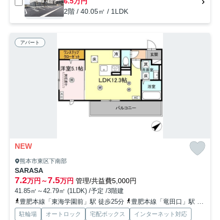
6.5万円
2階 / 40.05㎡ / 1LDK
アパート
NEW
熊本市東区下南部
SARASA
7.2
7.5
万円～
万円
管理/共益費5,000円
41.85㎡～42.79㎡ (1LDK) /予定 /3階建
豊肥本線「東海学園前」駅 徒歩25分
豊肥本線「竜田口」駅 徒歩31分
駐輪場
オートロック
宅配ボックス
インターネット対応