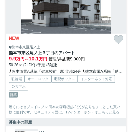
NEW
熊本市東区尾ノ上
熊本市東区尾ノ上３丁目のアパート
9.9
10.1
万円～
万円
管理/共益費5,000円
50.26㎡ (2LDK) /予定 /3階建
熊本市電A系統「健軍校前」駅 徒歩24分
熊本市電A系統「動植物園入口」駅 徒歩26分
駐輪場
オートロック
宅配ボックス
インターネット対応
公共下水
新築
近くにはセブンイレブン 熊本灰塚店(徒歩3分)がありちょっとした買い
物に便利です。セキュリティ面は、TVインターホン・オ...
もっと見る
募集中の部屋