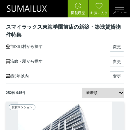
メニュー
閲覧履歴
お気に入り
スマイラックス東海学園前店の新築・築浅賃貸物
件特集
市区町村から探す
変更
沿線・駅から探す
変更
築3年以内
変更
252
棟
945
件
賃貸マンション