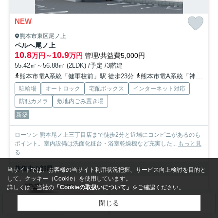
NEW
熊本市東区尾ノ上
ペルへ尾ノ上
10.8
10.9
万円～
万円
管理/共益費5,000円
55.42㎡～56.88㎡ (2LDK) /予定 /3階建
熊本市電A系統「健軍校前」駅 徒歩23分
熊本市電A系統「神水交差点」駅 徒歩24分
駐輪場
オートロック
宅配ボックス
インターネット対応
防犯カメラ
敷地内ごみ置き場
新築
ローソン 熊本尾ノ上三丁目店まで徒歩2分と近場にコンビニがあるのも
ポイント。室内設備は洗面化粧台・浴室乾燥機など充実した...
もっと見
る
募集中の部屋
当サイトでは、お客様の当サイト利用状況把握、サービス向上検討を目的と
して、クッキー（Cookie）を使用しています。
102
詳しくは、当社の
「Cookieの取扱いについて」
をご確認ください。
10.8万円
閉じる
検索条件を変更
まとめてお問い合わせ
1階 / 56.88㎡ / 2LDK