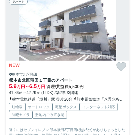
アパート
NEW
熊本市北区飛田
熊本市北区飛田１丁目のアパート
5.9
6.5
万円～
万円
管理/共益費5,500円
41.86㎡～42.79㎡ (1LDK) /築2年 /3階建
熊本電気鉄道「堀川」駅 徒歩20分
熊本電気鉄道「八景水谷」駅 徒歩25分
駐輪場
オートロック
宅配ボックス
インターネット対応
防犯カメラ
敷地内ごみ置き場
近くにはセブンイレブン 熊本飛田3丁目店(徒歩5分)がありちょっとした