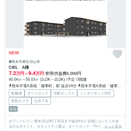
NEW
熊本市東区沼山津
CIEL A棟
7.2
9.4
万円～
万円
管理/共益費5,000円
40.04㎡～55.03㎡ (1LDK～2LDK) /予定 /3階建
熊本市電A系統「健軍町」駅 徒歩24分
熊本市電A系統「健軍交番前」駅 徒歩29分
駐輪場
オートロック
宅配ボックス
インターネット対応
防犯カメラ
公共下水
新築
セブンイレブン 熊本沼山津1丁目店まで徒歩6分と近場にコンビニがあ
るのもポイント。セキュリティ面は、オートロック・TVイ...
もっと見る