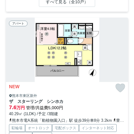
すべて見る（全10戸）
アパート
NEW
熊本市東区新外
ザ スターリング シンホカ
7.6
万円
管理/共益費5,000円
40.29㎡ (1LDK) /予定 /3階建
熊本市電A系統「動植物園入口」駅 徒歩39分車8分 3.2km
豊肥本線「東海学園前」駅 徒歩39分
駐輪場
オートロック
宅配ボックス
インターネット対応