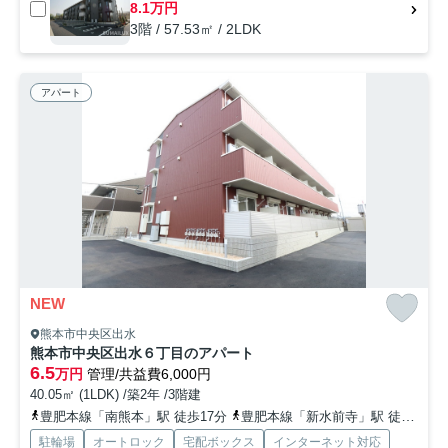
8.1万円
3階 / 57.53㎡ / 2LDK
アパート
NEW
熊本市中央区出水
熊本市中央区出水６丁目のアパート
6.5
万円
管理/共益費6,000円
40.05㎡ (1LDK) /築2年 /3階建
豊肥本線「南熊本」駅 徒歩17分
豊肥本線「新水前寺」駅 徒歩20分
駐輪場
オートロック
宅配ボックス
インターネット対応