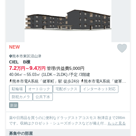
NEW
熊本市東区沼山津
CIEL B棟
7.2
9.4
万円～
万円
管理/共益費5,000円
40.04㎡～55.03㎡ (1LDK～2LDK) /予定 /3階建
熊本市電A系統「健軍町」駅 徒歩24分
熊本市電A系統「健軍交番前」駅 徒歩28分
駐輪場
オートロック
宅配ボックス
インターネット対応
防犯カメラ
公共下水
新築
薬や日用品を買うのに便利なドラッグストアコスモス 秋津店まで286m
です。収納はクロゼット・シューズボックスなどが備え付...
もっと見る
募集中の部屋