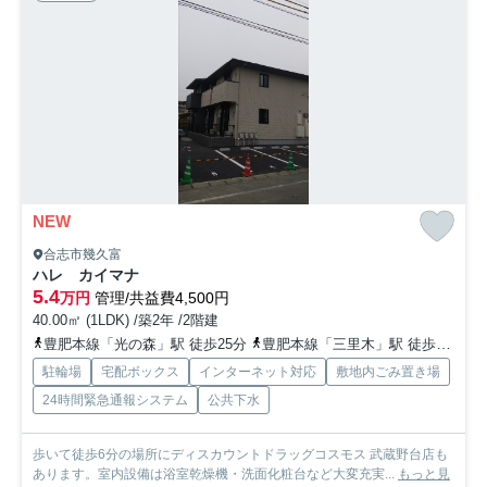
NEW
合志市幾久富
ハレ カイマナ
5.4
万円
管理/共益費4,500円
40.00㎡ (1LDK) /築2年 /2階建
豊肥本線「光の森」駅 徒歩25分
豊肥本線「三里木」駅 徒歩32分車7分 2.6km
駐輪場
宅配ボックス
インターネット対応
敷地内ごみ置き場
24時間緊急通報システム
公共下水
歩いて徒歩6分の場所にディスカウントドラッグコスモス 武蔵野台店も
あります。室内設備は浴室乾燥機・洗面化粧台など大変充実...
もっと見