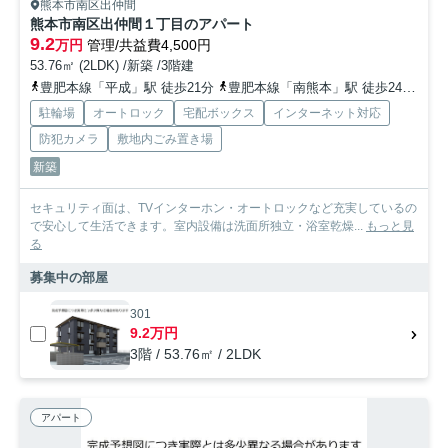
熊本市南区出仲間
熊本市南区出仲間１丁目のアパート
9.2
万円
管理/共益費4,500円
53.76㎡ (2LDK) /新築 /3階建
豊肥本線「平成」駅 徒歩21分
豊肥本線「南熊本」駅 徒歩24分
熊
駐輪場
オートロック
宅配ボックス
インターネット対応
防犯カメラ
敷地内ごみ置き場
新築
セキュリティ面は、TVインターホン・オートロックなど充実しているの
で安心して生活できます。室内設備は洗面所独立・浴室乾燥...
もっと見
る
募集中の部屋
301
9.2万円
3階 / 53.76㎡ / 2LDK
アパート