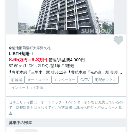
菊池郡菊陽町大字津久礼
LIBTH菊陽Ⅱ
8.65
9.3
万円～
万円
管理/共益費4,000円
57.60㎡ (1LDK～2LDK) /築1年 /13階建
豊肥本線「三里木」駅 徒歩11分
豊肥本線「光の森」駅 徒歩25分
駐輪場
オートロック
エレベーター
CATV
宅配ボックス
インターネット対応
セキュリティ面は、オートロック・TVインターホンなど充実しているの
で、防犯対策もばっちりです。室内設備は洗面化粧台・浴室...
もっと見
る
募集中の部屋