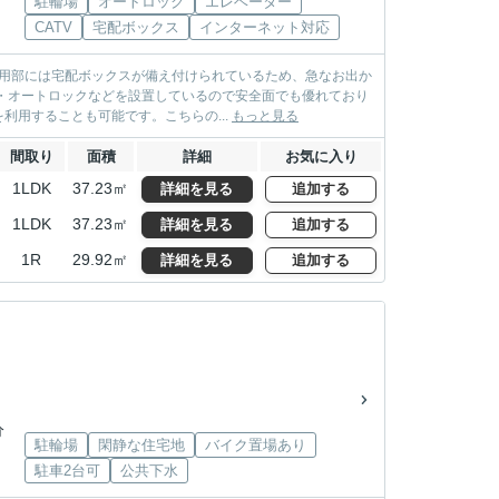
駐輪場
オートロック
エレベーター
CATV
宅配ボックス
インターネット対応
共用部には宅配ボックスが備え付けられているため、急なお出か
・オートロックなどを設置しているので安全面でも優れており
用することも可能です。こちらの...
もっと見る
間取り
面積
詳細
お気に入り
1LDK
37.23㎡
詳細を見る
追加する
1LDK
37.23㎡
詳細を見る
追加する
1R
29.92㎡
詳細を見る
追加する
分
駐輪場
閑静な住宅地
バイク置場あり
駐車2台可
公共下水