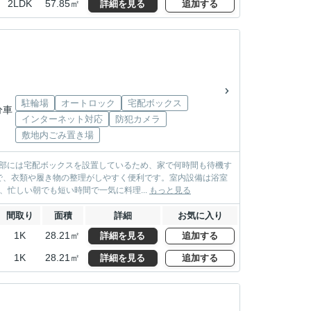
2LDK
57.85㎡
詳細を見る
追加する
駐輪場
オートロック
宅配ボックス
分車
インターネット対応
防犯カメラ
敷地内ごみ置き場
用部には宅配ボックスを設置しているため、家で何時間も待機す
で、衣類や履き物の整理がしやすく便利です。室内設備は浴室
忙しい朝でも短い時間で一気に料理...
もっと見る
間取り
面積
詳細
お気に入り
1K
28.21㎡
詳細を見る
追加する
1K
28.21㎡
詳細を見る
追加する