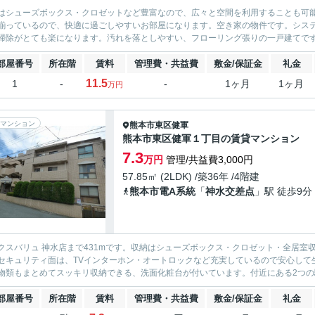
はシューズボックス・クロゼットなど豊富なので、広々と空間を利用することも可
揃っているので、快適に過ごしやすいお部屋になります。空き家の物件です。シス
掃除がとても楽になります。汚れを落としやすい、フローリング張りの一戸建てです
部屋番号
所在階
賃料
管理費・共益費
敷金/保証金
礼金
11.5
1
-
-
1ヶ月
1ヶ月
万円
マンション
熊本市東区
健軍
熊本市東区健軍１丁目の賃貸マンション
7.3
万円
管理/共益費3,000円
57.85㎡ (2LDK) /築36年 /4階建
熊本市電A系統
「
神水交差点
」駅 徒歩9分
クスバリュ 神水店まで431mです。収納はシューズボックス・クロゼット・全居
セキュリティ面は、TVインターホン・オートロックなど充実しているので安心して
物類もまとめてスッキリ収納できる、洗面化粧台が付いています。付近にある2つの駅
部屋番号
所在階
賃料
管理費・共益費
敷金/保証金
礼金