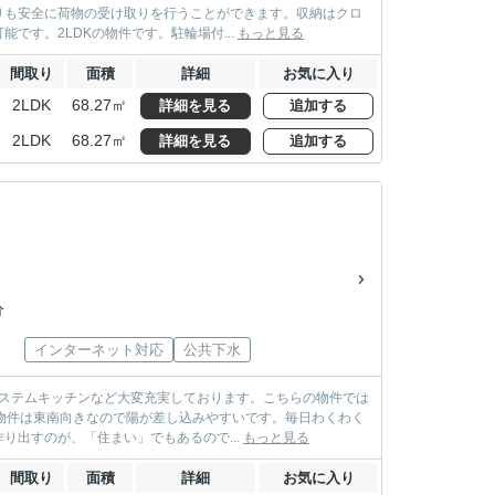
りも安全に荷物の受け取りを行うことができます。収納はクロ
す。2LDKの物件です。駐輪場付...
もっと見る
間取り
面積
詳細
お気に入り
2LDK
68.27㎡
詳細を見る
追加する
2LDK
68.27㎡
詳細を見る
追加する
分
インターネット対応
公共下水
システムキッチンなど大変充実しております。こちらの物件では
物件は東南向きなので陽が差し込みやすいです。毎日わくわく
出すのが、「住まい」でもあるので...
もっと見る
間取り
面積
詳細
お気に入り