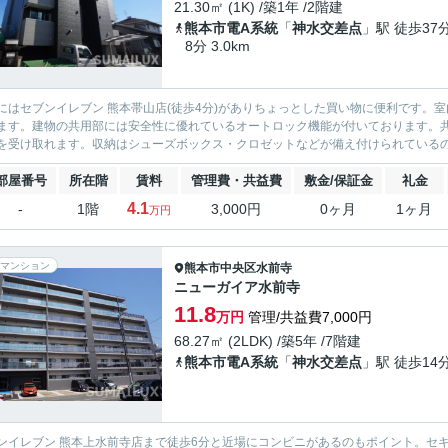
21.30㎡ (1K) /築1年 /2階建
熊本市電A系統
「
神水交差点
」駅 徒歩37
8分 3.0km
にはセブンイレブン 熊本帯山店(徒歩4分)がありちょっとした買い物に便利です。
ます。建物の共用部には安全性に優れているオートロック機能が付いております。
を受け取れます。収納はシューズボックス・クロゼットなどが備え付けられているので
部屋番号
所在階
賃料
管理費・共益費
敷金/保証金
礼金
4.1
-
1階
3,000円
0ヶ月
1ヶ月
万円
マンション
熊本市中央区
水前寺
ニューガイア水前寺
11.8
万円
管理/共益費7,000円
68.27㎡ (2LDK) /築5年 /7階建
熊本市電A系統
「
神水交差点
」駅 徒歩14
ンイレブン 熊本上水前寺店まで徒歩6分と近場にコンビニがあるのもポイント。セ