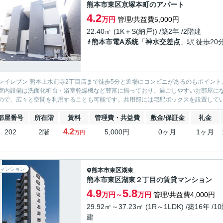
熊本市東区京塚本町のアパート
4.2
万円
管理/共益費5,000円
22.40㎡ (1K＋S(納戸)) /築2年 /2階建
熊本市電A系統
「
神水交差点
」駅 徒歩20
ンイレブン 熊本上水前寺2丁目店まで徒歩5分と近場にコンビニがあるのもポイント
室内設備は洗面化粧台・浴室乾燥機など豊富に揃っており、過ごしやすいお部屋に
ので、広々と空間を利用することも可能です。共用部には宅配ボックスを設置している
部屋番号
所在階
賃料
管理費・共益費
敷金/保証金
礼金
4.2
202
2階
5,000円
0ヶ月
1ヶ月
万円
マンション
熊本市東区
湖東
熊本市東区湖東２丁目の賃貸マンション
4.9
5.8
万円～
万円
管理/共益費4,000円
29.92㎡～37.23㎡ (1R～1LDK) /築16年 /1
建