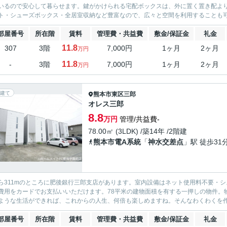
いるので安心して暮らせます。鍵がかけられる宅配ボックスは、外に置く置き配よ
ト・シューズボックス・全居室収納など豊富なので、広々と空間を利用することも可能で
部屋番号
所在階
賃料
管理費・共益費
敷金/保証金
礼金
11.8
307
3階
7,000円
1ヶ月
2ヶ月
万円
11.8
-
3階
7,000円
1ヶ月
2ヶ月
万円
建て
熊本市東区
三郎
オレス三郎
8.8
万円
管理/共益費-
78.00㎡ (3LDK) /築14年 /2階建
熊本市電A系統
「
神水交差点
」駅 徒歩31
ら311mのところに肥後銀行三郎支店があります。室内設備はネット使用料不要・
費用をカードでお支払いいただけます。78平米の建物面積を有する一押しの物件。
ような生活ができれば、これからの人生、何倍も楽しめますね。そんなわくわくを作り
部屋番号
所在階
賃料
管理費・共益費
敷金/保証金
礼金