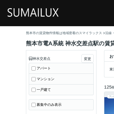
熊本市の賃貸物件情報は地域密着のスマイラックス
沿線
熊本市電A系統 神水交差点駅の賃
お
神水交差点
変更
アパート
東
マンション
125
一戸建て
アパ
募集中のみ表示