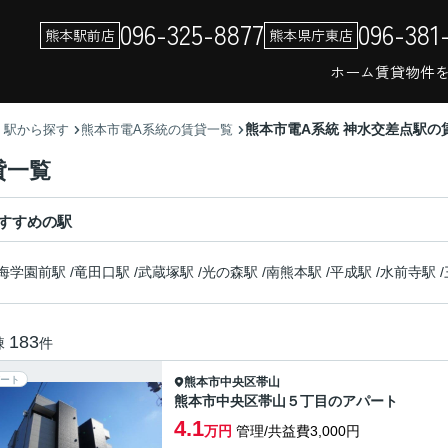
096-325-8877
096-381
熊本駅前店
熊本県庁東店
ホーム
賃貸物件
熊本市電A系統 神水交差点駅の
・駅から探す
熊本市電A系統の賃貸一覧
貸一覧
すすめの駅
海学園前駅
/
竜田口駅
/
武蔵塚駅
/
光の森駅
/
南熊本駅
/
平成駅
/
水前寺駅
/
183
棟
件
ート
熊本市中央区
帯山
熊本市中央区帯山５丁目のアパート
4.1
万円
管理/共益費3,000円