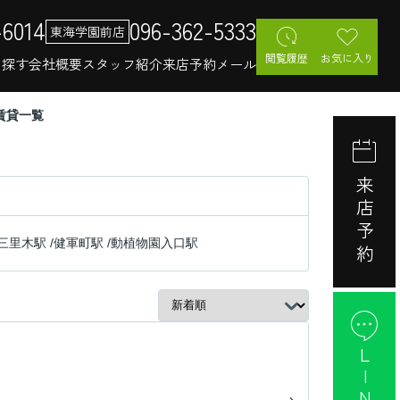
-6014
096-362-5333
東海学園前店
閲覧履歴
お気に入り
を探す
会社概要
スタッフ紹介
来店予約
メール
賃貸一覧
来店予約
三里木駅
/
健軍町駅
/
動植物園入口駅
LINE