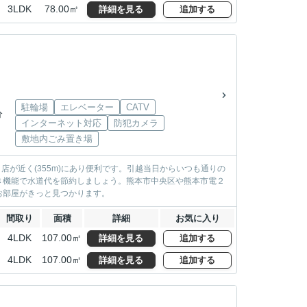
3LDK
78.00㎡
詳細を見る
追加する
駐輪場
エレベーター
CATV
分
インターネット対応
防犯カメラ
敷地内ごみ置き場
店が近く(355m)にあり便利です。引越当日からいつも通りの
き機能で水道代を節約しましょう。熊本市中央区や熊本市電２
お部屋がきっと見つかります。
間取り
面積
詳細
お気に入り
4LDK
107.00㎡
詳細を見る
追加する
4LDK
107.00㎡
詳細を見る
追加する