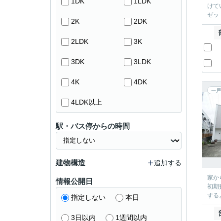
1DK
1LDK
けて
ゼッ
2K
2DK
2LDK
3K
3DK
3LDK
4K
4DK
一戸
4LDK以上
駅・バス停からの時間
建物構造
追加する
家か
情報公開日
初期
する
指定しない
本日
3日以内
1週間以内