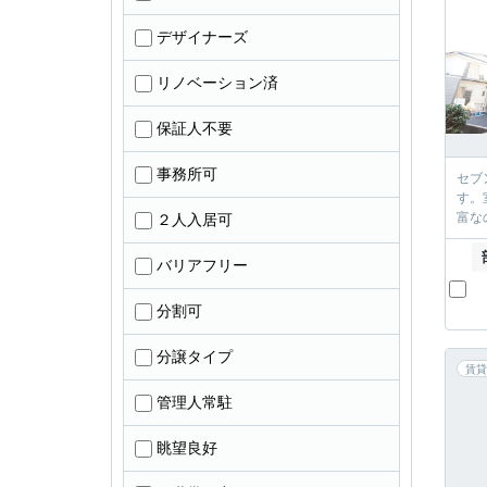
デザイナーズ
リノベーション済
保証人不要
事務所可
セブ
す。
富な
２人入居可
バリアフリー
分割可
分譲タイプ
賃貸
管理人常駐
眺望良好