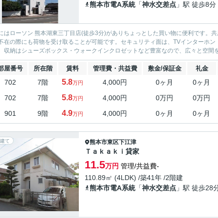
熊本市電A系統
「
神水交差点
」駅 徒歩8分
にはローソン 熊本湖東三丁目店(徒歩3分)がありちょっとした買い物に便利です。
不在の際にも荷物を受け取ることが可能です。セキュリティ面は、TVインターホン
。収納はシューズボックス・ウォークインクロゼットなど豊富なので、広々と空間を利
部屋番号
所在階
賃料
管理費・共益費
敷金/保証金
礼金
5.8
702
7階
4,000円
0ヶ月
0ヶ月
万円
5.8
702
7階
4,000円
0万円
0万円
万円
4.9
901
9階
4,000円
0ヶ月
0ヶ月
万円
建て
熊本市東区
下江津
Ｔａｋａｋｉ貸家
11.5
万円
管理/共益費-
110.89㎡ (4LDK) /築41年 /2階建
熊本市電A系統
「
神水交差点
」駅 徒歩28