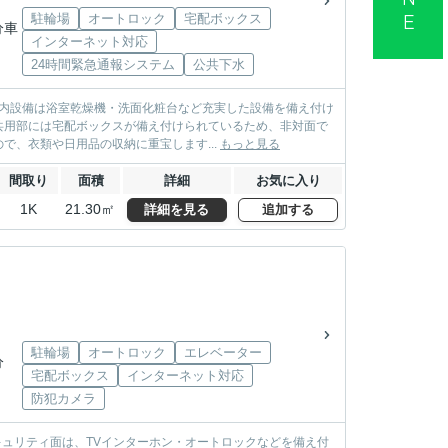
駐輪場
オートロック
宅配ボックス
分車
インターネット対応
24時間緊急通報システム
公共下水
室内設備は浴室乾燥機・洗面化粧台など充実した設備を備え付け
共用部には宅配ボックスが備え付けられているため、非対面で
、衣類や日用品の収納に重宝します...
もっと見る
間取り
面積
詳細
お気に入り
1K
21.30㎡
詳細を見る
追加する
駐輪場
オートロック
エレベーター
分
宅配ボックス
インターネット対応
防犯カメラ
キュリティ面は、TVインターホン・オートロックなどを備え付