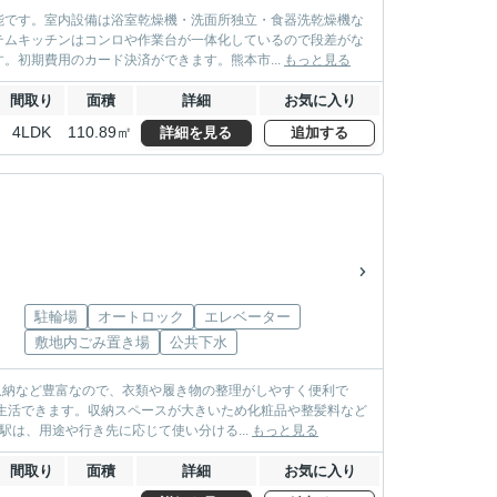
能です。室内設備は浴室乾燥機・洗面所独立・食器洗乾燥機な
テムキッチンはコンロや作業台が一体化しているので段差がな
。初期費用のカード決済ができます。熊本市...
もっと見る
間取り
面積
詳細
お気に入り
4LDK
110.89㎡
詳細を見る
追加する
駐輪場
オートロック
エレベーター
敷地内ごみ置き場
公共下水
室収納など豊富なので、衣類や履き物の整理がしやすく便利で
生活できます。収納スペースが大きいため化粧品や整髪料など
は、用途や行き先に応じて使い分ける...
もっと見る
間取り
面積
詳細
お気に入り