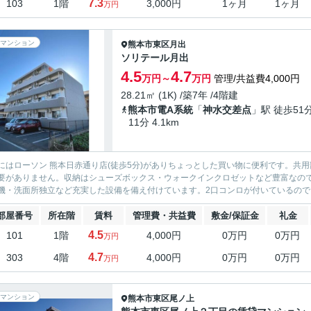
7.3
103
1階
3,000円
1ヶ月
1ヶ月
万円
マンション
熊本市東区
月出
ソリテール月出
4.5
4.7
万円～
万円
管理/共益費4,000円
28.21㎡ (1K) /築7年 /4階建
熊本市電A系統
「
神水交差点
」駅 徒歩51
11分 4.1km
にはローソン 熊本日赤通り店(徒歩5分)がありちょっとした買い物に便利です。共
要がありません。収納はシューズボックス・ウォークインクロゼットなど豊富なの
機・洗面所独立など充実した設備を備え付けています。2口コンロが付いているので、
部屋番号
所在階
賃料
管理費・共益費
敷金/保証金
礼金
4.5
101
1階
4,000円
0万円
0万円
万円
4.7
303
4階
4,000円
0万円
0万円
万円
マンション
熊本市東区
尾ノ上