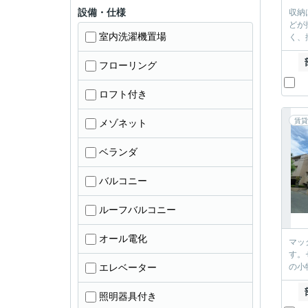
設備・仕様
収納
どが
室内洗濯機置場
く、
フローリング
ロフト付き
賃貸
メゾネット
ベランダ
バルコニー
ルーフバルコニー
オール電化
マッ
す。
エレベーター
の小
照明器具付き