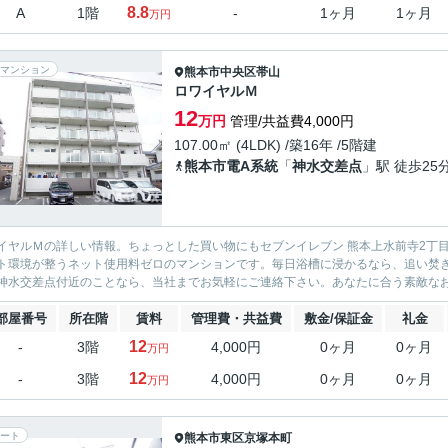
8.8
A
1階
-
1ヶ月
1ヶ月
万円
マンション
熊本市中央区
帯山
ロワイヤルＭ
12
万円
管理/共益費4,000円
107.00㎡ (4LDK) /築16年 /5階建
熊本市電A系統
「
神水交差点
」駅 徒歩25
イヤルＭの詳しい情報。ちょっとした買い物にもセブンイレブン 熊本上水前寺2丁目
ト環境が整うネット使用料ゼロのマンションです。毎日浴槽に浸かるなら、追い焚
神水交差点付近のことなら、当社までお気軽にご連絡下さい。あなたに合う素敵な
部屋番号
所在階
賃料
管理費・共益費
敷金/保証金
礼金
12
-
3階
4,000円
0ヶ月
0ヶ月
万円
12
-
3階
4,000円
0ヶ月
0ヶ月
万円
ート
熊本市東区
京塚本町