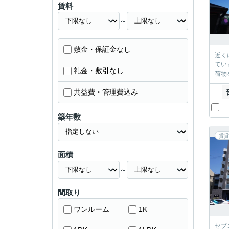
賃料
～
敷金・保証金なし
近く
てい
礼金・敷引なし
荷物
共益費・管理費込み
築年数
賃貸
面積
～
間取り
ワンルーム
1K
セブ