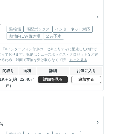
分
駐輪場
宅配ボックス
インターネット対応
敷地内ごみ置き場
公共下水
。TVインターフォン付きの、セキュリティに配慮した物件で
なっております。収納はシューズボックス・クロゼットなど豊
ため、対面で荷物を受け取らなくて済...
もっと見る
間取り
面積
詳細
お気に入り
1K＋S(納
22.40㎡
詳細を見る
追加する
戸)
0階