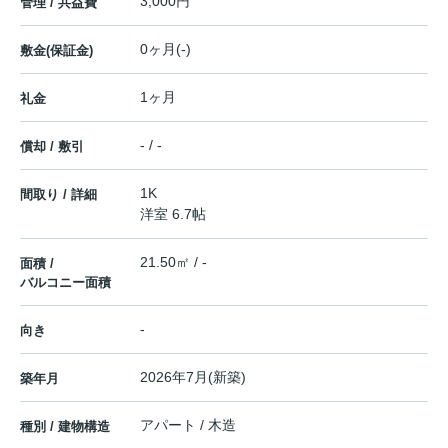
3,000円
管理 / 共益費
0ヶ月(-)
敷金(保証金)
1ヶ月
礼金
- / -
償却 / 敷引
1K
間取り / 詳細
洋室 6.7帖
21.50㎡ / -
面積 /
バルコニー面積
-
向き
2026年7月(新築)
築年月
アパート / 木造
種別 / 建物構造