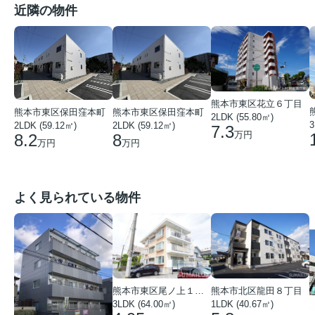
近隣の物件
熊本市東区花立６丁目
熊本市東区保田窪本町
熊本市東区保田窪本町
2LDK (55.80㎡)
3
2LDK (59.12㎡)
2LDK (59.12㎡)
7.3
万円
8
8.2
万円
万円
よく見られている物件
熊本市東区尾ノ上１丁目
熊本市北区龍田８丁目
3LDK (64.00㎡)
1LDK (40.67㎡)