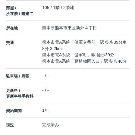
105 / 1階 / 2階建
部屋 /
所在階 / 階建て
熊本県
熊本市東区
新外
４丁目
所在地
熊本市電A系統
「
健軍交番前
」駅 徒歩39分車
交通
8分 3.2km
熊本市電A系統
「
健軍町
」駅 徒歩39分
熊本市電A系統
「
動植物園入口
」駅 徒歩40分
- / -
駐車場 / 月額
- / -
更新料 /
更新事務手数料
1年
契約期間
完成済み
現況