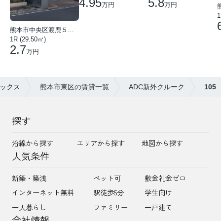
4.95
5.8
万円
万円
1
熊本市中央区渡鹿５丁目
1R (29.50㎡)
2.7
万円
ックス
熊本市東区の賃貸一覧
ADC新外クルーク
105
探す
沿線から探す
エリアから探す
地図から探す
人気条件
新築・築浅
ペット可
敷金礼金ゼロ
インターネット無料
駅徒歩5分
学生向け
一人暮らし
ファミリー
一戸建て
会社情報