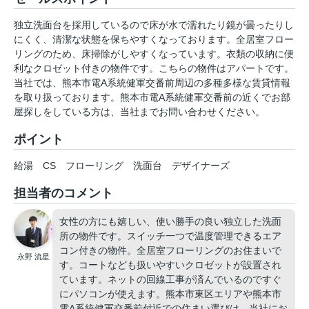
独立洗面台を採用しているので床が水で濡れたり鏡が曇ったりし
にくく、清潔な状態を保ちやすくなっております。全居室フロー
リングのため、床掃除がしやすくなっています。衣類の収納に便
利なクロゼット付きの物件です。こちらの物件はアパートです。
当社では、熊本市電A系統健軍交番前周辺の多種多様な賃貸情報
を取り扱っております。熊本市電A系統健軍交番前の近くでお部
屋探しをしている方は、当社までお問い合わせください。
ポイント
給湯
CS
フローリング
洗面台
デザイナーズ
担当者のコメント
女性の方にも嬉しい、使い勝手の良い独立した洗面
所の物件です。スイッチ一つで温度管理できるエア
コン付きの物件。全居室フローリングのお住まいで
永野 流星
す。コートなども扱いやすいクロゼットが設置され
ています。ネットの回線工事が済んでいるのですぐ
にパソコンが使えます。熊本市東区エリアや熊本市
電A系統健軍交番前付近での住まい選びは、当社にお