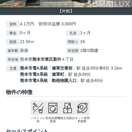
【外観】
4.1万円 管理/共益費 3,000円
賃料
0ヶ月
1ヶ月
敷金
礼金
21.50㎡
1K
面積
間取り
新築
1階/2階建
築年数
所在階
熊本県
熊本市東区
新外
４丁目
所在地
熊本市電A系統
「
健軍交番前
」駅 徒歩39分車8分 3.2km
交通
熊本市電A系統
「
健軍町
」駅 徒歩39分
熊本市電A系統
「
動植物園入口
」駅 徒歩40分
物件の特徴
バストイレ
室内洗濯機
独立洗面台
ネット使用
別
置場
料無料
セールスポイント