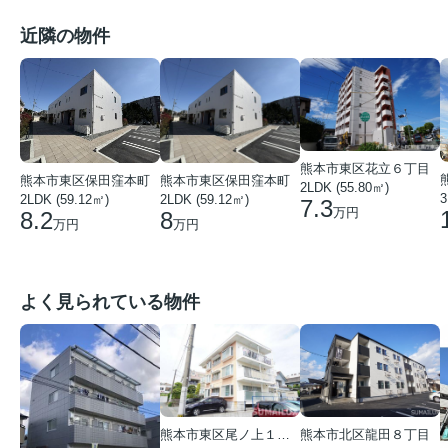
近隣の物件
熊本市東区花立６丁目
熊本市東区保田窪本町
熊本市東区保田窪本町
2LDK (55.80㎡)
3
2LDK (59.12㎡)
2LDK (59.12㎡)
7.3
万円
8
8.2
万円
万円
よく見られている物件
熊本市東区尾ノ上１丁目
熊本市北区龍田８丁目