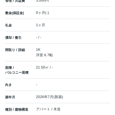
3,000円
管理 / 共益費
0ヶ月(-)
敷金(保証金)
1ヶ月
礼金
- / -
償却 / 敷引
1K
間取り / 詳細
洋室 6.7帖
21.50㎡ / -
面積 /
バルコニー面積
-
向き
2026年7月(新築)
築年月
アパート / 木造
種別 / 建物構造