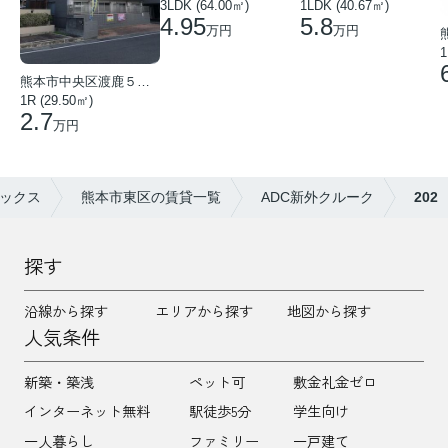
3LDK (64.00㎡)
1LDK (40.67㎡)
4.95
5.8
万円
万円
1
熊本市中央区渡鹿５丁目
1R (29.50㎡)
2.7
万円
ックス
熊本市東区の賃貸一覧
ADC新外クルーク
202
探す
沿線から探す
エリアから探す
地図から探す
人気条件
新築・築浅
ペット可
敷金礼金ゼロ
インターネット無料
駅徒歩5分
学生向け
一人暮らし
ファミリー
一戸建て