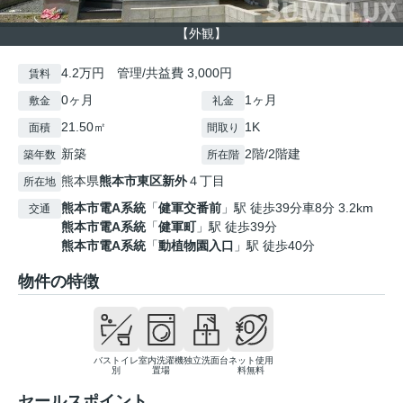
【外観】
4.2万円 管理/共益費 3,000円
賃料
0ヶ月
1ヶ月
敷金
礼金
21.50㎡
1K
面積
間取り
新築
2階/2階建
築年数
所在階
熊本県
熊本市東区
新外
４丁目
所在地
熊本市電A系統
「
健軍交番前
」駅 徒歩39分車8分 3.2km
交通
熊本市電A系統
「
健軍町
」駅 徒歩39分
熊本市電A系統
「
動植物園入口
」駅 徒歩40分
物件の特徴
バストイレ
室内洗濯機
独立洗面台
ネット使用
別
置場
料無料
セールスポイント