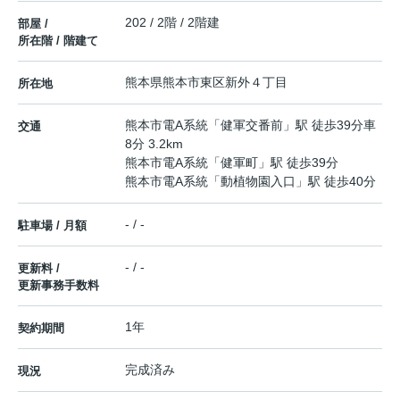
202 / 2階 / 2階建
部屋 /
所在階 / 階建て
熊本県
熊本市東区
新外
４丁目
所在地
熊本市電A系統
「
健軍交番前
」駅 徒歩39分車
交通
8分 3.2km
熊本市電A系統
「
健軍町
」駅 徒歩39分
熊本市電A系統
「
動植物園入口
」駅 徒歩40分
- / -
駐車場 / 月額
- / -
更新料 /
更新事務手数料
1年
契約期間
完成済み
現況