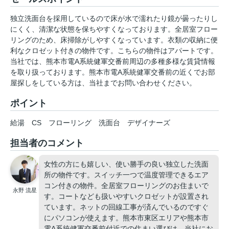
独立洗面台を採用しているので床が水で濡れたり鏡が曇ったりし
にくく、清潔な状態を保ちやすくなっております。全居室フロー
リングのため、床掃除がしやすくなっています。衣類の収納に便
利なクロゼット付きの物件です。こちらの物件はアパートです。
当社では、熊本市電A系統健軍交番前周辺の多種多様な賃貸情報
を取り扱っております。熊本市電A系統健軍交番前の近くでお部
屋探しをしている方は、当社までお問い合わせください。
ポイント
給湯
CS
フローリング
洗面台
デザイナーズ
担当者のコメント
女性の方にも嬉しい、使い勝手の良い独立した洗面
所の物件です。スイッチ一つで温度管理できるエア
コン付きの物件。全居室フローリングのお住まいで
永野 流星
す。コートなども扱いやすいクロゼットが設置され
ています。ネットの回線工事が済んでいるのですぐ
にパソコンが使えます。熊本市東区エリアや熊本市
電A系統健軍交番前付近での住まい選びは、当社にお