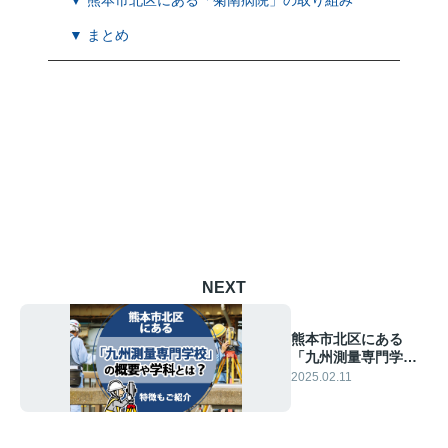
▼ 熊本市北区にある「菊南病院」の取り組み
▼ まとめ
NEXT
熊本市北区にある
「九州測量専門学
校」の概要や学科と
2025.02.11
は？特徴もご紹介