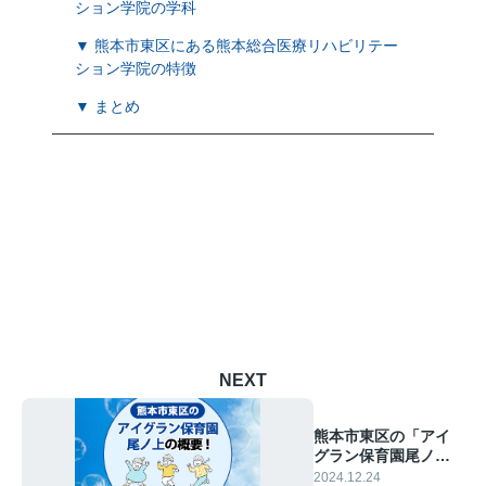
ション学院の学科
▼ 熊本市東区にある熊本総合医療リハビリテー
ション学院の特徴
▼ まとめ
NEXT
熊本市東区の「アイ
グラン保育園尾ノ
上」の概要！周辺の
2024.12.24