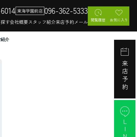
-6014
096-362-5333
東海学園前店
閲覧履歴
お気に入り
を探す
会社概要
スタッフ紹介
来店予約
メール
ご紹介
来店予約
LINE