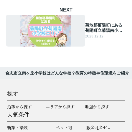
NEXT
菊池郡菊陽町にある
菊陽町立菊陽南小学
校エリアの特徴や住
2023.12.12
環境をご紹介！
合志市立南ヶ丘小学校はどんな学校？教育の特徴や住環境をご紹介
探す
沿線から探す
エリアから探す
地図から探す
人気条件
新築・築浅
ペット可
敷金礼金ゼロ