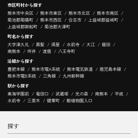
市区町村から探す
熊本市中央区
熊本市東区
熊本市北区
熊本市南区
菊池郡菊陽町
熊本市西区
合志市
上益城郡益城町
上益城郡御船町
菊池郡大津町
町名から探す
大字津久礼
黒髪
須屋
水前寺
大江
龍田
南熊本
坪井
渡鹿
八王寺町
沿線から探す
豊肥本線
熊本市電A系統
熊本電気鉄道
鹿児島本線
熊本市電B系統
三角線
九州新幹線
駅から探す
東海学園前
竜田口
武蔵塚
光の森
南熊本
平成
水前寺
三里木
健軍町
動植物園入口
探す