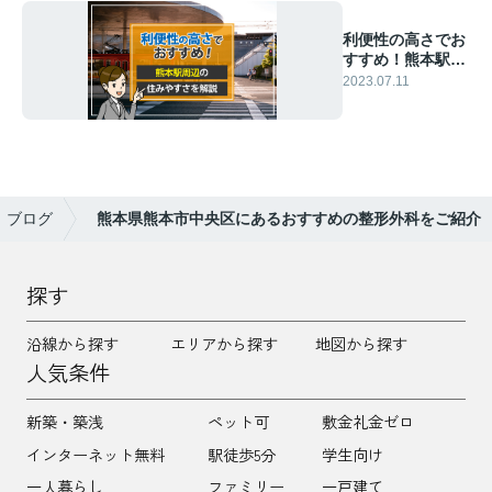
利便性の高さでお
すすめ！熊本駅周
辺の住みやすさを
2023.07.11
解説
ブログ
熊本県熊本市中央区にあるおすすめの整形外科をご紹介
探す
沿線から探す
エリアから探す
地図から探す
人気条件
新築・築浅
ペット可
敷金礼金ゼロ
インターネット無料
駅徒歩5分
学生向け
一人暮らし
ファミリー
一戸建て