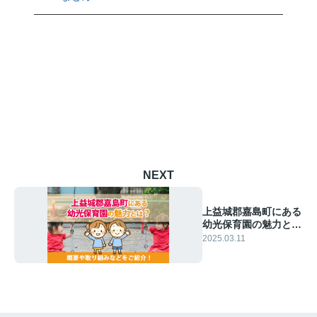
NEXT
上益城郡嘉島町にある
幼光保育園の魅力と
は？概要や取り組みな
2025.03.11
どをご紹介！