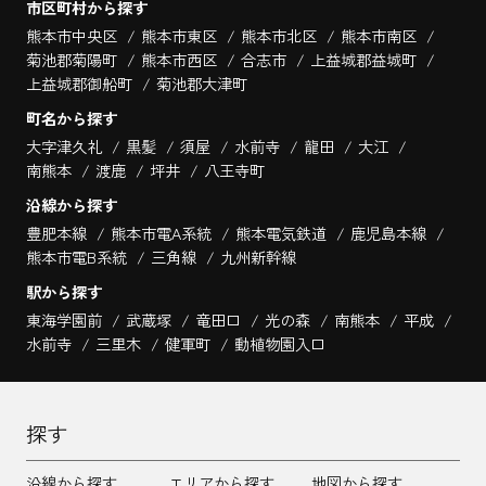
市区町村から探す
熊本市中央区
熊本市東区
熊本市北区
熊本市南区
菊池郡菊陽町
熊本市西区
合志市
上益城郡益城町
上益城郡御船町
菊池郡大津町
町名から探す
大字津久礼
黒髪
須屋
水前寺
龍田
大江
南熊本
渡鹿
坪井
八王寺町
沿線から探す
豊肥本線
熊本市電A系統
熊本電気鉄道
鹿児島本線
熊本市電B系統
三角線
九州新幹線
駅から探す
東海学園前
武蔵塚
竜田口
光の森
南熊本
平成
水前寺
三里木
健軍町
動植物園入口
探す
沿線から探す
エリアから探す
地図から探す