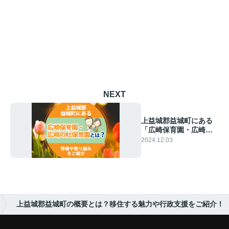
NEXT
上益城郡益城町にある
「広崎保育園・広崎の
杜保育園」とは？特徴
2024.12.03
や取り組みをご紹介
上益城郡益城町の概要とは？移住する魅力や行政支援をご紹介！