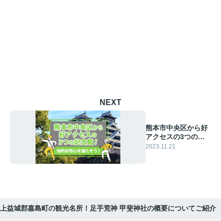
NEXT
熊本市中央区から好
アクセスの3つの記
念館！知的好奇心を
2023.11.21
満たそう！
上益城郡嘉島町の観光名所！足手荒神 甲斐神社の概要についてご紹介