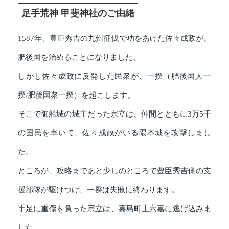
足手荒神 甲斐神社のご由緒
1587年、豊臣秀吉の九州征伐で功をあげた佐々成政が、
肥後国を治めることになりました。
しかし佐々成政に反発した民衆が、一揆（肥後国人一
揆/肥後国衆一揆）を起こします。
そこで御船城の城主だった宗立は、仲間とともに3万5千
の国民を率いて、佐々成政がいる隈本城を攻撃しまし
た。
ところが、攻略まであと少しのところで豊臣秀吉側の支
援部隊が駆けつけ、一揆は失敗に終わります。
手足に重傷を負った宗立は、嘉島町上六嘉に逃げ込みま
した。