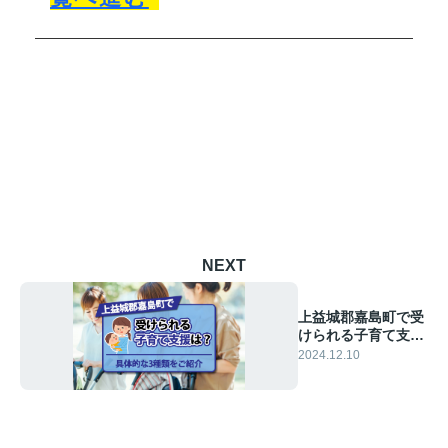
NEXT
上益城郡嘉島町で受
けられる子育て支援
は？具体的な3種類
2024.12.10
をご紹介