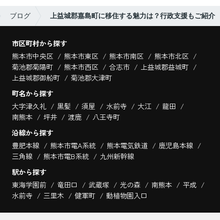
ブログ
上益城郡嘉島町に移住する魅力は？行政支援もご紹介
市区町村から探す
熊本市中央区
熊本市東区
熊本市南区
熊本市北区
菊池郡菊陽町
熊本市西区
合志市
上益城郡益城町
上益城郡御船町
菊池郡大津町
町名から探す
大字津久礼
黒髪
須屋
水前寺
大江
龍田
南熊本
坪井
渡鹿
八王寺町
沿線から探す
豊肥本線
熊本市電A系統
熊本電気鉄道
鹿児島本線
三角線
熊本市電B系統
九州新幹線
駅から探す
東海学園前
竜田口
武蔵塚
光の森
南熊本
平成
水前寺
三里木
健軍町
動植物園入口