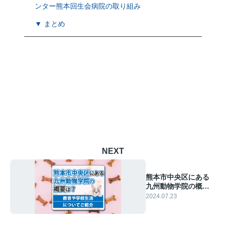
ンター熊本回生会病院の取り組み
▼ まとめ
NEXT
熊本市中央区にある
九州動物学院の概要
は？教育や学校生活
2024.07.23
についてご紹介