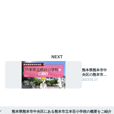
NEXT
熊本県熊本市中
央区の熊本市立
碩台小学校をご
2023.01.17
紹介
グ
熊本県熊本市中央区にある熊本市立本荘小学校の概要をご紹介