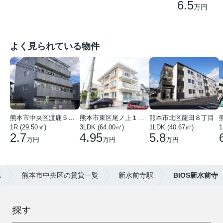
6.5
万円
よく見られている物件
熊本市中央区渡鹿５丁目
熊本市東区尾ノ上１丁目
熊本市北区龍田８丁目
1R (29.50㎡)
3LDK (64.00㎡)
1LDK (40.67㎡)
1
2.7
4.95
5.8
万円
万円
万円
ス
熊本市中央区の賃貸一覧
新水前寺駅
BIOS新水前寺
探す