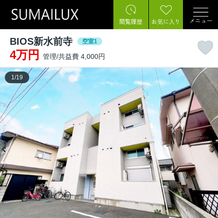
メニュー
閲覧履歴
お気に入り
BIOS新水前寺
空室1
4万円
管理/共益費 4,000円
1
/
19