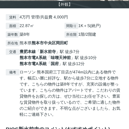
【外観】
4万円 管理/共益費 4,000円
賃料
22.87㎡
1K＋S(納戸)
面積
間取り
築8年
1階/2階建
築年数
所在階
熊本県
熊本市中央区
岡田町
所在地
豊肥本線
「
新水前寺
」駅 徒歩7分
交通
熊本市電A系統
「
味噌天神前
」駅 徒歩10分
熊本市電A系統
「
国府
」駅 徒歩12分
ローソン 熊本国府三丁目店が474m以内にある物件で
備考
す。幅広い層に好評な、駅から徒歩7分に立地する物件
です。こちらの物件は築8年ですが、充実の設備が整っ
ています。こちらの物件はアパートです。こだわりの賃
貸物件をお探しの方は、ぜひ当社にお任せ下さい。豊富
な賃貸物件を取り扱っているので、ご希望に適した物件
のご紹介ができます。不明な点がございましたら、お気
軽にご連絡下さい。