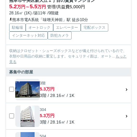
熊本市中央区新大江１丁目の賃貸マンション
5.2
5.5
万円～
万円
管理/共益費5,000円
28.16㎡ (1K) /築11年 /9階建
熊本市電A系統「味噌天神前」駅 徒歩10分
駐輪場
オートロック
エレベーター
宅配ボックス
インターネット対応
防犯カメラ
収納はクロゼット・シューズボックスなどが備え付けられているので、
衣類や日用品の収納に重宝します。セキュリティ面は、オート...
もっと
見る
募集中の部屋
3階
5.3万円
3階 / 28.16㎡ / 1K
304
5.3万円
3階 / 28.16㎡ / 1K
504