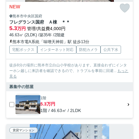
NEW
熊本市中央区国府
フレグランス国府 Ａ棟 ＊＊
5.3
万円
管理/共益費4,000円
46.63㎡ (2LDK) /築35年 /2階建
熊本市電A系統「味噌天神前」駅 徒歩13分
宅配ボックス
インターネット対応
防犯カメラ
公共下水
徒歩8分の場所に熊本市立白山小学校があります。直接会わずにインタ
ーホン越しに来訪者を確認できるので、トラブルを事前に回避...
もっと
見る
募集中の部屋
1階
5.3万円
1階 / 46.63㎡ / 2LDK
賃貸マンション