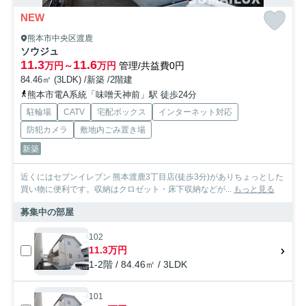
NEW
熊本市中央区渡鹿
ソウジュ
11.3
11.6
万円～
万円
管理/共益費0円
84.46㎡ (3LDK) /新築 /2階建
熊本市電A系統「味噌天神前」駅 徒歩24分
駐輪場
CATV
宅配ボックス
インターネット対応
防犯カメラ
敷地内ごみ置き場
新築
近くにはセブンイレブン 熊本渡鹿3丁目店(徒歩3分)がありちょっとした
買い物に便利です。収納はクロゼット・床下収納などが...
もっと見る
募集中の部屋
102
11.3万円
1-2階 / 84.46㎡ / 3LDK
101