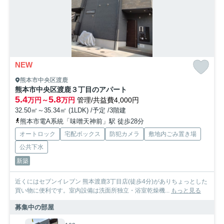
NEW
熊本市中央区渡鹿
熊本市中央区渡鹿３丁目のアパート
5.4
5.8
万円～
万円
管理/共益費4,000円
32.50㎡～35.34㎡ (1LDK) /予定 /3階建
熊本市電A系統「味噌天神前」駅 徒歩28分
オートロック
宅配ボックス
防犯カメラ
敷地内ごみ置き場
公共下水
新築
近くにはセブンイレブン 熊本渡鹿3丁目店(徒歩4分)がありちょっとした
買い物に便利です。室内設備は洗面所独立・浴室乾燥機...
もっと見る
募集中の部屋