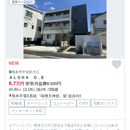
賃貸マンション
NEW
熊本市中央区大江
ＡＬＯＨＡ Ｏ．E
8.7
万円
管理/共益費8,500円
44.80㎡ (1LDK) /築2年 /3階建
熊本市電A系統「味噌天神前」駅 徒歩4分
駐輪場
オートロック
エレベーター
CATV
宅配ボックス
インターネット対応
セブンイレブン 熊本大江5丁目店まで徒歩2分と近場にコンビニがある