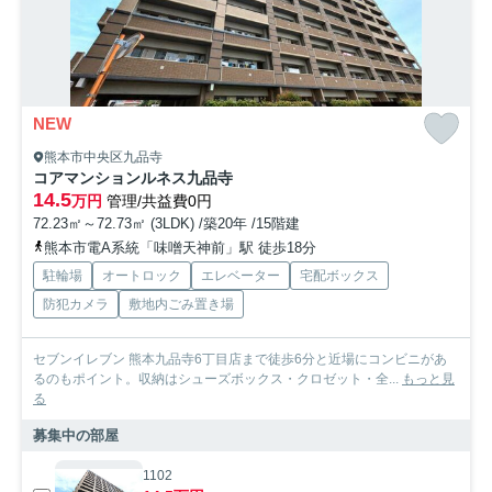
NEW
熊本市中央区九品寺
コアマンションルネス九品寺
14.5
万円
管理/共益費0円
72.23㎡～72.73㎡ (3LDK) /築20年 /15階建
熊本市電A系統「味噌天神前」駅 徒歩18分
駐輪場
オートロック
エレベーター
宅配ボックス
防犯カメラ
敷地内ごみ置き場
セブンイレブン 熊本九品寺6丁目店まで徒歩6分と近場にコンビニがあ
るのもポイント。収納はシューズボックス・クロゼット・全...
もっと見
る
募集中の部屋
1102