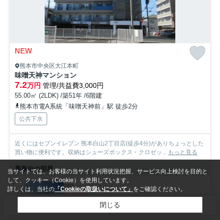
NEW
熊本市中央区大江本町
味噌天神マンション
7.2
万円
管理/共益費3,000円
55.00㎡ (2LDK) /築51年 /6階建
熊本市電A系統「味噌天神前」駅 徒歩2分
公共下水
近くにはセブンイレブン 熊本白山2丁目店(徒歩4分)がありちょっとした
買い物に便利です。収納はシューズボックス・クロゼッ...
もっと見る
募集中の部屋
当サイトでは、お客様の当サイト利用状況把握、サービス向上検討を目的と
して、クッキー（Cookie）を使用しています。
301
詳しくは、当社の
「Cookieの取扱いについて」
をご確認ください。
7.2万円
閉じる
検索条件を変更
まとめてお問い合わせ
3階 / 55.00㎡ / 2LDK