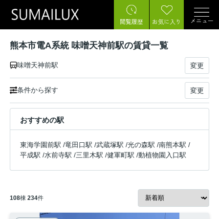
メニュー
閲覧履歴
お気に入り
熊本市電A系統 味噌天神前駅の賃貸一覧
味噌天神前駅
変更
条件から探す
変更
おすすめの駅
東海学園前駅
/
竜田口駅
/
武蔵塚駅
/
光の森駅
/
南熊本駅
/
平成駅
/
水前寺駅
/
三里木駅
/
健軍町駅
/
動植物園入口駅
108
棟
234
件