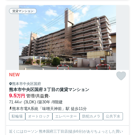
賃貸マンション
NEW
熊本市中央区国府
熊本市中央区国府３丁目の賃貸マンション
9.5
万円
管理/共益費-
71.44㎡ (3LDK) /築30年 /8階建
熊本市電A系統「味噌天神前」駅 徒歩11分
駐輪場
オートロック
エレベーター
防犯カメラ
公共下水
近くにはローソン 熊本国府三丁目店(徒歩6分)がありちょっとした買い