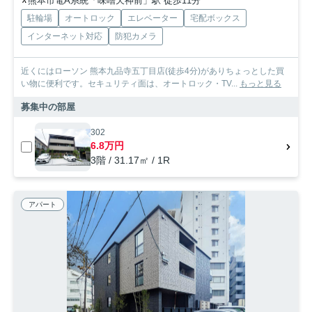
熊本市電A系統「味噌天神前」駅 徒歩11分
駐輪場
オートロック
エレベーター
宅配ボックス
インターネット対応
防犯カメラ
近くにはローソン 熊本九品寺五丁目店(徒歩4分)がありちょっとした買
い物に便利です。セキュリティ面は、オートロック・TV...
もっと見る
募集中の部屋
302
6.8万円
3階 / 31.17㎡ / 1R
アパート