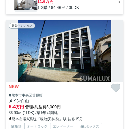
11.6万円
1-2階 / 84.46㎡ / 3LDK
賃貸マンション
NEW
熊本市中央区菅原町
メイン白山
6.4
万円
管理/共益費5,000円
36.90㎡ (1LDK) /築1年 /4階建
熊本市電A系統「味噌天神前」駅 徒歩15分
駐輪場
オートロック
エレベーター
宅配ボックス