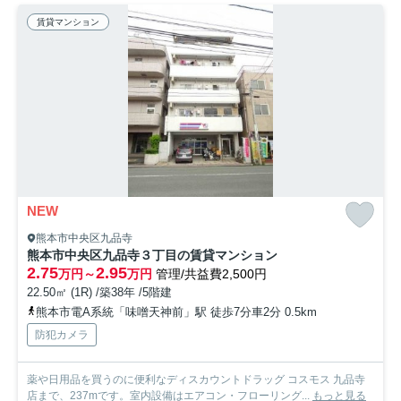
賃貸マンション
NEW
熊本市中央区九品寺
熊本市中央区九品寺３丁目の賃貸マンション
2.75
2.95
万円～
万円
管理/共益費2,500円
22.50㎡ (1R) /築38年 /5階建
熊本市電A系統「味噌天神前」駅 徒歩7分車2分 0.5km
防犯カメラ
薬や日用品を買うのに便利なディスカウントドラッグ コスモス 九品寺
店まで、237mです。室内設備はエアコン・フローリング...
もっと見る