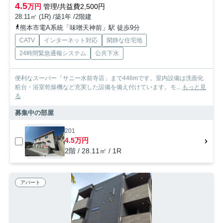
4.5
万円
管理/共益費2,500円
28.11㎡ (1R) /築1年 /2階建
熊本市電A系統「味噌天神前」駅 徒歩9分
CATV
インターネット対応
閑静な住宅地
24時間緊急通報システム
公共下水
便利なスーパー「サニー水前寺店」まで446mです。室内設備は洗面化
粧台・浴室乾燥機など充実した設備を備え付けています。モ...
もっと見
る
募集中の部屋
201
4.5万円
2階 / 28.11㎡ / 1R
アパート