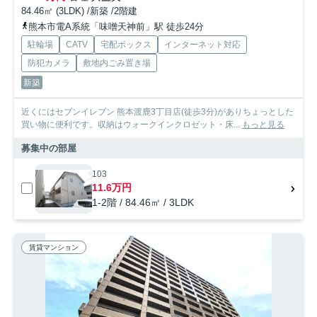
84.46㎡ (3LDK) /新築 /2階建
熊本市電A系統「味噌天神前」駅 徒歩24分
駐輪場
CATV
宅配ボックス
インターネット対応
防犯カメラ
敷地内ごみ置き場
新築
近くにはセブンイレブン 熊本渡鹿3丁目店(徒歩3分)がありちょっとした
買い物に便利です。収納はウォークインクロゼット・床...
もっと見る
募集中の部屋
103
11.6万円
1-2階 / 84.46㎡ / 3LDK
賃貸マンション