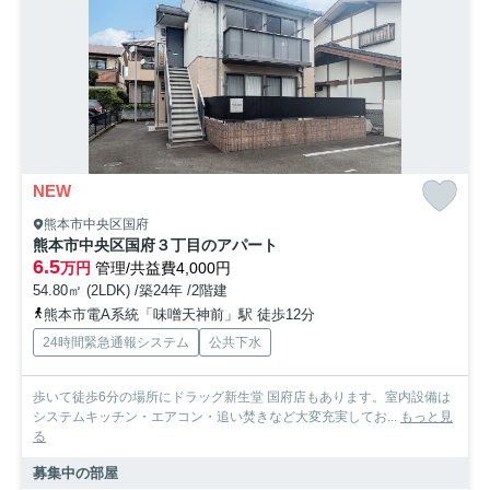
NEW
熊本市中央区国府
熊本市中央区国府３丁目のアパート
6.5
万円
管理/共益費4,000円
54.80㎡ (2LDK) /築24年 /2階建
熊本市電A系統「味噌天神前」駅 徒歩12分
24時間緊急通報システム
公共下水
歩いて徒歩6分の場所にドラッグ新生堂 国府店もあります。室内設備は
システムキッチン・エアコン・追い焚きなど大変充実してお...
もっと見
る
募集中の部屋