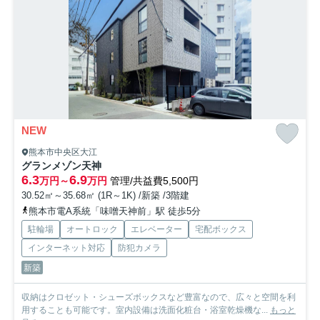
NEW
熊本市中央区大江
グランメゾン天神
6.3
6.9
万円～
万円
管理/共益費5,500円
30.52㎡～35.68㎡ (1R～1K) /新築 /3階建
熊本市電A系統「味噌天神前」駅 徒歩5分
駐輪場
オートロック
エレベーター
宅配ボックス
インターネット対応
防犯カメラ
新築
収納はクロゼット・シューズボックスなど豊富なので、広々と空間を利
用することも可能です。室内設備は洗面化粧台・浴室乾燥機な...
もっと