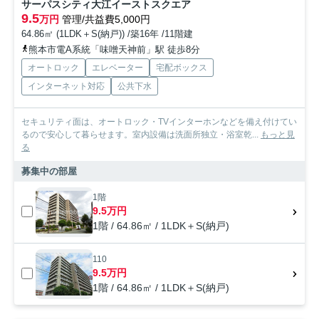
サーパスシティ大江イーストスクエア
9.5
万円
管理/共益費5,000円
64.86㎡ (1LDK＋S(納戸)) /築16年 /11階建
熊本市電A系統「味噌天神前」駅 徒歩8分
オートロック
エレベーター
宅配ボックス
インターネット対応
公共下水
セキュリティ面は、オートロック・TVインターホンなどを備え付けてい
るので安心して暮らせます。室内設備は洗面所独立・浴室乾...
もっと見
る
募集中の部屋
1階
9.5万円
1階 / 64.86㎡ / 1LDK＋S(納戸)
110
9.5万円
1階 / 64.86㎡ / 1LDK＋S(納戸)