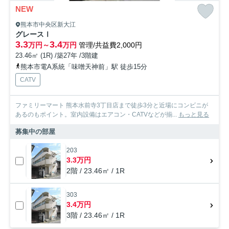
NEW
熊本市中央区新大江
グレースⅠ
3.3
3.4
万円～
万円
管理/共益費2,000円
23.46㎡ (1R) /築27年 /3階建
熊本市電A系統「味噌天神前」駅 徒歩15分
CATV
ファミリーマート 熊本水前寺3丁目店まで徒歩3分と近場にコンビニが
あるのもポイント。室内設備はエアコン・CATVなどが揃...
もっと見る
募集中の部屋
203
3.3万円
2階 / 23.46㎡ / 1R
303
3.4万円
3階 / 23.46㎡ / 1R