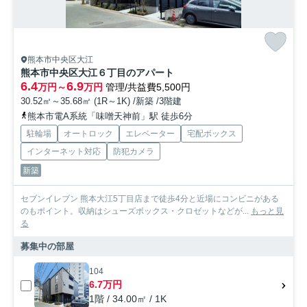
熊本市中央区大江
熊本市中央区大江６丁目のアパート
6.4
6.9
万円～
万円
管理/共益費5,500円
30.52㎡～35.68㎡ (1R～1K) /新築 /3階建
熊本市電A系統「味噌天神前」駅 徒歩6分
駐輪場
オートロック
エレベーター
宅配ボックス
インターネット対応
防犯カメラ
新築
セブンイレブン 熊本大江5丁目店まで徒歩4分と近場にコンビニがある
のもポイント。収納はシューズボックス・クロゼットなどが...
もっと見
る
募集中の部屋
104
6.7万円
1階 / 34.00㎡ / 1K