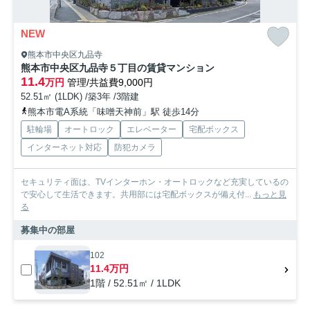
NEW
熊本市中央区九品寺
熊本市中央区九品寺５丁目の賃貸マンション
11.4
万円
管理/共益費9,000円
52.51㎡ (1LDK) /築3年 /3階建
熊本市電A系統「味噌天神前」駅 徒歩14分
駐輪場
オートロック
エレベーター
宅配ボックス
インターネット対応
防犯カメラ
セキュリティ面は、TVインターホン・オートロックなど充実しているの
で安心して生活できます。共用部には宅配ボックスが備え付...
もっと見
る
募集中の部屋
102
11.4万円
1階 / 52.51㎡ / 1LDK