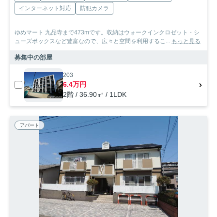
インターネット対応
防犯カメラ
ゆめマート 九品寺まで473mです。収納はウォークインクロゼット・シ
ューズボックスなど豊富なので、広々と空間を利用するこ...
もっと見る
募集中の部屋
203
6.4万円
2階 / 36.90㎡ / 1LDK
アパート