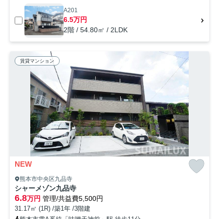
A201
6.5万円
2階 / 54.80㎡ / 2LDK
賃貸マンション
NEW
熊本市中央区九品寺
シャーメゾン九品寺
6.8
万円
管理/共益費5,500円
31.17㎡ (1R) /築1年 /3階建