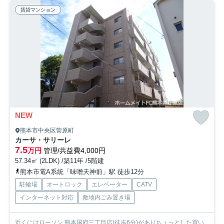
賃貸マンション
NEW
熊本市中央区菅原町
カーサ・サリーレ
7.5
万円
管理/共益費4,000円
57.34㎡ (2LDK) /築11年 /5階建
熊本市電A系統「味噌天神前」駅 徒歩12分
駐輪場
オートロック
エレベーター
CATV
インターネット対応
敷地内ごみ置き場
近くにはローソン 熊本国府三丁目店(徒歩6分)がありちょっとした買い