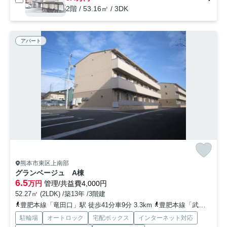
2階 / 53.16㎡ / 3DK
アパート
熊本市東区上南部
グランベージュ A棟
6.5
万円
管理/共益費4,000円
52.27㎡ (2LDK) /築13年 /3階建
豊肥本線「竜田口」駅 徒歩41分車9分 3.3km
豊肥本線「武蔵塚」駅 徒歩42分
駐輪場
オートロック
宅配ボックス
インターネット対応