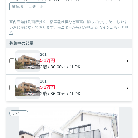
駐輪場
公共下水
室内設備は洗面所独立・浴室乾燥機など豊富に揃っており、過ごしやす
いお部屋になっております。モニターから顔が見えるTVイン...
もっと見
る
募集中の部屋
201
5.1万円
2階 / 36.00㎡ / 1LDK
201
5.1万円
2階 / 36.00㎡ / 1LDK
アパート