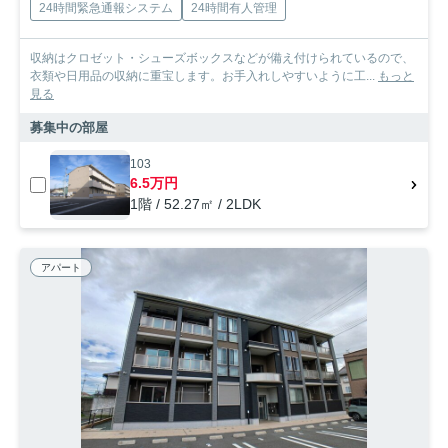
24時間緊急通報システム
24時間有人管理
収納はクロゼット・シューズボックスなどが備え付けられているので、
衣類や日用品の収納に重宝します。お手入れしやすいように工...
もっと
見る
募集中の部屋
103
6.5万円
1階 / 52.27㎡ / 2LDK
アパート