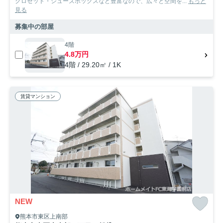
クロゼット・シューズボックスなど豊富なので、広々と空間を...
もっと
見る
募集中の部屋
4階
4.8万円
4階 / 29.20㎡ / 1K
賃貸マンション
NEW
熊本市東区上南部