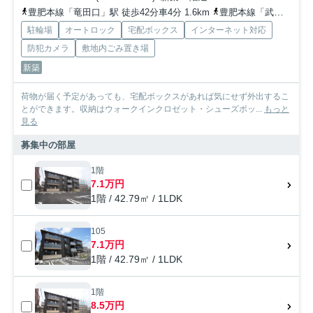
豊肥本線「竜田口」駅 徒歩42分車4分 1.6km
豊肥本線「武蔵塚」駅 徒歩42分
駐輪場
オートロック
宅配ボックス
インターネット対応
防犯カメラ
敷地内ごみ置き場
新築
荷物が届く予定があっても、宅配ボックスがあれば気にせず外出するこ
とができます。収納はウォークインクロゼット・シューズボッ...
もっと
見る
募集中の部屋
1階
7.1万円
1階 / 42.79㎡ / 1LDK
105
7.1万円
1階 / 42.79㎡ / 1LDK
1階
8.5万円