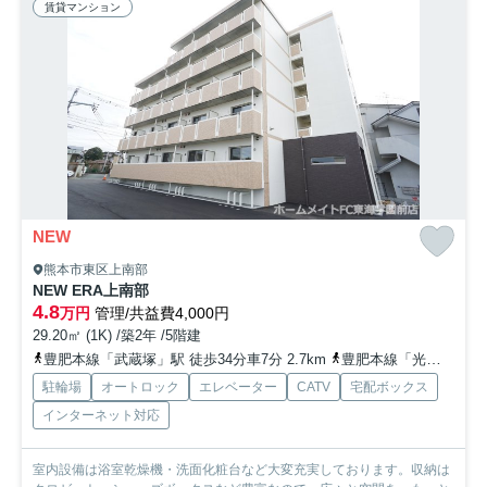
賃貸マンション
NEW
熊本市東区上南部
NEW ERA上南部
4.8
万円
管理/共益費4,000円
29.20㎡ (1K) /築2年 /5階建
豊肥本線「武蔵塚」駅 徒歩34分車7分 2.7km
豊肥本線「光の森」駅 徒歩38分
駐輪場
オートロック
エレベーター
CATV
宅配ボックス
インターネット対応
室内設備は浴室乾燥機・洗面化粧台など大変充実しております。収納は