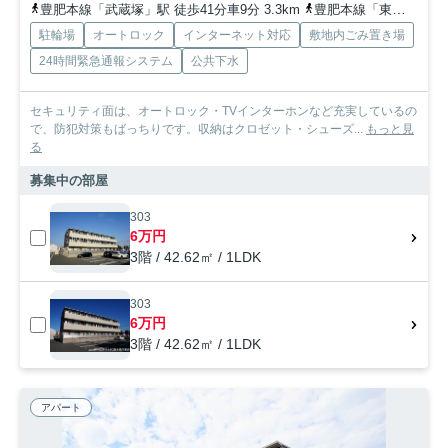
豊肥本線「武蔵塚」駅 徒歩41分車9分 3.3km
豊肥本線「東海学園前」駅 徒歩42分
駐輪場
オートロック
インターネット対応
敷地内ごみ置き場
24時間緊急通報システム
公共下水
セキュリティ面は、オートロック・TVインターホンなど充実しているの
で、防犯対策もばっちりです。収納はクロゼット・シューズ...
もっと見
る
募集中の部屋
303
6万円
3階 / 42.62㎡ / 1LDK
303
6万円
3階 / 42.62㎡ / 1LDK
アパート