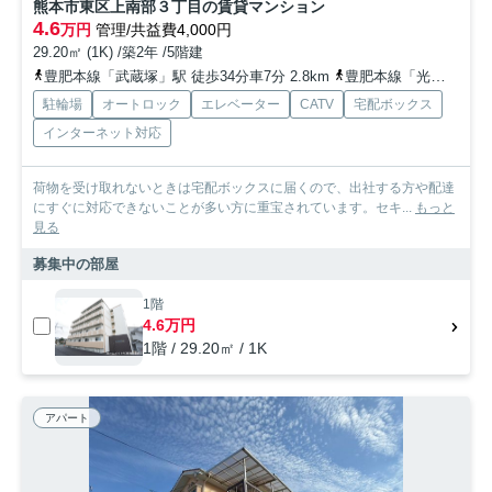
熊本市東区上南部３丁目の賃貸マンション
4.6
万円
管理/共益費4,000円
29.20㎡ (1K) /築2年 /5階建
豊肥本線「武蔵塚」駅 徒歩34分車7分 2.8km
豊肥本線「光の森」駅 徒歩38分車8分 3.1km
駐輪場
オートロック
エレベーター
CATV
宅配ボックス
インターネット対応
荷物を受け取れないときは宅配ボックスに届くので、出社する方や配達
にすぐに対応できないことが多い方に重宝されています。セキ...
もっと
見る
募集中の部屋
1階
4.6万円
1階 / 29.20㎡ / 1K
アパート