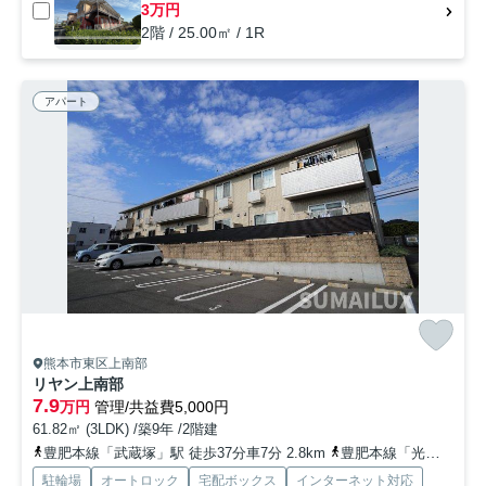
3万円
2階 / 25.00㎡ / 1R
アパート
熊本市東区上南部
リヤン上南部
7.9
万円
管理/共益費5,000円
61.82㎡ (3LDK) /築9年 /2階建
豊肥本線「武蔵塚」駅 徒歩37分車7分 2.8km
豊肥本線「光の森」駅 徒歩36分車8分 2.9km
駐輪場
オートロック
宅配ボックス
インターネット対応