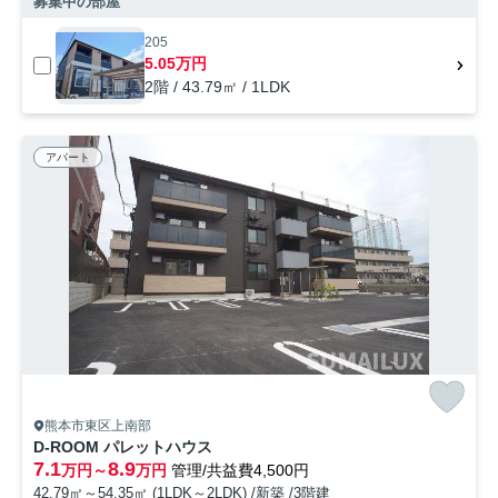
募集中の部屋
205
5.05万円
2階 / 43.79㎡ / 1LDK
アパート
熊本市東区上南部
D-ROOM パレットハウス
7.1
8.9
万円～
万円
管理/共益費4,500円
42.79㎡～54.35㎡ (1LDK～2LDK) /新築 /3階建