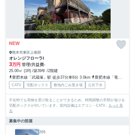
NEW
熊本市東区上南部
オレンジフローラI
3
万円
管理/共益費-
25.00㎡ (1R) /築39年 /2階建
豊肥本線「武蔵塚」駅 徒歩37分車8分 3.0km
豊肥本線「竜田口」駅 徒歩38分
CATV
宅配ボックス
敷地内ごみ置き場
公共下水
不在時でも荷物を受け取ることができるため、時間調整の手間が省ける
宅配ボックスが付いています。室内設備はエアコン・CATV...
もっと見
る
募集中の部屋
205