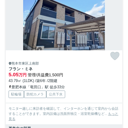
熊本市東区上南部
フラン・ミネ
5.05
万円
管理/共益費1,500円
43.79㎡ (1LDK) /築6年 /2階建
豊肥本線「竜田口」駅 徒歩33分
駐輪場
防犯カメラ
公共下水
モニター越しに来訪者を確認して、インターホンを通じて室内から会話
することができます。室内設備は洗面所独立・浴室乾燥機など...
もっと
見る