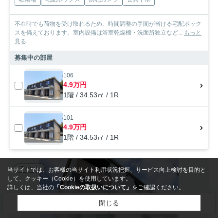
不在時でも荷物を受け取れるため、時間調整の手間が省ける宅配ボック
スを備えております。室内設備は浴室乾燥機・洗面所独立など...
もっと
見る
募集中の部屋
106
4.9万円
1階 / 34.53㎡ / 1R
101
4.9万円
1階 / 34.53㎡ / 1R
アパート
当サイトでは、お客様の当サイト利用状況把握、サービス向上検討を目的と
して、クッキー（Cookie）を使用しています。
詳しくは、当社の
「Cookieの取扱いについて」
をご確認ください。
閉じる
検索条件を変更
まとめてお問い合わせ