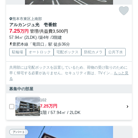
熊本市東区上南部
アルカンジュ光 壱番館
7.25
万円
管理/共益費3,500円
57.94㎡ (2LDK) /築4年 /3階建
豊肥本線「竜田口」駅 徒歩36分
駐輪場
オートロック
宅配ボックス
防犯カメラ
公共下水
共用部には宅配ボックスを設置しているため、荷物の受け取りのために
早く帰宅する必要がありません。セキュリティ面は、TVイン...
もっと見
る
募集中の部屋
102
7.25万円
1階 / 57.94㎡ / 2LDK
アパート