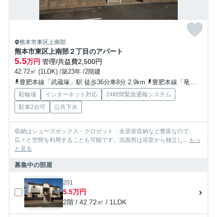
熊本市東区上南部
熊本市東区上南部２丁目のアパート
5.5
万円
管理/共益費2,500円
42.72㎡ (1LDK) /築23年 /2階建
豊肥本線「武蔵塚」駅 徒歩36分車8分 2.9km
豊肥本線「竜田口」駅 徒歩37分車8分 3.0km
駐輪場
インターネット対応
24時間緊急通報システム
駐車2台可
公共下水
収納はシューズボックス・クロゼット・全居室収納など豊富なので、
広々と空間を利用することも可能です。洗面所は浴室から独立し...
もっ
と見る
募集中の部屋
201
5.5万円
2階 / 42.72㎡ / 1LDK