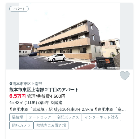
アパート
熊本市東区上南部
熊本市東区上南部２丁目のアパート
6.5
万円
管理/共益費4,500円
45.42㎡ (1LDK) /築3年 /3階建
豊肥本線「武蔵塚」駅 徒歩36分車8分 2.9km
豊肥本線「竜田口」駅 徒歩37分車8分 3.0km
駐輪場
オートロック
宅配ボックス
インターネット対応
防犯カメラ
敷地内ごみ置き場