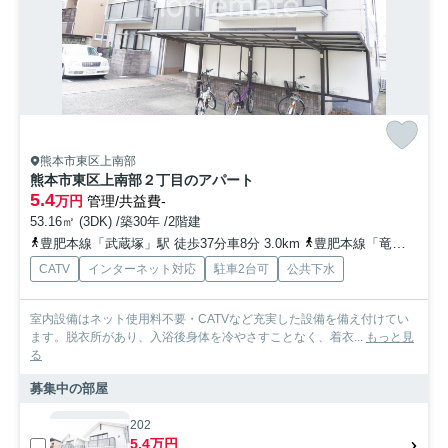
熊本市東区上南部
熊本市東区上南部２丁目のアパート
5.4
万円
管理/共益費-
53.16㎡ (3DK) /築30年 /2階建
豊肥本線「武蔵塚」駅 徒歩37分車8分 3.0km
豊肥本線「竜田口」駅 徒歩38分車8分 3.1km
CATV
インターネット対応
駐車2台可
公共下水
室内設備はネット使用料不要・CATVなど充実した設備を備え付けてい
ます。脱衣所があり、入浴後身体を冷やさすことなく、着衣...
もっと見
る
募集中の部屋
202
5.4万円