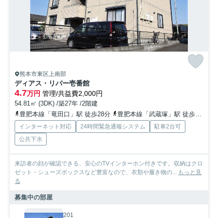
熊本市東区上南部
ディアス・リバー壱番館
4.7
万円
管理/共益費2,000円
54.81㎡ (3DK) /築27年 /2階建
豊肥本線「竜田口」駅 徒歩28分
豊肥本線「武蔵塚」駅 徒歩37分車8分 3.0km
インターネット対応
24時間緊急通報システム
駐車2台可
公共下水
来訪者の顔が確認できる、安心のTVインターホン付きです。収納はクロ
ゼット・シューズボックスなど豊富なので、衣類や履き物の...
もっと見
る
募集中の部屋
201