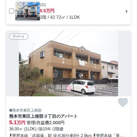
201
5.5万円
2階 / 42.72㎡ / 1LDK
アパート
熊本市東区上南部
熊本市東区上南部３丁目のアパート
5.1
万円
管理/共益費2,000円
36.00㎡ (1LDK) /築15年 /2階建
豊肥本線「武蔵塚」駅 徒歩36分車8分 2.9km
豊肥本線「竜田口」駅 徒歩45分