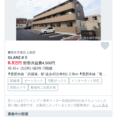
熊本市東区上南部
GLANZ.KⅡ
6.5
万円
管理/共益費4,500円
45.42㎡ (1LDK) /築3年 /3階建
豊肥本線「武蔵塚」駅 徒歩42分車8分 2.9km
豊肥本線「竜田口」駅 徒歩37分車8分 3.0km
駐輪場
オートロック
宅配ボックス
インターネット対応
防犯カメラ
敷地内ごみ置き場
近くにはセブンイレブン 熊本インター店(徒歩6分)がありちょっとした
買い物に便利です。お風呂に入っているときに宅配業者が...
もっと見る
募集中の部屋