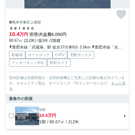
熊本市東区上南部
ｓｅｒｅｎｏ
10.4
万円
管理/共益費6,000円
80.67㎡ (2LDK) /築3年 /2階建
豊肥本線「武蔵塚」駅 徒歩37分車8分 3.0km
豊肥本線「光の森」駅 徒歩38分車8分 3.1km
駐輪場
オートロック
CATV
宅配ボックス
インターネット対応
防犯カメラ
室内設備は洗面所独立・浴室乾燥機など充実した設備を備え付けていま
す。セキュリティ面は、オートロック・TVインターホンなど...
もっと見
る
募集中の部屋
104
10.4万円
1階 / 80.67㎡ / 2LDK