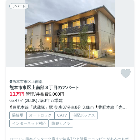
アパート
熊本市東区上南部
熊本市東区上南部３丁目のアパート
11
万円
管理/共益費6,000円
65.47㎡ (2LDK) /築3年 /2階建
豊肥本線「武蔵塚」駅 徒歩37分車8分 3.0km
豊肥本線「光の森」駅 徒歩38分車8分 3.1km
駐輪場
オートロック
CATV
宅配ボックス
インターネット対応
防犯カメラ
ローソン 熊本インター北店まで徒歩7分と近場にコンビニがあるのもポ