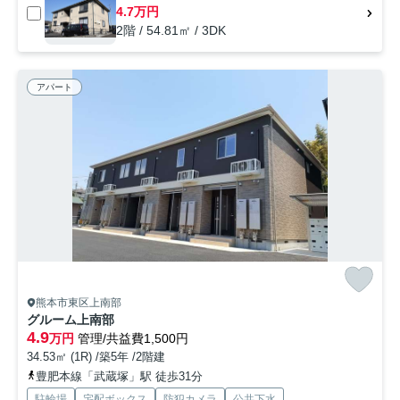
4.7万円
2階 / 54.81㎡ / 3DK
アパート
熊本市東区上南部
グルーム上南部
4.9
万円
管理/共益費1,500円
34.53㎡ (1R) /築5年 /2階建
豊肥本線「武蔵塚」駅 徒歩31分
駐輪場
宅配ボックス
防犯カメラ
公共下水