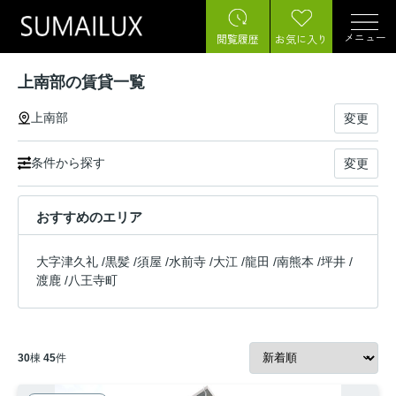
メニュー
閲覧履歴
お気に入り
上南部の賃貸一覧
上南部
変更
条件から探す
変更
おすすめのエリア
大字津久礼
/
黒髪
/
須屋
/
水前寺
/
大江
/
龍田
/
南熊本
/
坪井
/
渡鹿
/
八王寺町
30
棟
45
件