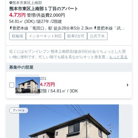
熊本市東区上南部
熊本市東区上南部１丁目のアパート
4.7
万円
管理/共益費2,000円
54.81㎡ (3DK) /築27年 /2階建
豊肥本線「竜田口」駅 徒歩28分車5分 2.3km
豊肥本線「武蔵塚」駅 徒歩37分車6分 3.0km
駐輪場
インターネット対応
駐車2台可
公共下水
近くにはセブンイレブン 熊本上南部店(徒歩3分)がありちょっとした買
い物に便利です。忙しい朝でも鏡を見ながらサッと身支度...
もっと見る
募集中の部屋
201
4.7万円
2階 / 54.81㎡ / 3DK
アパート