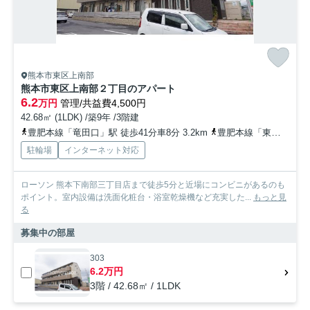
熊本市東区上南部
熊本市東区上南部２丁目のアパート
6.2
万円
管理/共益費4,500円
42.68㎡ (1LDK) /築9年 /3階建
豊肥本線「竜田口」駅 徒歩41分車8分 3.2km
豊肥本線「東海学園前」駅 徒歩43分車17分
駐輪場
インターネット対応
ローソン 熊本下南部三丁目店まで徒歩5分と近場にコンビニがあるのも
ポイント。室内設備は洗面化粧台・浴室乾燥機など充実した...
もっと見
る
募集中の部屋
303
6.2万円
3階 / 42.68㎡ / 1LDK