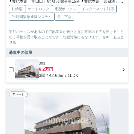
豊肥本線「竜田口」駅 徒歩40分車15分
豊肥本線「武蔵塚」駅 徒歩44分車17分
駐輪場
オートロック
宅配ボックス
インターネット対応
24時間緊急通報システム
公共下水
宅配ボックスがあるので宅配業者が来たときに玄関のドアを開けること
なく荷物を受け取ることができ、防犯対策にもなります。セキ...
もっと
見る
募集中の部屋
303
6.2万円
3階 / 42.68㎡ / 1LDK
アパート