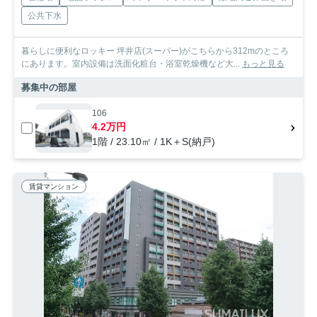
公共下水
暮らしに便利なロッキー 坪井店(スーパー)がこちらから312mのところ
にあります。室内設備は洗面化粧台・浴室乾燥機など大...
もっと見る
募集中の部屋
106
4.2万円
1階 / 23.10㎡ / 1K＋S(納戸)
賃貸マンション