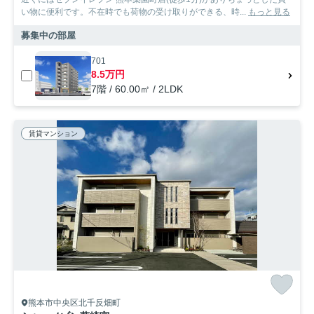
い物に便利です。不在時でも荷物の受け取りができる、時...
もっと見る
募集中の部屋
701
8.5万円
7階 / 60.00㎡ / 2LDK
賃貸マンション
熊本市中央区北千反畑町