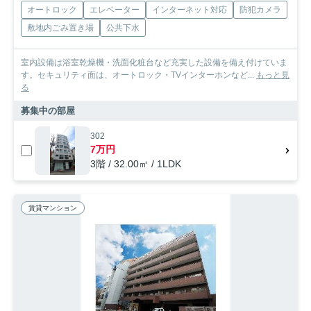
オートロック
エレベーター
インターネット対応
防犯カメラ
敷地内ごみ置き場
公共下水
室内設備は浴室乾燥機・洗面化粧台など充実した設備を備え付けていま
す。セキュリティ面は、オートロック・TVインターホンなど...
もっと見
る
募集中の部屋
302
7万円
3階 / 32.00㎡ / 1LDK
賃貸マンション