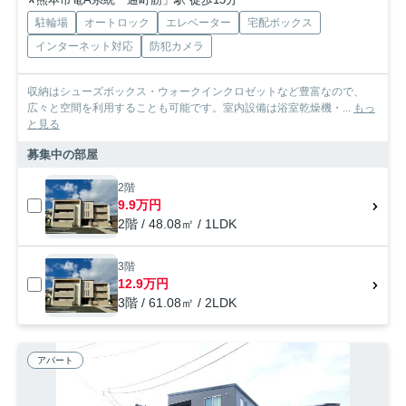
駐輪場
オートロック
エレベーター
宅配ボックス
インターネット対応
防犯カメラ
収納はシューズボックス・ウォークインクロゼットなど豊富なので、
広々と空間を利用することも可能です。室内設備は浴室乾燥機・...
もっ
と見る
募集中の部屋
2階
9.9万円
2階 / 48.08㎡ / 1LDK
3階
12.9万円
3階 / 61.08㎡ / 2LDK
アパート