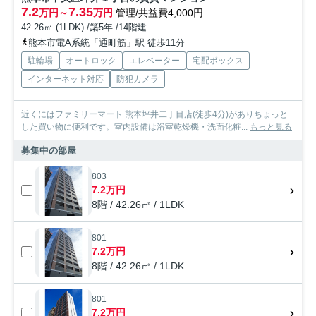
7.2
7.35
万円～
万円
管理/共益費4,000円
42.26㎡ (1LDK) /築5年 /14階建
熊本市電A系統「通町筋」駅 徒歩11分
駐輪場
オートロック
エレベーター
宅配ボックス
インターネット対応
防犯カメラ
近くにはファミリーマート 熊本坪井二丁目店(徒歩4分)がありちょっと
した買い物に便利です。室内設備は浴室乾燥機・洗面化粧...
もっと見る
募集中の部屋
803
7.2万円
8階 / 42.26㎡ / 1LDK
801
7.2万円
8階 / 42.26㎡ / 1LDK
801
7.2万円