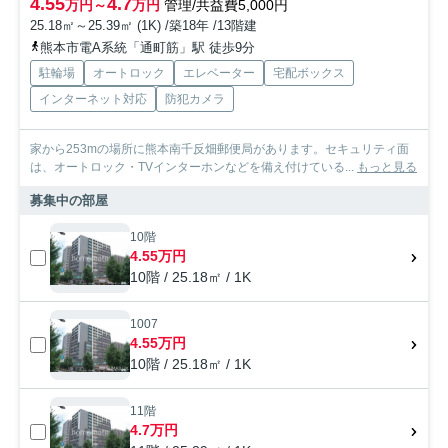
4.55
4.7
万円～
万円
管理/共益費5,000円
25.18㎡～25.39㎡ (1K) /築18年 /13階建
熊本市電A系統「通町筋」駅 徒歩9分
駐輪場
オートロック
エレベーター
宅配ボックス
インターネット対応
防犯カメラ
家から253mの場所に熊本南千反畑郵便局があります。セキュリティ面
は、オートロック・TVインターホンなどを備え付けている...
もっと見る
募集中の部屋
10階
4.55万円
10階 / 25.18㎡ / 1K
1007
4.55万円
10階 / 25.18㎡ / 1K
11階
4.7万円