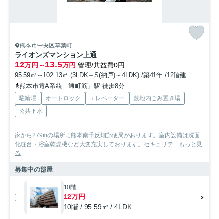
熊本市中央区草葉町
ライオンズマンション上通
12
13.5
万円～
万円
管理/共益費0円
95.59㎡～102.13㎡ (3LDK＋S(納戸)～4LDK) /築41年 /12階建
熊本市電A系統「通町筋」駅 徒歩8分
駐輪場
オートロック
エレベーター
敷地内ごみ置き場
公共下水
家から279mの場所に熊本南千反畑郵便局があります。室内設備は洗面
化粧台・浴室乾燥機など大変充実しております。セキュリテ...
もっと見
る
募集中の部屋
10階
12万円
10階 / 95.59㎡ / 4LDK