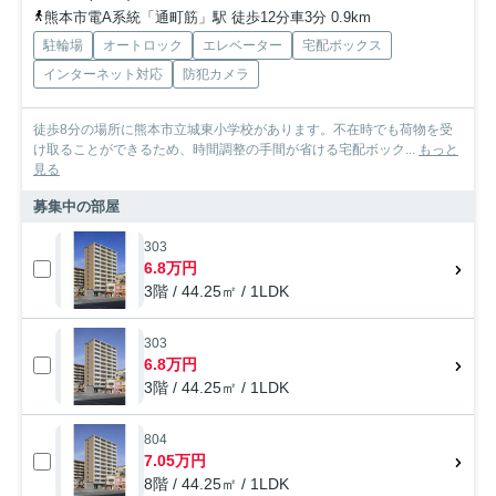
熊本市電A系統「通町筋」駅 徒歩12分車3分 0.9km
駐輪場
オートロック
エレベーター
宅配ボックス
インターネット対応
防犯カメラ
徒歩8分の場所に熊本市立城東小学校があります。不在時でも荷物を受
け取ることができるため、時間調整の手間が省ける宅配ボック...
もっと
見る
募集中の部屋
303
6.8万円
3階 / 44.25㎡ / 1LDK
303
6.8万円
3階 / 44.25㎡ / 1LDK
804
7.05万円
8階 / 44.25㎡ / 1LDK