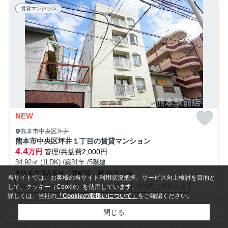
賃貸マンション
NEW
熊本市中央区坪井
熊本市中央区坪井１丁目の賃貸マンション
4.4
万円
管理/共益費2,000円
34.92㎡ (1LDK) /築31年 /5階建
熊本市電A系統「通町筋」駅 徒歩13分
当サイトでは、お客様の当サイト利用状況把握、サービス向上検討を目的と
駐輪場
CATV
インターネット対応
敷地内ごみ置き場
して、クッキー（Cookie）を使用しています。
詳しくは、当社の
「Cookieの取扱いについて」
をご確認ください。
公共下水
閉じる
検索条件を変更
まとめてお問い合わせ
収納はクロゼット・シューズボックスなど豊富なので、広々と空間を利