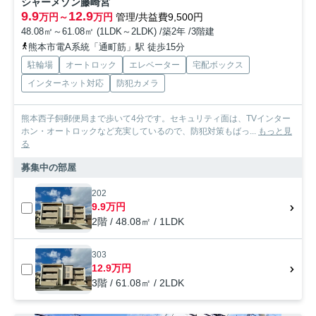
シャーメゾン藤崎宮
9.9
12.9
万円～
万円
管理/共益費9,500円
48.08㎡～61.08㎡ (1LDK～2LDK) /築2年 /3階建
熊本市電A系統「通町筋」駅 徒歩15分
駐輪場
オートロック
エレベーター
宅配ボックス
インターネット対応
防犯カメラ
熊本西子飼郵便局まで歩いて4分です。セキュリティ面は、TVインター
ホン・オートロックなど充実しているので、防犯対策もばっ...
もっと見
る
募集中の部屋
202
9.9万円
2階 / 48.08㎡ / 1LDK
303
12.9万円
3階 / 61.08㎡ / 2LDK