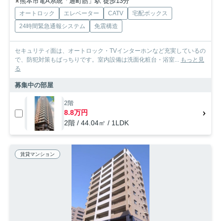
熊本市電A系統「通町筋」駅 徒歩13分
オートロック
エレベーター
CATV
宅配ボックス
24時間緊急通報システム
免震構造
セキュリティ面は、オートロック・TVインターホンなど充実しているの
で、防犯対策もばっちりです。室内設備は洗面化粧台・浴室...
もっと見
る
募集中の部屋
2階
8.8万円
2階 / 44.04㎡ / 1LDK
賃貸マンション