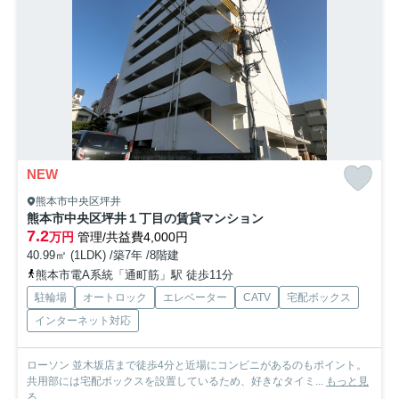
NEW
熊本市中央区坪井
熊本市中央区坪井１丁目の賃貸マンション
7.2
万円
管理/共益費4,000円
40.99㎡ (1LDK) /築7年 /8階建
熊本市電A系統「通町筋」駅 徒歩11分
駐輪場
オートロック
エレベーター
CATV
宅配ボックス
インターネット対応
ローソン 並木坂店まで徒歩4分と近場にコンビニがあるのもポイント。
共用部には宅配ボックスを設置しているため、好きなタイミ...
もっと見
る