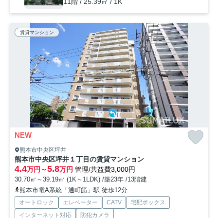
11階 / 25.39㎡ / 1K
賃貸マンション
NEW
熊本市中央区坪井
熊本市中央区坪井１丁目の賃貸マンション
4.4
5.8
万円～
万円
管理/共益費3,000円
30.70㎡～39.19㎡ (1K～1LDK) /築23年 /13階建
熊本市電A系統「通町筋」駅 徒歩12分
オートロック
エレベーター
CATV
宅配ボックス
インターネット対応
防犯カメラ