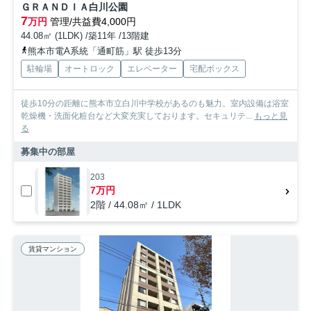
ＧＲＡＮＤＩＡ白川公園
7
万円
管理/共益費4,000円
44.08㎡ (1LDK) /築11年 /13階建
熊本市電A系統「通町筋」駅 徒歩13分
駐輪場
オートロック
エレベーター
宅配ボックス
徒歩10分の距離に熊本市立白川中学校があるのも魅力。室内設備は浴室
乾燥機・洗面化粧台など大変充実しております。セキュリテ...
もっと見
る
募集中の部屋
203
7万円
2階 / 44.08㎡ / 1LDK
賃貸マンション