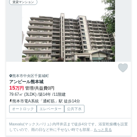
賃貸マンション
熊本市中央区千葉城町
アンピール熊本城
15
万円
管理/共益費0円
79.67㎡ (3LDK) /築14年 /11階建
熊本市電A系統「通町筋」駅 徒歩14分
オートロック
エレベーター
公共下水
Maxvalu(マックスバリュ) 内坪井店まで徒歩4分です。浴室乾燥機を設置
していので、雨の日など外に干せない時でも部屋...
もっと見る