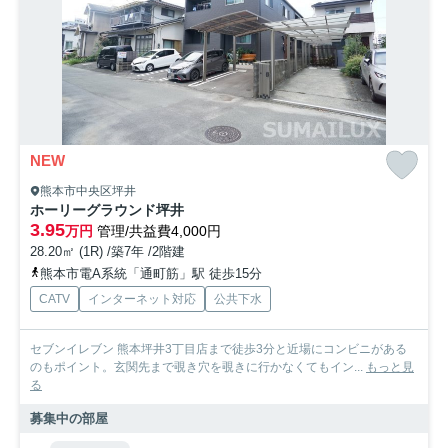
NEW
熊本市中央区坪井
ホーリーグラウンド坪井
3.95
万円
管理/共益費4,000円
28.20㎡ (1R) /築7年 /2階建
熊本市電A系統「通町筋」駅 徒歩15分
CATV
インターネット対応
公共下水
セブンイレブン 熊本坪井3丁目店まで徒歩3分と近場にコンビニがある
のもポイント。玄関先まで覗き穴を覗きに行かなくてもイン...
もっと見
る
募集中の部屋