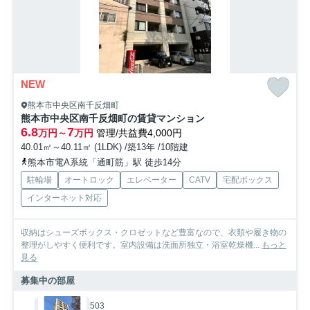
NEW
熊本市中央区南千反畑町
熊本市中央区南千反畑町の賃貸マンション
6.8
7
万円～
万円
管理/共益費4,000円
40.01㎡～40.11㎡ (1LDK) /築13年 /10階建
熊本市電A系統「通町筋」駅 徒歩14分
駐輪場
オートロック
エレベーター
CATV
宅配ボックス
インターネット対応
収納はシューズボックス・クロゼットなど豊富なので、衣類や履き物の
整理がしやすく便利です。室内設備は洗面所独立・浴室乾燥機...
もっと
見る
募集中の部屋
503