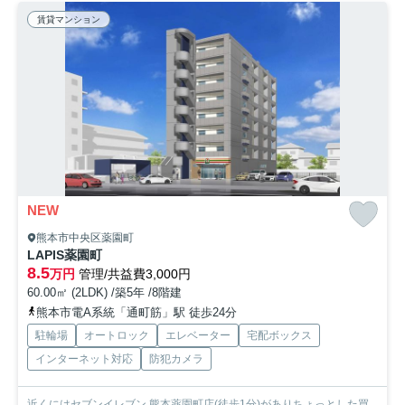
賃貸マンション
NEW
熊本市中央区薬園町
LAPIS薬園町
8.5
万円
管理/共益費3,000円
60.00㎡ (2LDK) /築5年 /8階建
熊本市電A系統「通町筋」駅 徒歩24分
駐輪場
オートロック
エレベーター
宅配ボックス
インターネット対応
防犯カメラ
近くにはセブンイレブン 熊本薬園町店(徒歩1分)がありちょっとした買