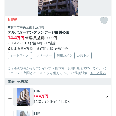
NEW
熊本市中央区南千反畑町
アルバガーデングランデージ白川公園
14.4
万円
管理/共益費5,000円
70.64㎡ (3LDK) /築14年 /12階建
熊本市電A系統「通町筋」駅 徒歩14分
オートロック
エレベーター
防犯カメラ
公共下水
こちらの物件からセブンイレブン 熊本南千反畑町店まで65mです。エン
トランス・玄関と2つのロックを備えているので防犯対策...
もっと見る
募集中の部屋
1102
14.4万円
11階 / 70.64㎡ / 3LDK
11階