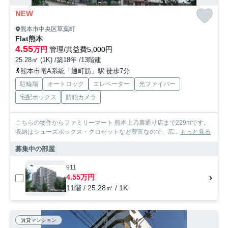
NEW
熊本市中央区草葉町
Flat熊本
4.55
万円
管理/共益費5,000円
25.28㎡ (1K) /築18年 /13階建
熊本市電A系統「通町筋」駅 徒歩7分
駐輪場
オートロック
エレベーター
光ファイバー
宅配ボックス
防犯カメラ
こちらの物件からファミリーマート 熊本上乃裏通り店まで229mです。
収納はシューズボックス・クロゼットなど豊富なので、広...
もっと見る
募集中の部屋
911
4.55万円
11階 / 25.28㎡ / 1K
賃貸マンション