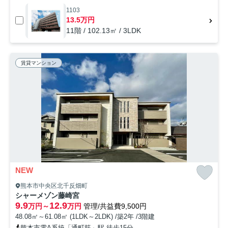
1103
13.5万円
11階 / 102.13㎡ / 3LDK
賃貸マンション
NEW
熊本市中央区北千反畑町
シャーメゾン藤崎宮
9.9
12.9
万円～
万円
管理/共益費9,500円
48.08㎡～61.08㎡ (1LDK～2LDK) /築2年 /3階建
熊本市電A系統「通町筋」駅 徒歩15分