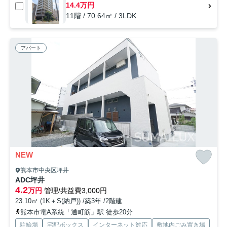
14.4万円
11階 / 70.64㎡ / 3LDK
アパート
NEW
熊本市中央区坪井
ADC坪井
4.2
万円
管理/共益費3,000円
23.10㎡ (1K＋S(納戸)) /築3年 /2階建
熊本市電A系統「通町筋」駅 徒歩20分
駐輪場
宅配ボックス
インターネット対応
敷地内ごみ置き場