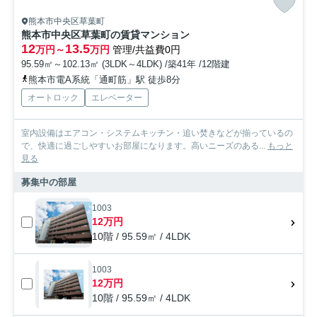
熊本市中央区草葉町
熊本市中央区草葉町の賃貸マンション
12
13.5
万円～
万円
管理/共益費0円
95.59㎡～102.13㎡ (3LDK～4LDK) /築41年 /12階建
熊本市電A系統「通町筋」駅 徒歩8分
オートロック
エレベーター
室内設備はエアコン・システムキッチン・追い焚きなどが揃っているの
で、快適に過ごしやすいお部屋になります。高いニーズのある...
もっと
見る
募集中の部屋
1003
12万円
10階 / 95.59㎡ / 4LDK
1003
12万円
10階 / 95.59㎡ / 4LDK