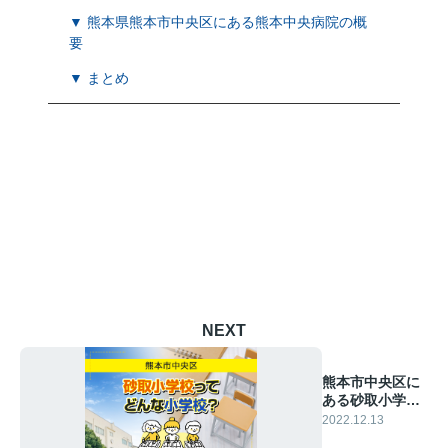
▼ 熊本県熊本市中央区にある熊本中央病院の概
要
▼ まとめ
NEXT
熊本市中央区に
ある砂取小学校
ってどんな小学
2022.12.13
校？