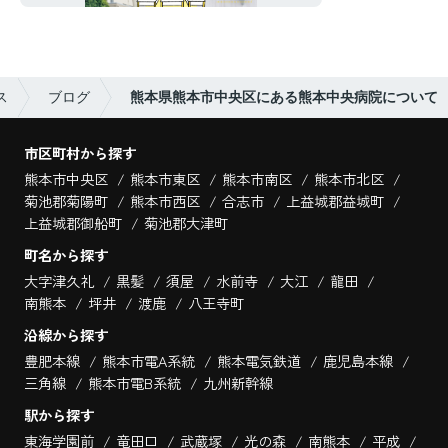
ス
ブログ
熊本県熊本市中央区にある熊本中央病院について
市区町村から探す
熊本市中央区
熊本市東区
熊本市南区
熊本市北区
菊池郡菊陽町
熊本市西区
合志市
上益城郡益城町
上益城郡御船町
菊池郡大津町
町名から探す
大字津久礼
黒髪
須屋
水前寺
大江
龍田
南熊本
坪井
渡鹿
八王寺町
沿線から探す
豊肥本線
熊本市電A系統
熊本電気鉄道
鹿児島本線
三角線
熊本市電B系統
九州新幹線
駅から探す
東海学園前
竜田口
武蔵塚
光の森
南熊本
平成