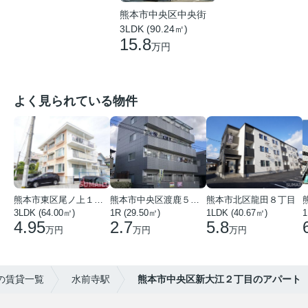
熊本市中央区中央街
3LDK (90.24㎡)
15.8
万円
よく見られている物件
熊本市東区尾ノ上１丁目
熊本市中央区渡鹿５丁目
熊本市北区龍田８丁目
3LDK (64.00㎡)
1R (29.50㎡)
1LDK (40.67㎡)
1
4.95
2.7
5.8
万円
万円
万円
の賃貸一覧
水前寺駅
熊本市中央区新大江２丁目のアパート