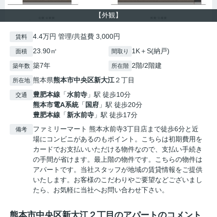
【外観】
4.4万円 管理/共益費 3,000円
賃料
23.90㎡
1K＋S(納戸)
面積
間取り
築7年
2階/2階建
築年数
所在階
熊本県
熊本市中央区
新大江
２丁目
所在地
豊肥本線
「
水前寺
」駅 徒歩10分
交通
熊本市電A系統
「
国府
」駅 徒歩20分
豊肥本線
「
新水前寺
」駅 徒歩17分
ファミリーマート 熊本水前寺3丁目店まで徒歩6分と近
備考
場にコンビニがあるのもポイント。こちらは初期費用を
カードでお支払いいただける物件なので、支払い手続き
の手間が省けます。最上階の物件です。こちらの物件は
アパートです。当社スタッフが地域の賃貸情報をご提供
いたします。お客様のこだわりやご要望などございまし
たら、お気軽に当社へお問い合わせ下さい。
熊本市中央区新大江２丁目のアパートのコメント