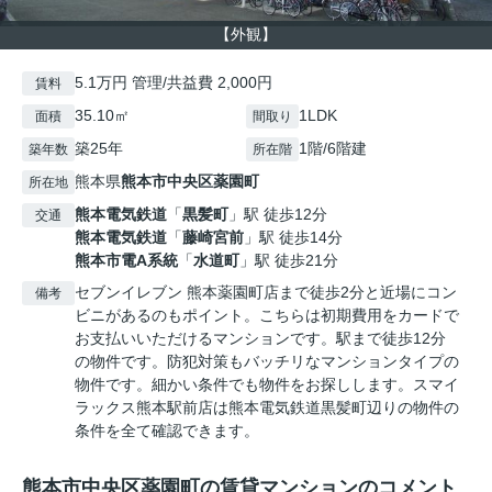
【外観】
5.1万円 管理/共益費 2,000円
賃料
35.10㎡
1LDK
面積
間取り
築25年
1階/6階建
築年数
所在階
熊本県
熊本市中央区
薬園町
所在地
熊本電気鉄道
「
黒髪町
」駅 徒歩12分
交通
熊本電気鉄道
「
藤崎宮前
」駅 徒歩14分
熊本市電A系統
「
水道町
」駅 徒歩21分
セブンイレブン 熊本薬園町店まで徒歩2分と近場にコン
備考
ビニがあるのもポイント。こちらは初期費用をカードで
お支払いいただけるマンションです。駅まで徒歩12分
の物件です。防犯対策もバッチリなマンションタイプの
物件です。細かい条件でも物件をお探しします。スマイ
ラックス熊本駅前店は熊本電気鉄道黒髪町辺りの物件の
条件を全て確認できます。
熊本市中央区薬園町の賃貸マンションのコメント