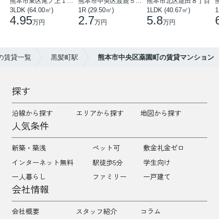
熊本市東区尾ノ上１丁目
熊本市中央区渡鹿５丁目
熊本市北区龍田８丁目
3LDK (64.00㎡)
1R (29.50㎡)
1LDK (40.67㎡)
1
4.95
2.7
5.8
万円
万円
万円
の賃貸一覧
黒髪町駅
熊本市中央区薬園町の賃貸マンション
探す
沿線から探す
エリアから探す
地図から探す
人気条件
新築・築浅
ペット可
敷金礼金ゼロ
インターネット無料
駅徒歩5分
学生向け
一人暮らし
ファミリー
一戸建て
会社情報
会社概要
スタッフ紹介
コラム