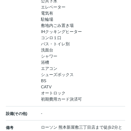
公共下水
エレベーター
電気有
駐輪場
敷地内ごみ置き場
IHクッキングヒーター
コンロ１口
バス・トイレ別
洗面台
シャワー
浴槽
エアコン
シューズボックス
BS
CATV
オートロック
初期費用カード決済可
-
設備(その他)
ローソン 熊本新屋敷三丁目店まで徒歩2分と
備考