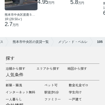
4.95
5.8
万円
万円
1
熊本市中央区渡鹿５丁目
1R (29.50㎡)
2.7
万円
ス
熊本市中央区の賃貸一覧
メゾン・ド・ペルレ
105
探す
沿線から探す
エリアから探す
地図から探す
人気条件
新築・築浅
ペット可
敷金礼金ゼロ
インターネット無料
駅徒歩5分
学生向け
一人暮らし
ファミリー
一戸建て