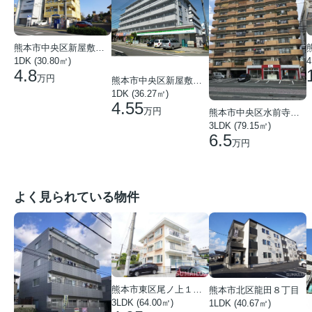
熊本市中央区新屋敷３丁目
1DK (30.80㎡)
4
4.8
万円
熊本市中央区新屋敷２丁目
1DK (36.27㎡)
4.55
万円
熊本市中央区水前寺１丁目
3LDK (79.15㎡)
6.5
万円
よく見られている物件
熊本市東区尾ノ上１丁目
熊本市北区龍田８丁目
3LDK (64.00㎡)
1LDK (40.67㎡)