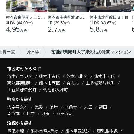
熊本市東区尾ノ上１丁目
熊本市中央区渡鹿５丁目
熊本市北区龍田８丁目
3LDK (64.00㎡)
1R (29.50㎡)
1LDK (40.67㎡)
1
4.95
2.7
5.8
万円
万円
万円
賃貸一覧
原水駅
菊池郡菊陽町大字津久礼の賃貸マンション
市区町村から探す
熊本市中央区
熊本市東区
熊本市北区
熊本市南区
菊池郡菊陽町
熊本市西区
合志市
上益城郡益城町
上益城郡御船町
菊池郡大津町
町名から探す
大字津久礼
黒髪
須屋
水前寺
大江
龍田
南熊本
坪井
渡鹿
八王寺町
沿線から探す
豊肥本線
熊本市電A系統
熊本電気鉄道
鹿児島本線