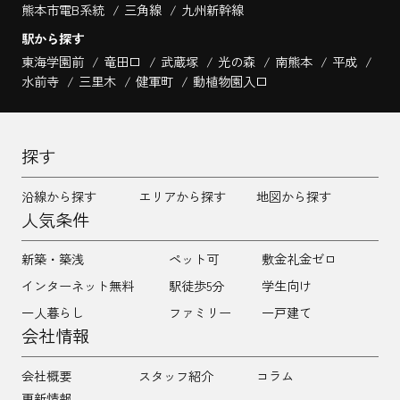
熊本市電B系統
三角線
九州新幹線
駅から探す
東海学園前
竜田口
武蔵塚
光の森
南熊本
平成
水前寺
三里木
健軍町
動植物園入口
探す
沿線から探す
エリアから探す
地図から探す
人気条件
新築・築浅
ペット可
敷金礼金ゼロ
インターネット無料
駅徒歩5分
学生向け
一人暮らし
ファミリー
一戸建て
会社情報
会社概要
スタッフ紹介
コラム
更新情報