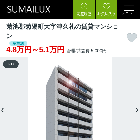
メニュー
閲覧履歴
お気に入り
菊池郡菊陽町大字津久礼の賃貸マンショ
ン
空室10
4.8万円～5.1万円
管理/共益費 5,000円
1
/
17