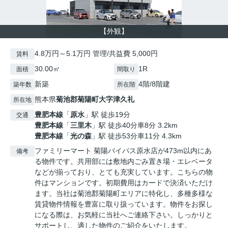
【外観】
4.8万円～5.1万円 管理/共益費 5,000円
賃料
30.00㎡
1R
面積
間取り
新築
4階/8階建
築年数
所在階
熊本県
菊池郡菊陽町
大字津久礼
所在地
豊肥本線
「
原水
」駅 徒歩19分
交通
豊肥本線
「
三里木
」駅 徒歩40分車8分 3.2km
豊肥本線
「
光の森
」駅 徒歩53分車11分 4.3km
ファミリーマート 菊陽バイパス原水店が473m以内にあ
備考
る物件です。共用部には敷地内ごみ置き場・エレベータ
などが揃っており、とても充実しています。こちらの物
件はマンションです。初期費用はカードで決済いただけ
ます。当社は菊池郡菊陽町エリアに特化し、多種多様な
賃貸物件情報を豊富に取り扱っています。物件をお探し
になる際は、お気軽に当社へご連絡下さい。しっかりと
サポートし、適した物件のご紹介をいたします。