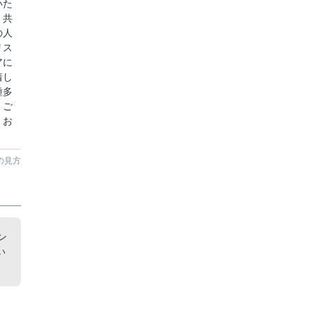
いた
。共
の人
リス
アに
着し
種多
。ご
、お
の見方
ン
い