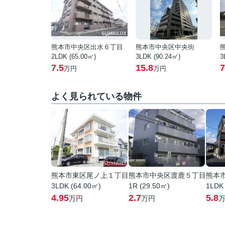
熊本市中央区出水６丁目
熊本市中央区中央街
2LDK (65.00㎡)
3LDK (90.24㎡)
3
7.5
15.8
7
万円
万円
よく見られている物件
熊本市東区尾ノ上１丁目
熊本市中央区渡鹿５丁目
熊本
3LDK (64.00㎡)
1R (29.50㎡)
1LDK
4.95
2.7
5.8
万円
万円