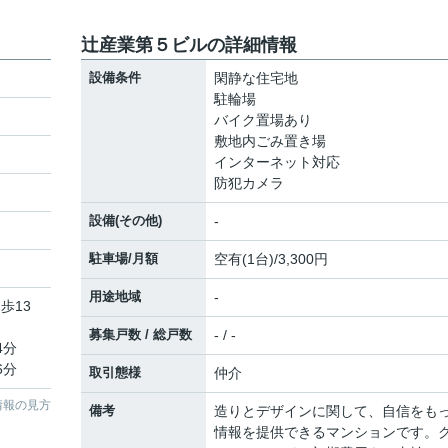
辻産業第５ビルの詳細情報
設備条件
閑静な住宅地
駐輪場
バイク置場あり
敷地内ごみ置き場
インターネット対応
防犯カメラ
設備(その他)
-
駐車場/月額
空有(1台)/3,300円
用途地域
-
歩13
募集戸数 / 総戸数
- / -
4分
6分
取引態様
仲介
情報の見方
備考
造りとデザインに関して、自信をも
情報を提供できるマンションです。