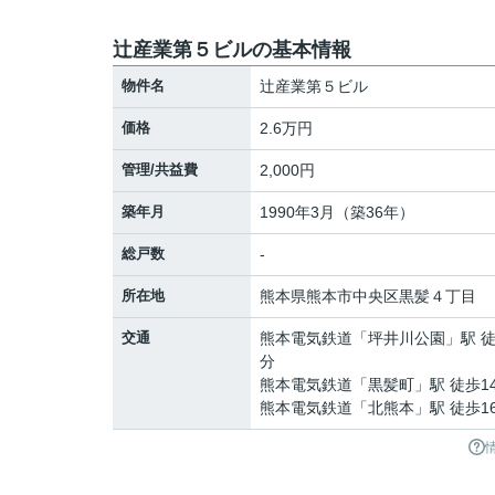
辻産業第５ビルの基本情報
物件名
辻産業第５ビル
価格
2.6万円
管理/共益費
2,000円
築年月
1990年3月（築36年）
総戸数
-
所在地
熊本県
熊本市中央区
黒髪
４丁目
交通
熊本電気鉄道
「
坪井川公園
」駅 徒
分
熊本電気鉄道
「
黒髪町
」駅 徒歩1
熊本電気鉄道
「
北熊本
」駅 徒歩1