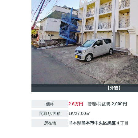
【外観】
2.6万円
管理/共益費
2,000円
価格
1K/27.00㎡
間取り/面積
熊本県
熊本市中央区
黒髪
４丁目
所在地