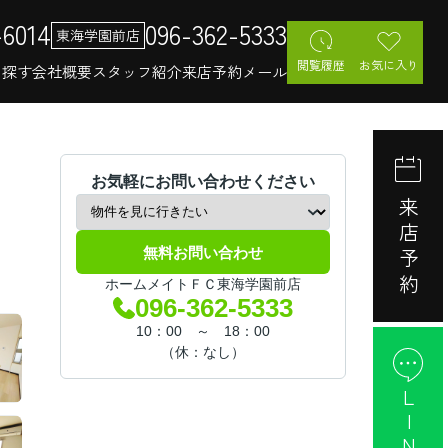
-6014
096-362-5333
東海学園前店
閲覧履歴
お気に入り
を探す
会社概要
スタッフ紹介
来店予約
メール
お気軽にお問い合わせください
来店予約
無料お問い合わせ
ホームメイトＦＣ東海学園前店
096-362-5333
10：00 ～ 18：00
（休：なし）
LINE