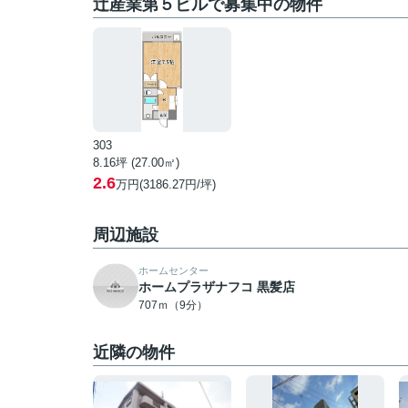
辻産業第５ビルで募集中の物件
303
8.16坪 (27.00㎡)
2.6
万円(3186.27円/坪)
周辺施設
ホームセンター
ホームプラザナフコ 黒髪店
707ｍ（9分）
近隣の物件