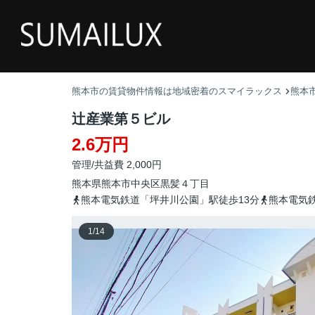
熊本市の賃貸物件情報は地域密着のスマイラックス
熊本
辻産業第５ビル
2.6万円
管理/共益費 2,000円
熊本県
熊本市中央区
黒髪
４丁目
熊本電気鉄道「坪井川公園」駅徒歩13分
熊本電気
1
/
14