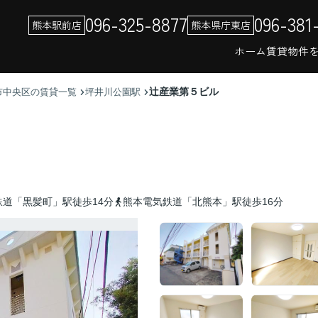
096-325-8877
096-381
熊本駅前店
熊本県庁東店
ホーム
賃貸物件
辻産業第５ビル
市中央区の賃貸一覧
坪井川公園駅
鉄道「黒髪町」駅徒歩14分
熊本電気鉄道「北熊本」駅徒歩16分