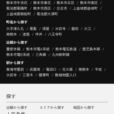
熊本市中央区
熊本市東区
熊本市北区
熊本市南区
菊池郡菊陽町
熊本市西区
合志市
上益城郡益城町
上益城郡御船町
菊池郡大津町
町名から探す
大字津久礼
黒髪
須屋
水前寺
龍田
大江
南熊本
渡鹿
坪井
八王寺町
沿線から探す
豊肥本線
熊本市電A系統
熊本電気鉄道
鹿児島本線
熊本市電B系統
三角線
九州新幹線
駅から探す
東海学園前
武蔵塚
竜田口
光の森
南熊本
平成
水前寺
三里木
健軍町
動植物園入口
探す
沿線から探す
エリアから探す
地図から探す