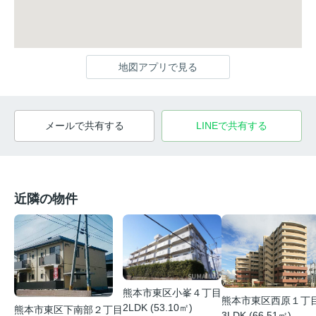
地図アプリで見る
メールで共有する
LINEで共有する
近隣の物件
熊本市東区小峯４丁目
熊本市東区西原１丁
2LDK (53.10㎡)
熊本市東区下南部２丁目
3LDK (66.51㎡)