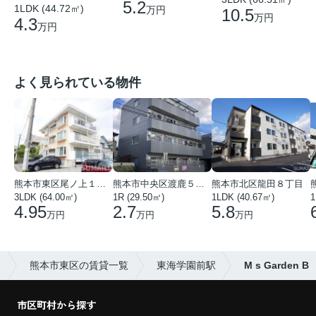
5.2
1LDK (44.72㎡)
万円
10.5
万円
4.3
万円
よく見られている物件
熊本市東区尾ノ上１丁目
熊本市中央区渡鹿５丁目
熊本市北区龍田８丁目
3LDK (64.00㎡)
1R (29.50㎡)
1LDK (40.67㎡)
1
4.95
2.7
5.8
万円
万円
万円
ス
熊本市東区の賃貸一覧
東海学園前駅
M s Garden B
市区町村から探す