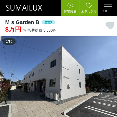
メニュー
閲覧履歴
お気に入り
M s Garden B
空室1
8万円
管理/共益費 3,500円
1
/
15