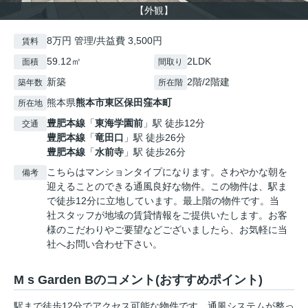
【外観】
8万円 管理/共益費 3,500円
賃料
59.12㎡
2LDK
面積
間取り
新築
2階/2階建
築年数
所在階
熊本県
熊本市東区
保田窪本町
所在地
豊肥本線
「
東海学園前
」駅 徒歩12分
交通
豊肥本線
「
竜田口
」駅 徒歩26分
豊肥本線
「
水前寺
」駅 徒歩26分
こちらはマンションタイプになります。さわやかな朝を
備考
迎えることのできる通風良好な物件。この物件は、駅ま
で徒歩12分に立地しています。最上階の物件です。当
社スタッフが地域の賃貸情報をご提供いたします。お客
様のこだわりやご要望などございましたら、お気軽に当
社へお問い合わせ下さい。
M s Garden Bのコメント(おすすめポイント)
駅まで徒歩12分でアクセス可能な物件です。通風システムが整っ