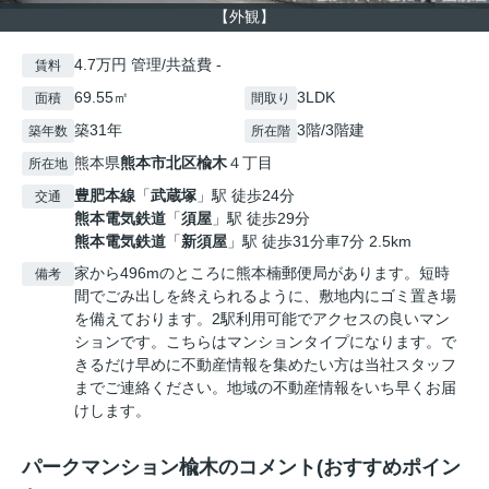
【外観】
4.7万円 管理/共益費 -
賃料
69.55㎡
3LDK
面積
間取り
築31年
3階/3階建
築年数
所在階
熊本県
熊本市北区
楡木
４丁目
所在地
豊肥本線
「
武蔵塚
」駅 徒歩24分
交通
熊本電気鉄道
「
須屋
」駅 徒歩29分
熊本電気鉄道
「
新須屋
」駅 徒歩31分車7分 2.5km
家から496mのところに熊本楠郵便局があります。短時
備考
間でごみ出しを終えられるように、敷地内にゴミ置き場
を備えております。2駅利用可能でアクセスの良いマン
ションです。こちらはマンションタイプになります。で
きるだけ早めに不動産情報を集めたい方は当社スタッフ
までご連絡ください。地域の不動産情報をいち早くお届
けします。
パークマンション楡木のコメント(おすすめポイン