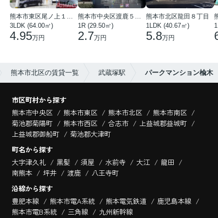
熊本市東区尾ノ上１丁目
熊本市中央区渡鹿５丁目
熊本市北区龍田８丁目
3LDK (64.00㎡)
1R (29.50㎡)
1LDK (40.67㎡)
1
4.95
2.7
5.8
万円
万円
万円
熊本市北区の賃貸一覧
武蔵塚駅
パークマンション楡木
市区町村から探す
熊本市中央区
熊本市東区
熊本市北区
熊本市南区
菊池郡菊陽町
熊本市西区
合志市
上益城郡益城町
上益城郡御船町
菊池郡大津町
町名から探す
大字津久礼
黒髪
須屋
水前寺
大江
龍田
南熊本
坪井
渡鹿
八王寺町
沿線から探す
豊肥本線
熊本市電A系統
熊本電気鉄道
鹿児島本線
熊本市電B系統
三角線
九州新幹線