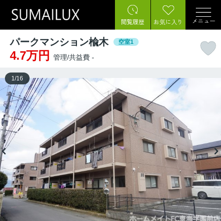
メニュー
閲覧履歴
お気に入り
パークマンション楡木
空室1
4.7万円
管理/共益費 -
1
/
16