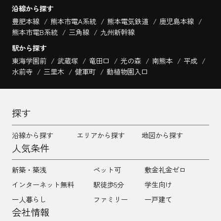
沿線から探す
豊肥本線
熊本市電A系統
熊本電気鉄道
鹿児島本線
熊本市電B系統
三角線
九州新幹線
駅から探す
東海学園前
武蔵塚
竜田口
光の森
南熊本
平成
水前寺
三里木
健軍町
動植物園入口
探す
沿線から探す
エリアから探す
地図から探す
人気条件
新築・築浅
ペット可
敷金礼金ゼロ
インターネット無料
駅徒歩5分
学生向け
一人暮らし
ファミリー
一戸建て
会社情報