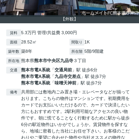
【外観】
5.3万円 管理/共益費 3,000円
賃料
28.52㎡
1K
面積
間取り
築8年
5階/9階建
築年数
所在階
熊本県
熊本市中央区
九品寺
３丁目
所在地
熊本市電A系統
「
交通局前
」駅 徒歩6分
交通
熊本市電A系統
「
九品寺交差点
」駅 徒歩7分
熊本市電A系統
「
味噌天神前
」駅 徒歩7分
共用部には敷地内ごみ置き場・エレベータなどが揃って
備考
おります。こちらの物件はマンションです。初期費用を
カードでお支払いいただけるので、カードで決済したい
方にもおすすめです。2駅利用可能なアクセスの良い物
件です。朝に慌てることなく行動するために駅から徒歩
6分の駅近物件はいかがでしょうか。賃貸物件を探すな
ら、地域に密着した当社にお任せ下さい。お客様のこだ
わりやご要望に合わせた物件や当社オススメの物件な