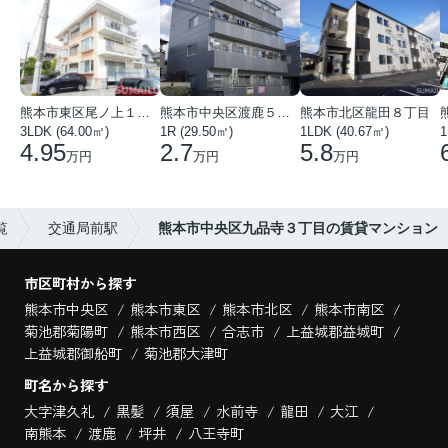
熊本市東区尾ノ上１丁目
熊本市中央区渡鹿５丁目
熊本市北区龍田８丁目
3LDK (64.00㎡)
1R (29.50㎡)
1LDK (40.67㎡)
1
4.95
2.7
5.8
万円
万円
万円
覧
交通局前駅
熊本市中央区九品寺３丁目の賃貸マンション
市区町村から探す
熊本市中央区
熊本市東区
熊本市北区
熊本市南区
菊池郡菊陽町
熊本市西区
合志市
上益城郡益城町
上益城郡御船町
菊池郡大津町
町名から探す
大字津久礼
黒髪
須屋
水前寺
龍田
大江
南熊本
渡鹿
坪井
八王寺町