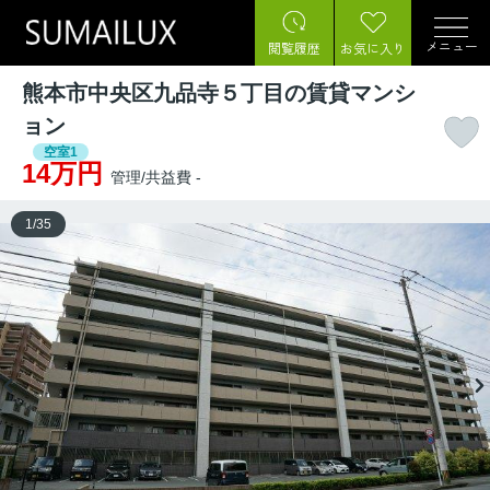
メニュー
閲覧履歴
お気に入り
熊本市中央区九品寺５丁目の賃貸マンシ
ョン
空室1
14万円
管理/共益費 -
1
/
35