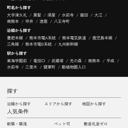
町名から探す
大字津久礼
黒髪
須屋
水前寺
龍田
大江
南熊本
坪井
渡鹿
八王寺町
沿線から探す
豊肥本線
熊本市電A系統
熊本電気鉄道
鹿児島本線
三角線
熊本市電B系統
九州新幹線
駅から探す
東海学園前
竜田口
武蔵塚
光の森
南熊本
平成
水前寺
三里木
健軍町
動植物園入口
探す
沿線から探す
エリアから探す
地図から探す
人気条件
新築・築浅
ペット可
敷金礼金ゼロ