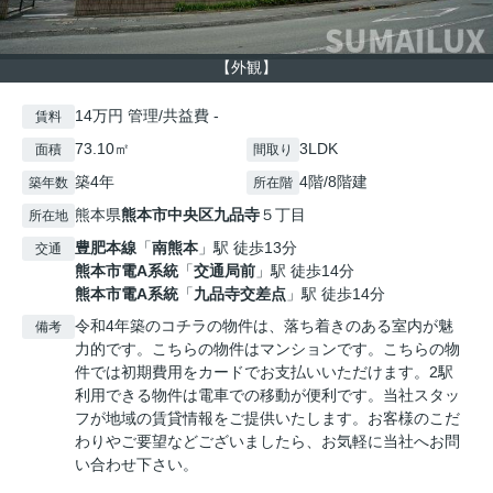
【外観】
14万円 管理/共益費 -
賃料
73.10㎡
3LDK
面積
間取り
築4年
4階/8階建
築年数
所在階
熊本県
熊本市中央区
九品寺
５丁目
所在地
豊肥本線
「
南熊本
」駅 徒歩13分
交通
熊本市電A系統
「
交通局前
」駅 徒歩14分
熊本市電A系統
「
九品寺交差点
」駅 徒歩14分
令和4年築のコチラの物件は、落ち着きのある室内が魅
備考
力的です。こちらの物件はマンションです。こちらの物
件では初期費用をカードでお支払いいただけます。2駅
利用できる物件は電車での移動が便利です。当社スタッ
フが地域の賃貸情報をご提供いたします。お客様のこだ
わりやご要望などございましたら、お気軽に当社へお問
い合わせ下さい。