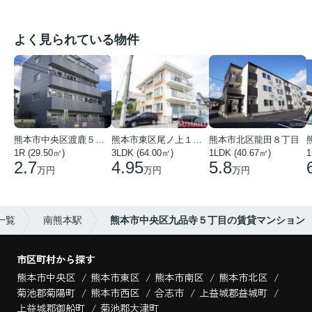
よく見られている物件
熊本市中央区渡鹿５丁目
熊本市東区尾ノ上１丁目
熊本市北区龍田８丁目
1R (29.50㎡)
3LDK (64.00㎡)
1LDK (40.67㎡)
1
2.7
4.95
5.8
万円
万円
万円
一覧
南熊本駅
熊本市中央区九品寺５丁目の賃貸マンション
市区町村から探す
熊本市中央区
熊本市東区
熊本市南区
熊本市北区
菊池郡菊陽町
熊本市西区
合志市
上益城郡益城町
上益城郡御船町
菊池郡大津町