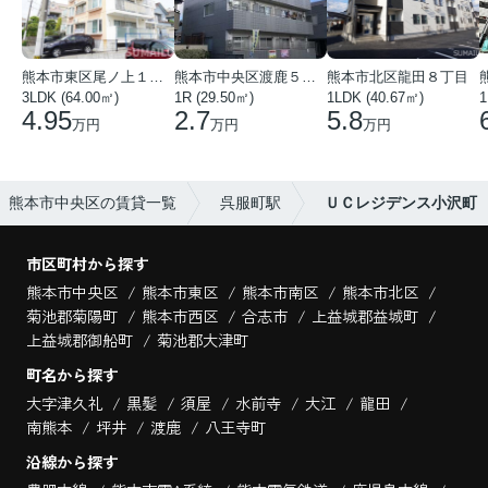
熊本市東区尾ノ上１丁目
熊本市中央区渡鹿５丁目
熊本市北区龍田８丁目
3LDK (64.00㎡)
1R (29.50㎡)
1LDK (40.67㎡)
1
4.95
2.7
5.8
万円
万円
万円
熊本市中央区の賃貸一覧
呉服町駅
ＵＣレジデンス小沢町
市区町村から探す
熊本市中央区
熊本市東区
熊本市南区
熊本市北区
菊池郡菊陽町
熊本市西区
合志市
上益城郡益城町
上益城郡御船町
菊池郡大津町
町名から探す
大字津久礼
黒髪
須屋
水前寺
大江
龍田
南熊本
坪井
渡鹿
八王寺町
沿線から探す