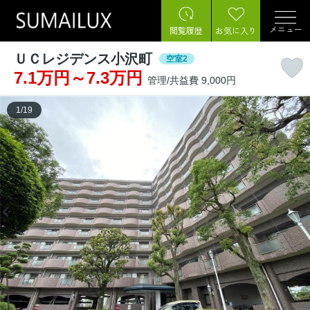
メニュー
閲覧履歴
お気に入り
ＵＣレジデンス小沢町
空室2
7.1万円～7.3万円
管理/共益費 9,000円
1
/
19