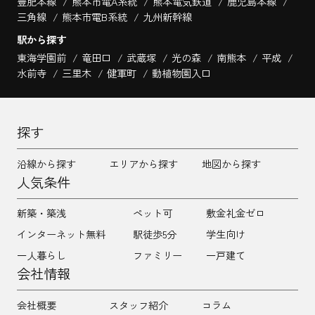
豊肥本線
熊本市電A系統
熊本電気鉄道
鹿児島本線
三角線
熊本市電B系統
九州新幹線
駅から探す
東海学園前
竜田口
武蔵塚
光の森
南熊本
平成
水前寺
三里木
健軍町
動植物園入口
探す
沿線から探す
エリアから探す
地図から探す
人気条件
新築・築浅
ペット可
敷金礼金ゼロ
インターネット無料
駅徒歩5分
学生向け
一人暮らし
ファミリー
一戸建て
会社情報
会社概要
スタッフ紹介
コラム