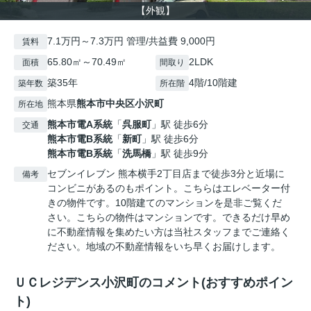
【外観】
7.1万円～7.3万円 管理/共益費 9,000円
賃料
65.80㎡～70.49㎡
2LDK
面積
間取り
築35年
4階/10階建
築年数
所在階
熊本県
熊本市中央区
小沢町
所在地
熊本市電A系統
「
呉服町
」駅 徒歩6分
交通
熊本市電B系統
「
新町
」駅 徒歩6分
熊本市電B系統
「
洗馬橋
」駅 徒歩9分
セブンイレブン 熊本横手2丁目店まで徒歩3分と近場に
備考
コンビニがあるのもポイント。こちらはエレベーター付
きの物件です。10階建てのマンションを是非ご覧くだ
さい。こちらの物件はマンションです。できるだけ早め
に不動産情報を集めたい方は当社スタッフまでご連絡く
ださい。地域の不動産情報をいち早くお届けします。
ＵＣレジデンス小沢町のコメント(おすすめポイン
ト)