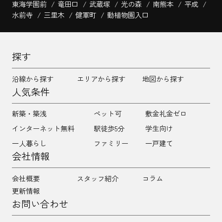
東海学園前
竜田口
武蔵塚
光の森
南熊本
平成
水前寺
三里木
健軍町
動植物園入口
探す
沿線から探す
エリアから探す
地図から探す
人気条件
新築・築浅
ペット可
敷金礼金ゼロ
インターネット無料
駅徒歩5分
学生向け
一人暮らし
ファミリー
一戸建て
会社情報
会社概要
スタッフ紹介
コラム
更新情報
お問い合わせ