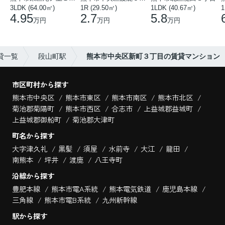
3LDK (64.00㎡)
1R (29.50㎡)
1LDK (40.67㎡)
1
4.95
2.7
5.8
万円
万円
万円
貸一覧
段山町駅
熊本市中央区新町３丁目の賃貸マンション
市区町村から探す
熊本市中央区
熊本市東区
熊本市南区
熊本市北区
菊池郡菊陽町
熊本市西区
合志市
上益城郡益城町
上益城郡御船町
菊池郡大津町
町名から探す
大字津久礼
黒髪
須屋
水前寺
大江
龍田
南熊本
坪井
渡鹿
八王寺町
沿線から探す
豊肥本線
熊本市電A系統
熊本電気鉄道
鹿児島本線
三角線
熊本市電B系統
九州新幹線
駅から探す