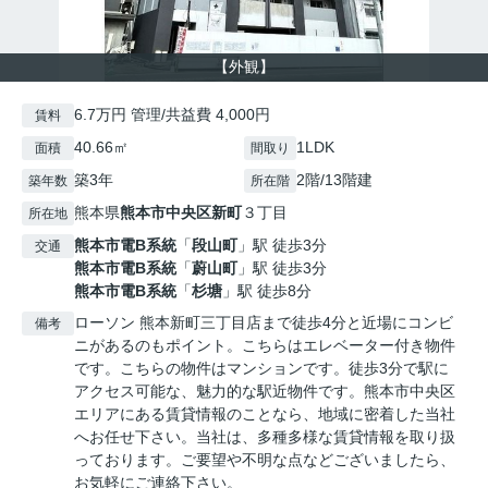
【外観】
6.7万円 管理/共益費 4,000円
賃料
40.66㎡
1LDK
面積
間取り
築3年
2階/13階建
築年数
所在階
熊本県
熊本市中央区
新町
３丁目
所在地
熊本市電B系統
「
段山町
」駅 徒歩3分
交通
熊本市電B系統
「
蔚山町
」駅 徒歩3分
熊本市電B系統
「
杉塘
」駅 徒歩8分
ローソン 熊本新町三丁目店まで徒歩4分と近場にコンビ
備考
ニがあるのもポイント。こちらはエレベーター付き物件
です。こちらの物件はマンションです。徒歩3分で駅に
アクセス可能な、魅力的な駅近物件です。熊本市中央区
エリアにある賃貸情報のことなら、地域に密着した当社
へお任せ下さい。当社は、多種多様な賃貸情報を取り扱
っております。ご要望や不明な点などございましたら、
お気軽にご連絡下さい。