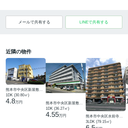
メールで共有する
LINEで共有する
近隣の物件
熊本市中央区新屋敷３丁目
1DK (30.80㎡)
4
4.8
万円
熊本市中央区新屋敷２丁目
1DK (36.27㎡)
4.55
万円
熊本市中央区水前寺１丁目
3LDK (79.15㎡)
6.5