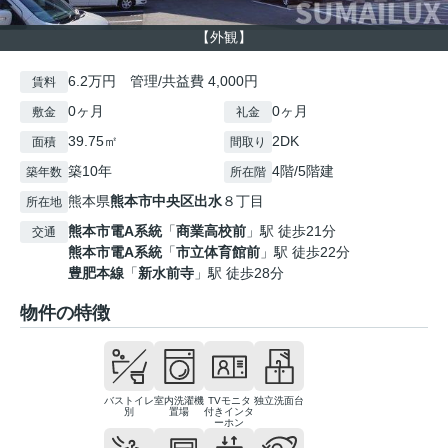
【外観】
6.2万円 管理/共益費 4,000円
賃料
0ヶ月
0ヶ月
敷金
礼金
39.75㎡
2DK
面積
間取り
築10年
4階/5階建
築年数
所在階
熊本県
熊本市中央区
出水
８丁目
所在地
熊本市電A系統
「
商業高校前
」駅 徒歩21分
交通
熊本市電A系統
「
市立体育館前
」駅 徒歩22分
豊肥本線
「
新水前寺
」駅 徒歩28分
物件の特徴
バストイレ
室内洗濯機
TVモニタ
独立洗面台
別
置場
付きインタ
ーホン