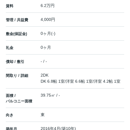
6.2万円
賃料
4,000円
管理 / 共益費
0ヶ月(-)
敷金(保証金)
0ヶ月
礼金
- / -
償却 / 敷引
2DK
間取り / 詳細
DK 6.8帖 1室
/
洋室 6.6帖 1室
/
洋室 4.2帖 1室
39.75㎡ / -
面積 /
バルコニー面積
東
向き
2016年4月(築10年)
築年月