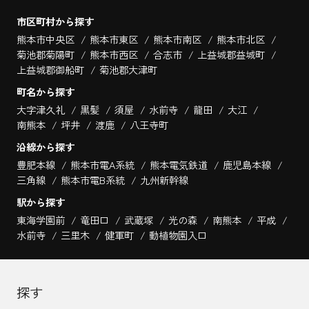
市区町村から探す
熊本市中央区
熊本市東区
熊本市南区
熊本市北区
菊池郡菊陽町
熊本市西区
合志市
上益城郡益城町
上益城郡御船町
菊池郡大津町
町名から探す
大字津久礼
黒髪
須屋
水前寺
龍田
大江
南熊本
坪井
渡鹿
八王寺町
沿線から探す
豊肥本線
熊本市電A系統
熊本電気鉄道
鹿児島本線
三角線
熊本市電B系統
九州新幹線
駅から探す
東海学園前
竜田口
武蔵塚
光の森
南熊本
平成
水前寺
三里木
健軍町
動植物園入口
探す