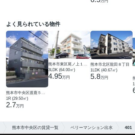
万円
よく見られている物件
熊本市東区尾ノ上１丁目
熊本市北区龍田８丁目
3LDK (64.00㎡)
1LDK (40.67㎡)
4.95
5.8
万円
万円
1
熊本市中央区渡鹿５丁目
1R (29.50㎡)
2.7
万円
熊本市中央区の賃貸一覧
ベリーマンション出水
401