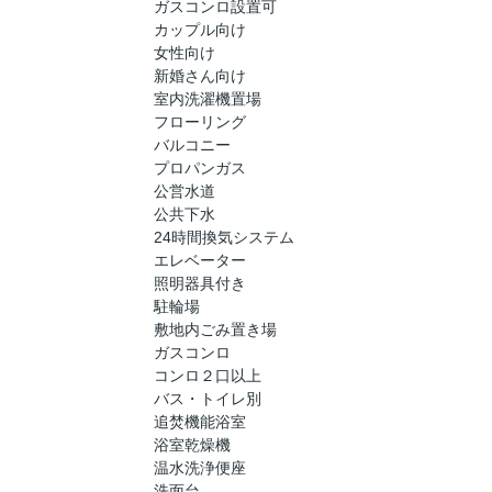
ガスコンロ設置可
カップル向け
女性向け
新婚さん向け
室内洗濯機置場
フローリング
バルコニー
プロパンガス
公営水道
公共下水
24時間換気システム
エレベーター
照明器具付き
駐輪場
敷地内ごみ置き場
ガスコンロ
コンロ２口以上
バス・トイレ別
追焚機能浴室
浴室乾燥機
温水洗浄便座
洗面台