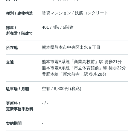
賃貸マンション / 鉄筋コンクリート
種別 / 建物構造
401 / 4階 / 5階建
部屋 /
所在階 / 階建て
熊本県
熊本市中央区
出水
８丁目
所在地
熊本市電A系統
「
商業高校前
」駅 徒歩21分
交通
熊本市電A系統
「
市立体育館前
」駅 徒歩22分
豊肥本線
「
新水前寺
」駅 徒歩28分
空有 / 8,800円 (税込)
駐車場 / 月額
- / -
更新料 /
更新事務手数料
-
契約期間