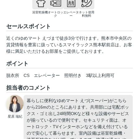
浴室乾燥機
オートロッ
エレベータ
ネット使用
ク
ー
料無料
セールスポイント
近くのゆめマート えづまで徒歩3分で行けます。熊本市中央区の
賃貸情報を豊富に扱っているスマイラックス熊本駅前店は、お客
様に満足いただけるお部屋をご提供しております。
ポイント
脱衣所
CS
エレベーター
照明付き
3駅以上利用可
担当者のコメント
暮らしに便利なゆめマート えづ(スーパー)がこちら
から216mのところにあります。共用部には宅配ボッ
クス・ゴミ出し24時間OKなど様々な設備やサービス
星原 瑞紀
が揃っているので便利です。セキュリティ面は、オ
ートロック・TVインターホンなどを備え付けている
ので安心して暮らせます。室内設備は浴室乾燥機・