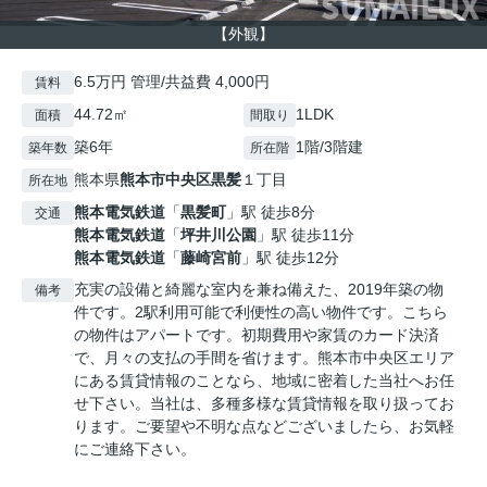
【外観】
6.5万円 管理/共益費 4,000円
賃料
44.72㎡
1LDK
面積
間取り
築6年
1階/3階建
築年数
所在階
熊本県
熊本市中央区
黒髪
１丁目
所在地
熊本電気鉄道
「
黒髪町
」駅 徒歩8分
交通
熊本電気鉄道
「
坪井川公園
」駅 徒歩11分
熊本電気鉄道
「
藤崎宮前
」駅 徒歩12分
充実の設備と綺麗な室内を兼ね備えた、2019年築の物
備考
件です。2駅利用可能で利便性の高い物件です。こちら
の物件はアパートです。初期費用や家賃のカード決済
で、月々の支払の手間を省けます。熊本市中央区エリア
にある賃貸情報のことなら、地域に密着した当社へお任
せ下さい。当社は、多種多様な賃貸情報を取り扱ってお
ります。ご要望や不明な点などございましたら、お気軽
にご連絡下さい。