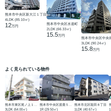
熊本市中央区新大江１丁目
4LDK (85.10㎡)
熊本市中央区水道町
12
万円
2LDK (66.33㎡)
15.5
万円
熊本市中央区中央
3LDK (90.24㎡)
15.8
万円
よく見られている物件
熊本市東区尾ノ上１丁目
熊本市中央区渡鹿５丁目
熊本市北区龍田８丁目
3LDK (64.00㎡)
1R (29.50㎡)
1LDK (40.67㎡)
1