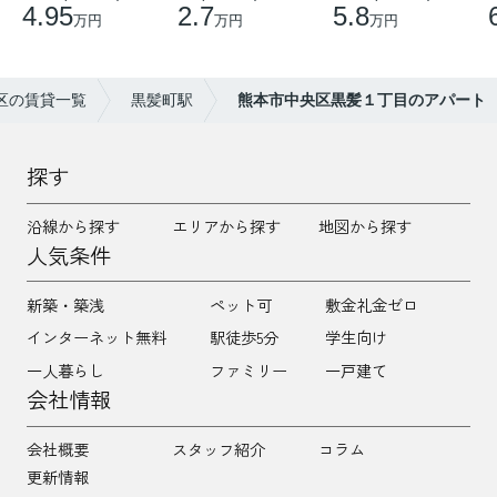
4.95
2.7
5.8
万円
万円
万円
区の賃貸一覧
黒髪町駅
熊本市中央区黒髪１丁目のアパート
探す
沿線から探す
エリアから探す
地図から探す
人気条件
新築・築浅
ペット可
敷金礼金ゼロ
インターネット無料
駅徒歩5分
学生向け
一人暮らし
ファミリー
一戸建て
会社情報
会社概要
スタッフ紹介
コラム
更新情報