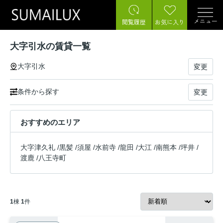
メニュー
閲覧履歴
お気に入り
大字引水の賃貸一覧
大字引水
変更
条件から探す
変更
おすすめのエリア
大字津久礼
/
黒髪
/
須屋
/
水前寺
/
龍田
/
大江
/
南熊本
/
坪井
/
渡鹿
/
八王寺町
1
棟
1
件