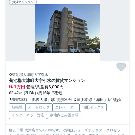
賃貸マンション
菊池郡大津町大字引水
菊池郡大津町大字引水の賃貸マンション
6.1
万円
管理/共益費6,000円
62.42㎡ (2LDK) /築16年 /6階建
豊肥本線「肥後大津」駅 徒歩20分
豊肥本線「瀬田」駅 徒歩50分車10分 4.0km
駐輪場
オートロック
エレベーター
宅配ボックス
インターネット対応
敷地内ごみ置き場
鮮ど市場 大津店まで498mです。収納はシューズボックス・クロゼッ