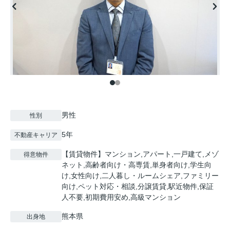
男性
性別
5年
不動産キャリア
【賃貸物件】マンション,アパート,一戸建て,メゾ
得意物件
ネット,高齢者向け・高専賃,単身者向け,学生向
け,女性向け,二人暮し・ルームシェア,ファミリー
向け,ペット対応・相談,分譲賃貸,駅近物件,保証
人不要,初期費用安め,高級マンション
熊本県
出身地