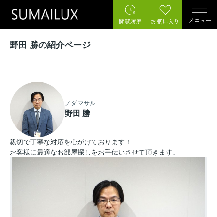
メニュー
閲覧履歴
お気に入り
野田 勝の紹介ページ
ノダ マサル
野田 勝
親切で丁寧な対応を心がけております！
お客様に最適なお部屋探しをお手伝いさせて頂きます。