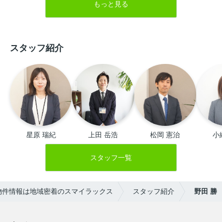
もっと見る
スタッフ紹介
星原 瑞紀
上田 岳浩
松岡 憲治
小
スタッフ一覧
物件情報は地域密着のスマイラックス
スタッフ紹介
野田 勝