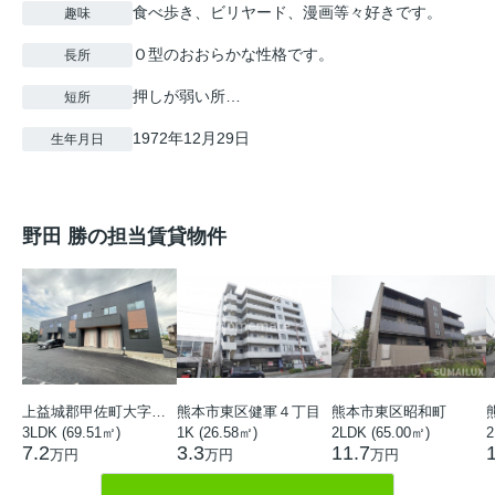
食べ歩き、ビリヤード、漫画等々好きです。
趣味
Ｏ型のおおらかな性格です。
長所
押しが弱い所…
短所
1972年12月29日
生年月日
野田 勝の担当賃貸物件
上益城郡甲佐町大字吉田
熊本市東区健軍４丁目
熊本市東区昭和町
3LDK (69.51㎡)
1K (26.58㎡)
2LDK (65.00㎡)
2
7.2
3.3
11.7
万円
万円
万円