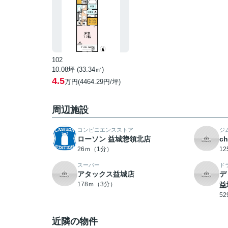
102
10.08坪 (33.34㎡)
4.5
万円(4464.29円/坪)
周辺施設
コンビニエンスストア
ジ
ローソン 益城惣領北店
c
26ｍ（1分）
1
スーパー
ド
アタックス益城店
デ
178ｍ（3分）
益
5
近隣の物件