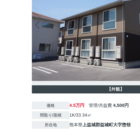
【外観】
4.5万円
管理/共益費
4,500円
価格
1K/33.34㎡
間取り/面積
熊本県
上益城郡益城町
大字惣領
所在地