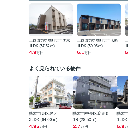
上益城郡益城町大字馬水
上益城郡益城町大字広崎
1LDK (37.52㎡)
1LDK (50.05㎡)
1
4.9
6.1
5
万円
万円
よく見られている物件
熊本市東区尾ノ上１丁目
熊本市中央区渡鹿５丁目
熊本
3LDK (64.00㎡)
1R (29.50㎡)
1LDK
4.95
2.7
5.8
万円
万円