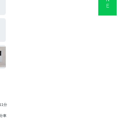
11分
8分車