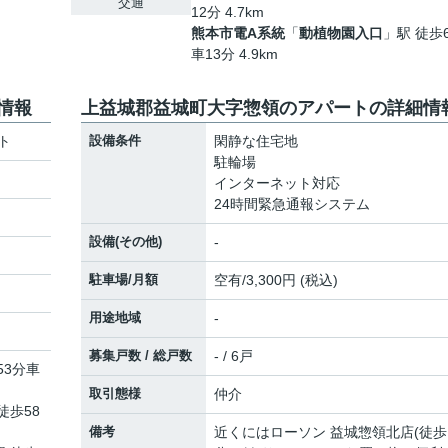
交通
12分 4.7km
熊本市電A系統
「
動植物園入口
」駅 徒歩
車13分 4.9km
情報
上益城郡益城町大字惣領のアパートの詳細情
ト
設備条件
閑静な住宅地
駐輪場
インターネット対応
24時間緊急通報システム
設備(その他)
-
駐車場/月額
空有/3,300円 (税込)
用途地域
-
募集戸数 / 総戸数
- / 6戸
53分車
取引態様
仲介
徒歩58
備考
近くにはローソン 益城惣領北店(徒歩