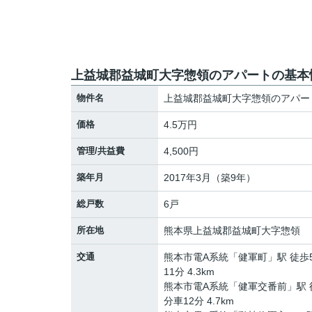
上益城郡益城町大字惣領のアパートの基本
物件名
上益城郡益城町大字惣領のアパー
価格
4.5万円
管理/共益費
4,500円
築年月
2017年3月（築9年）
総戸数
6戸
所在地
熊本県
上益城郡益城町
大字惣領
交通
熊本市電A系統
「
健軍町
」駅 徒歩
11分 4.3km
熊本市電A系統
「
健軍交番前
」駅 
分車12分 4.7km