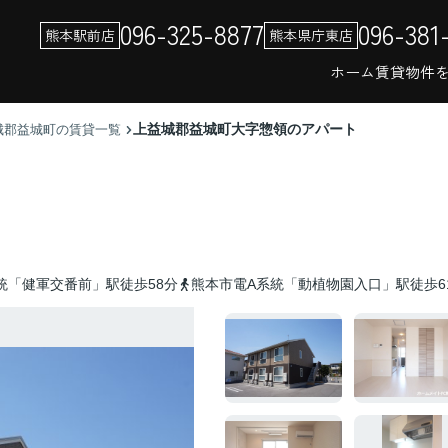
096-325-8877
096-381
熊本駅前店
熊本県庁東店
ホーム
賃貸物件
上益城郡益城町大字惣領のアパート
城郡益城町の賃貸一覧
統「健軍交番前」駅徒歩58分
熊本市電A系統「動植物園入口」駅徒歩6