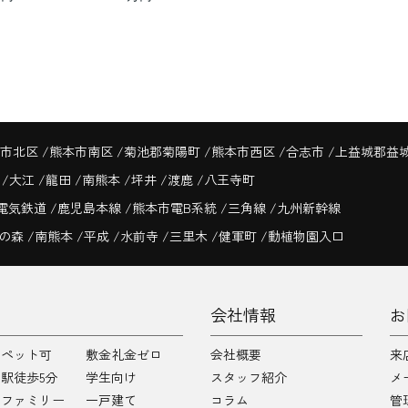
市北区
熊本市南区
菊池郡菊陽町
熊本市西区
合志市
上益城郡益
寺
大江
龍田
南熊本
坪井
渡鹿
八王寺町
電気鉄道
鹿児島本線
熊本市電B系統
三角線
九州新幹線
の森
南熊本
平成
水前寺
三里木
健軍町
動植物園入口
会社情報
お
ペット可
敷金礼金ゼロ
会社概要
来
駅徒歩5分
学生向け
スタッフ紹介
メ
ファミリー
一戸建て
コラム
管