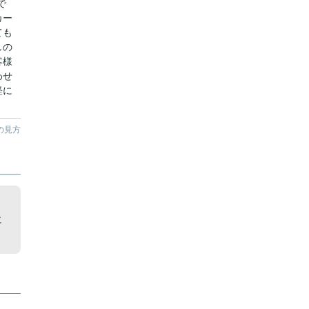
で
カー
ても
しの
客様
わせ
軽に
の見方
に