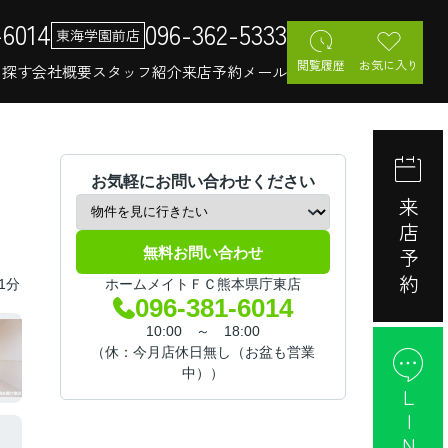
-6014
096-362-5333
東海学園前店
閲覧履歴
お気に入り
を探す
会社概要
スタッフ紹介
来店予約
メール
お気軽にお問い合わせください
来店予約
無料お問い合わせ
1分
ホームメイトＦＣ熊本県庁東店
096-381-6014
10:00 ～ 18:00
（休：今月店休日無し（お盆も営業
中））
LINE