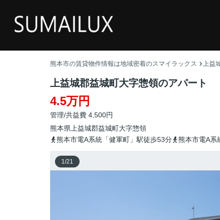
熊本市の賃貸物件情報は地域密着のスマイラックス
上益
上益城郡益城町大字惣領のアパート
4.5万円
管理/共益費 4,500円
熊本県
上益城郡益城町
大字惣領
熊本市電A系統「健軍町」駅徒歩53分
熊本市電A系
1
/
21