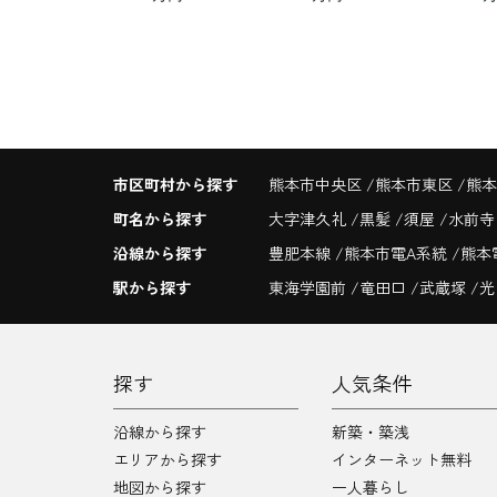
市区町村から探す
熊本市中央区
熊本市東区
熊本
町名から探す
大字津久礼
黒髪
須屋
水前
沿線から探す
豊肥本線
熊本市電A系統
熊本
駅から探す
東海学園前
竜田口
武蔵塚
光
探す
人気条件
沿線から探す
新築・築浅
エリアから探す
インターネット無料
地図から探す
一人暮らし