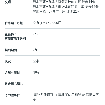
熊本市電A系統
「
商業高校前
」駅 徒歩14分
交通
熊本市電A系統
「
市立体育館前
」駅 徒歩14分
豊肥本線
「
水前寺
」駅 徒歩22分
空有(1台) / 6,600円
駐車場 / 月額
- / -
更新料 /
更新事務手数料
2年
契約期間
空家
現況
即時
入居可能日
-
敷金積み増し
事務所使用可 \\/ 事務所使用相談 \\/ 保証人不
その他条件
要