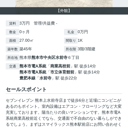
【外観】
3万円 管理/共益費 -
賃料
0ヶ月
0万円
敷金
礼金
27.00㎡
1K
面積
間取り
築45年
3階/3階建
築年数
所在階
熊本県
熊本市中央区
水前寺
６丁目
所在地
熊本市電A系統
「
商業高校前
」駅 徒歩14分
交通
熊本市電A系統
「
市立体育館前
」駅 徒歩14分
豊肥本線
「
水前寺
」駅 徒歩22分
セールスポイント
セブンイレブン 熊本上水前寺店まで徒歩6分と近場にコンビニが
あるのもポイント。室内設備はエアコン・フローリングなど大変
充実しております。陽当たりの良いマンションです。熊本市電A
系統商業高校前近くでなら、交通面で不自由のない暮らしができ
るでしょう。まずはスマイラックス熊本駅前店にお問い合わせく