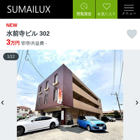
メニュー
閲覧履歴
お気に入り
NEW
水前寺ビル 302
3
万円
管理/共益費 -
1
/
12