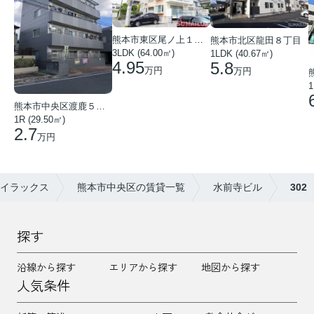
熊本市東区尾ノ上１丁目
熊本市北区龍田８丁目
3LDK (64.00㎡)
1LDK (40.67㎡)
4.95
5.8
万円
万円
1
熊本市中央区渡鹿５丁目
1R (29.50㎡)
2.7
万円
イラックス
熊本市中央区の賃貸一覧
水前寺ビル
302
探す
沿線から探す
エリアから探す
地図から探す
人気条件