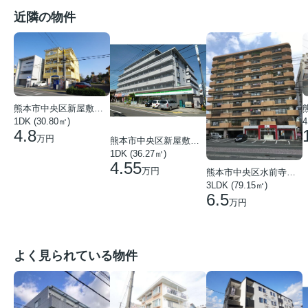
近隣の物件
熊本市中央区新屋敷３丁目
1DK (30.80㎡)
4
4.8
万円
熊本市中央区新屋敷２丁目
1DK (36.27㎡)
4.55
万円
熊本市中央区水前寺１丁目
3LDK (79.15㎡)
6.5
万円
よく見られている物件