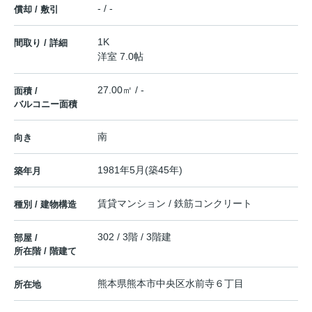
- / -
償却 / 敷引
1K
間取り / 詳細
洋室 7.0帖
27.00㎡ / -
面積 /
バルコニー面積
南
向き
1981年5月(築45年)
築年月
賃貸マンション / 鉄筋コンクリート
種別 / 建物構造
302 / 3階 / 3階建
部屋 /
所在階 / 階建て
熊本県
熊本市中央区
水前寺
６丁目
所在地