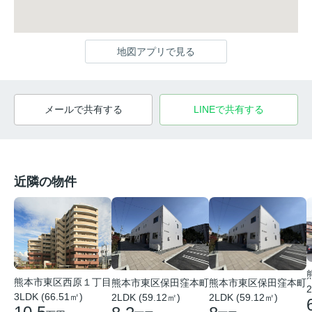
地図アプリで見る
メールで共有する
LINEで共有する
近隣の物件
熊本市東区西原１丁目
熊本市東区保田窪本町
熊本市東区保田窪本町
2
3LDK (66.51㎡)
2LDK (59.12㎡)
2LDK (59.12㎡)