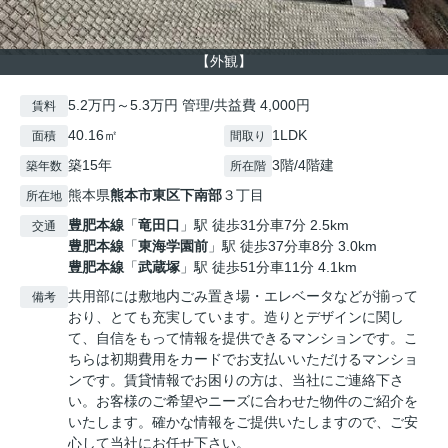
【外観】
5.2万円～5.3万円 管理/共益費 4,000円
賃料
40.16㎡
1LDK
面積
間取り
築15年
3階/4階建
築年数
所在階
熊本県
熊本市東区
下南部
３丁目
所在地
豊肥本線
「
竜田口
」駅 徒歩31分車7分 2.5km
交通
豊肥本線
「
東海学園前
」駅 徒歩37分車8分 3.0km
豊肥本線
「
武蔵塚
」駅 徒歩51分車11分 4.1km
共用部には敷地内ごみ置き場・エレベータなどが揃って
備考
おり、とても充実しています。造りとデザインに関し
て、自信をもって情報を提供できるマンションです。こ
ちらは初期費用をカードでお支払いいただけるマンショ
ンです。賃貸情報でお困りの方は、当社にご連絡下さ
い。お客様のご希望やニーズに合わせた物件のご紹介を
いたします。確かな情報をご提供いたしますので、ご安
心して当社にお任せ下さい。