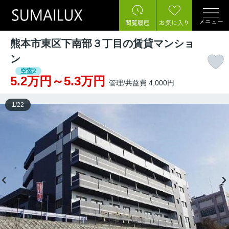
メニュー
閲覧履歴
お気に入り
熊本市東区下南部３丁目の賃貸マンショ
ン
空室2
5.2万円～5.3万円
管理/共益費 4,000円
1
/
22