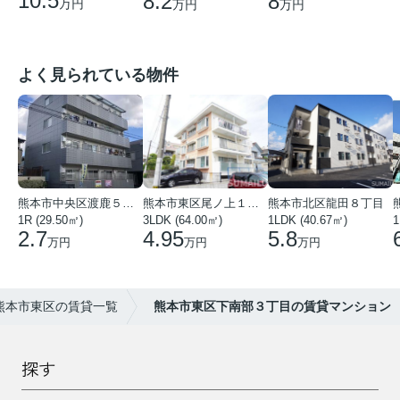
10.5
8
8.2
万円
万円
万円
よく見られている物件
熊本市中央区渡鹿５丁目
熊本市東区尾ノ上１丁目
熊本市北区龍田８丁目
1R (29.50㎡)
3LDK (64.00㎡)
1LDK (40.67㎡)
1
2.7
4.95
5.8
万円
万円
万円
熊本市東区の賃貸一覧
熊本市東区下南部３丁目の賃貸マンション
探す