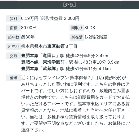
【外観】
6.19万円 管理/共益費 2,000円
賃料
80.00㎡
3LDK
面積
間取り
築30年
1-2階/2階建
築年数
所在階
熊本県
熊本市東区
御領
３丁目
所在地
豊肥本線
「
竜田口
」駅 徒歩42分車9分 3.4km
交通
豊肥本線
「
東海学園前
」駅 徒歩48分車10分 3.9km
豊肥本線
「
武蔵塚
」駅 徒歩51分車11分 4.1km
近くにはセブンイレブン 熊本御領2丁目店(徒歩6分)が
備考
ありちょっとした買い物に便利です。こちらの物件はア
パートです。忙しい方にもおすすめの、敷地内ごみ置き
場付きの物件です。こちらは初期費用をカードでお支払
いいただけるアパートです。熊本市東区エリアにある賃
貸情報のことなら、地域に密着した当社へお任せ下さ
い。当社は、多種多様な賃貸情報を取り扱っておりま
す。ご要望や不明な点などございましたら、お気軽にご
連絡下さい。