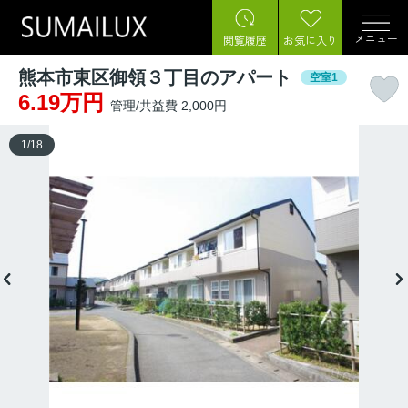
メニュー
閲覧履歴
お気に入り
熊本市東区御領３丁目のアパート
空室1
6.19万円
管理/共益費 2,000円
1
/
18