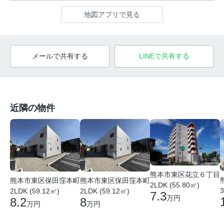
地図アプリで見る
メールで共有する
LINEで共有する
近隣の物件
熊本市東区花立６丁目
熊本市東区保田窪本町
熊本市東区保田窪本町
2LDK (55.80㎡)
3
2LDK (59.12㎡)
2LDK (59.12㎡)
7.3
万円
8
8.2
万円
万円