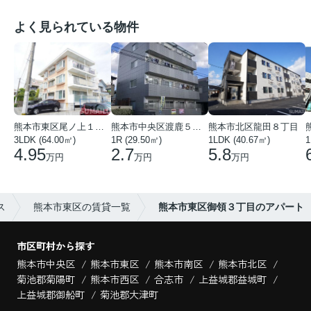
よく見られている物件
熊本市東区尾ノ上１丁目
熊本市中央区渡鹿５丁目
熊本市北区龍田８丁目
3LDK (64.00㎡)
1R (29.50㎡)
1LDK (40.67㎡)
1
4.95
2.7
5.8
万円
万円
万円
ス
熊本市東区の賃貸一覧
熊本市東区御領３丁目のアパート
市区町村から探す
熊本市中央区
熊本市東区
熊本市南区
熊本市北区
菊池郡菊陽町
熊本市西区
合志市
上益城郡益城町
上益城郡御船町
菊池郡大津町