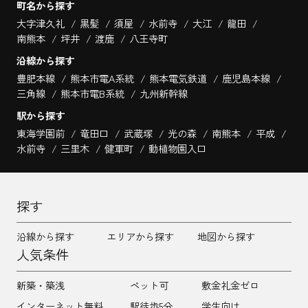
町名から探す
大字津久礼
黒髪
須屋
水前寺
大江
龍田
南熊本
坪井
渡鹿
八王寺町
沿線から探す
豊肥本線
熊本市電A系統
熊本電気鉄道
鹿児島本線
三角線
熊本市電B系統
九州新幹線
駅から探す
東海学園前
竜田口
武蔵塚
光の森
南熊本
平成
水前寺
三里木
健軍町
動植物園入口
探す
沿線から探す
エリアから探す
地図から探す
人気条件
新築・築浅
ペット可
敷金礼金ゼロ
インターネット無料
駅徒歩5分
学生向け