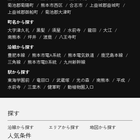
菊池郡菊陽町
熊本市西区
合志市
上益城郡益城町
上益城郡御船町
菊池郡大津町
町名から探す
大字津久礼
黒髪
須屋
水前寺
龍田
大江
南熊本
坪井
渡鹿
八王寺町
沿線から探す
豊肥本線
熊本市電A系統
熊本電気鉄道
鹿児島本線
三角線
熊本市電B系統
九州新幹線
駅から探す
東海学園前
竜田口
武蔵塚
光の森
南熊本
平成
水前寺
三里木
健軍町
動植物園入口
探す
沿線から探す
エリアから探す
地図から探す
人気条件