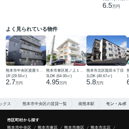
6.5
万円
よく見られている物件
熊本市中央区渡鹿５丁目
熊本市東区尾ノ上１丁目
熊本市北区龍田８丁目
1R (29.50㎡)
3LDK (64.00㎡)
1LDK (40.67㎡)
1
2.7
4.95
5.8
万円
万円
万円
ックス
熊本市中央区の賃貸一覧
南熊本駅
モン・ルポ
市区町村から探す
熊本市中央区
熊本市東区
熊本市南区
熊本市北区