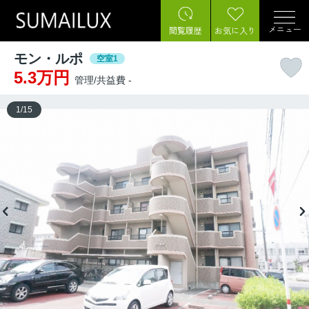
メニュー
閲覧履歴
お気に入り
モン・ルポ
空室1
5.3万円
管理/共益費 -
1
/
15