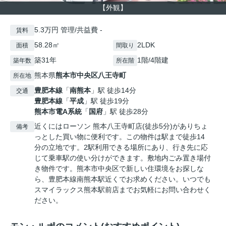
【外観】
5.3万円 管理/共益費 -
賃料
58.28㎡
2LDK
面積
間取り
築31年
1階/4階建
築年数
所在階
熊本県
熊本市中央区
八王寺町
所在地
豊肥本線
「
南熊本
」駅 徒歩14分
交通
豊肥本線
「
平成
」駅 徒歩19分
熊本市電A系統
「
国府
」駅 徒歩28分
近くにはローソン 熊本八王寺町店(徒歩5分)がありちょ
備考
っとした買い物に便利です。この物件は駅まで徒歩14
分の立地です。2駅利用できる場所にあり、行き先に応
じて乗車駅の使い分けができます。敷地内ごみ置き場付
き物件です。熊本市中央区で新しい住環境をお探しな
ら、豊肥本線南熊本駅近くでお求めください。いつでも
スマイラックス熊本駅前店までお気軽にお問い合わせく
ださい。