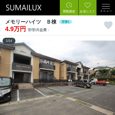
メニュー
閲覧履歴
お気に入り
メモリーハイツ Ｂ棟
空室1
4.9万円
管理/共益費 -
1
/
14