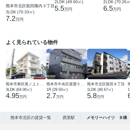
2LDK (49.60㎡)
2LDK (70.26㎡
熊本市北区龍田陳内３丁目
5.5
6.5
万円
万円
3LDK (70.33㎡)
7.2
万円
よく見られている物件
熊本市東区尾ノ上１丁目
熊本市中央区渡鹿５丁目
熊本市北区龍田８丁目
3LDK (64.00㎡)
1R (29.50㎡)
1LDK (40.67㎡)
1
4.95
2.7
5.8
万円
万円
万円
熊本市北区の賃貸一覧
西里駅
メモリーハイツ Ｂ棟