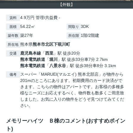
【外観】
4.9万円 管理/共益費 -
賃料
54.22㎡
3DK
面積
間取り
築27年
1階/2階建
築年数
所在階
熊本県
熊本市北区
下硯川町
所在地
鹿児島本線
「
西里
」駅 徒歩20分
交通
熊本電気鉄道
「
堀川
」駅 徒歩33分車7分 2.7km
熊本電気鉄道
「
八景水谷
」駅 徒歩38分車8分 3.1km
スーパー「MARUEI(マルエイ) 熊本北部店」が物件から
備考
201mのところにあります。初期費用のカード決済がで
きます。こちらの物件はアパートです。お客様の多種多
様なニーズにお応えするべく、物件数も数多くご用意致
しました。お気に入りの物件をどうぞ見つけてみてくだ
さい。
メモリーハイツ Ｂ棟のコメント(おすすめポイン
ト)