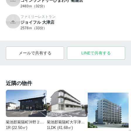
コインランドリーひまわり 菊陽店
2483ｍ（32分）
ファミリーレストラン
ジョイフル 大津店
2578ｍ（33分）
メールで共有する
LINEで共有する
近隣の物件
菊池郡菊陽町沖野２丁目
菊池郡菊陽町大字津久礼
1R (22.50㎡)
1LDK (41.68㎡)