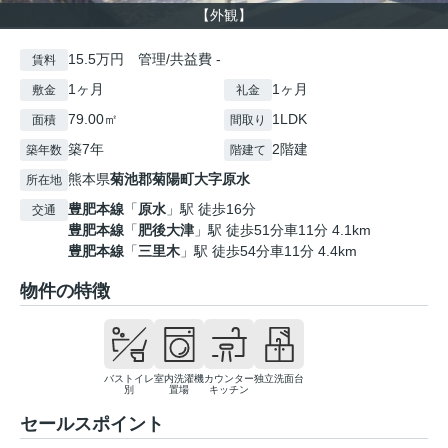
【外観】
15.5万円 管理/共益費 -
賃料
1ヶ月
1ヶ月
敷金
礼金
79.00㎡
1LDK
面積
間取り
築7年
2階建
築年数
階建て
熊本県
菊池郡菊陽町
大字原水
所在地
豊肥本線
「
原水
」駅 徒歩16分
交通
豊肥本線
「
肥後大津
」駅 徒歩51分車11分 4.1km
豊肥本線
「
三里木
」駅 徒歩54分車11分 4.4km
物件の特徴
バストイレ
室内洗濯機
カウンター
独立洗面台
別
置場
キッチン
セールスポイント