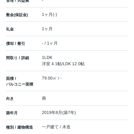
管理 / 共益費
1ヶ月(-)
敷金(保証金)
1ヶ月
礼金
- / 1ヶ月
償却 / 敷引
1LDK
間取り / 詳細
洋室 4.1帖
/
LDK 12.0帖
79.00㎡ / -
面積 /
バルコニー面積
南
向き
2019年8月(築7年)
築年月
一戸建て / 木造
種別 / 建物構造