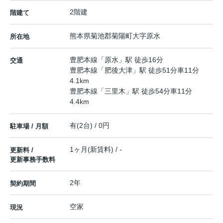
2階建
階建て
熊本県
菊池郡菊陽町
大字原水
所在地
豊肥本線
「
原水
」駅 徒歩16分
交通
豊肥本線
「
肥後大津
」駅 徒歩51分車11分
4.1km
豊肥本線
「
三里木
」駅 徒歩54分車11分
4.4km
有(2台) / 0円
駐車場 / 月額
1ヶ月(新賃料) / -
更新料 /
更新事務手数料
2年
契約期間
空家
現況