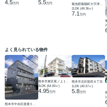
4.5
5.5
万円
万円
菊池郡菊陽町大字津久礼
2LDK (49.36㎡)
7.1
万円
2
よく見られている物件
熊本市東区尾ノ上１丁目
熊本市北区龍田８丁目
3LDK (64.00㎡)
1LDK (40.67㎡)
4.95
5.8
万円
万円
1
熊本市中央区渡鹿５丁目