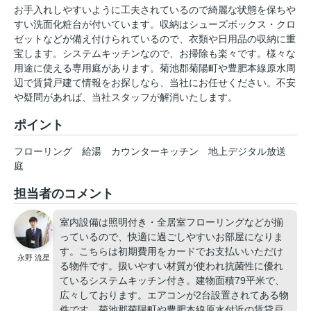
お手入れしやすいように工夫されているので綺麗な状態を保ちや
すい洗面化粧台が付いています。収納はシューズボックス・クロ
ゼットなどが備え付けられているので、衣類や日用品の収納に重
宝します。システムキッチンなので、お掃除も楽々です。様々な
用途に使える専用庭があります。菊池郡菊陽町や豊肥本線原水周
辺で賃貸戸建て情報をお探しなら、当社にお任せください。不安
や疑問があれば、当社スタッフが解消いたします。
ポイント
フローリング
給湯
カウンターキッチン
地上デジタル放送
庭
担当者のコメント
室内設備は照明付き・全居室フローリングなどが揃
っているので、快適に過ごしやすいお部屋になりま
す。こちらは初期費用をカードでお支払いいただけ
永野 流星
る物件です。扱いやすい材質が使われ抗菌性に優れ
ているシステムキッチン付き。建物面積79平米で、
広々しております。エアコンが2台設置されてある物
件です。菊池郡菊陽町や豊肥本線原水付近の賃貸戸