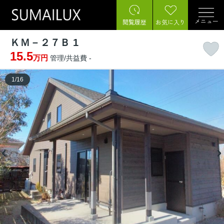
メニュー
閲覧履歴
お気に入り
ＫＭ－２７Ｂ 1
15.5
万円
管理/共益費 -
1
/
16