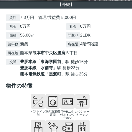
【外観】
7.3万円 管理/共益費 5,000円
賃料
0万円
0万円
敷金
礼金
56.00㎡
2LDK
面積
間取り
新築
4階/5階建
築年数
所在階
熊本県
熊本市中央区
渡鹿
５丁目
所在地
豊肥本線
「
東海学園前
」駅 徒歩16分
交通
豊肥本線
「
水前寺
」駅 徒歩23分
熊本電気鉄道
「
黒髪町
」駅 徒歩25分
物件の特徴
バストイレ
室内洗濯機
TVモニタ
カウンター
別
置場
付きインタ
キッチン
ーホン