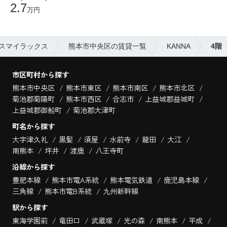
2.7
万円
スマイラックス
熊本市中央区の賃貸一覧
KANNA
4階
市区町村から探す
熊本市中央区
熊本市東区
熊本市南区
熊本市北区
菊池郡菊陽町
熊本市西区
合志市
上益城郡益城町
上益城郡御船町
菊池郡大津町
町名から探す
大字津久礼
黒髪
須屋
水前寺
龍田
大江
南熊本
坪井
渡鹿
八王寺町
沿線から探す
豊肥本線
熊本市電A系統
熊本電気鉄道
鹿児島本線
三角線
熊本市電B系統
九州新幹線
駅から探す
東海学園前
竜田口
武蔵塚
光の森
南熊本
平成