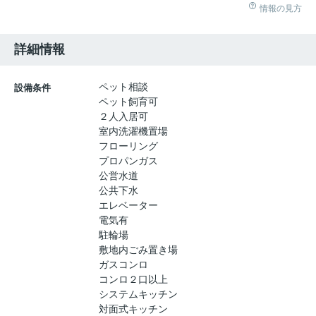
情報の見方
詳細情報
ペット相談
設備条件
ペット飼育可
２人入居可
室内洗濯機置場
フローリング
プロパンガス
公営水道
公共下水
エレベーター
電気有
駐輪場
敷地内ごみ置き場
ガスコンロ
コンロ２口以上
システムキッチン
対面式キッチン