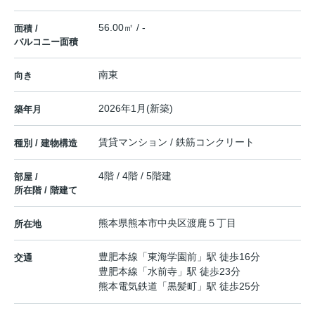
56.00㎡ / -
面積 /
バルコニー面積
南東
向き
2026年1月(新築)
築年月
賃貸マンション / 鉄筋コンクリート
種別 / 建物構造
4階 / 4階 / 5階建
部屋 /
所在階 / 階建て
熊本県
熊本市中央区
渡鹿
５丁目
所在地
豊肥本線
「
東海学園前
」駅 徒歩16分
交通
豊肥本線
「
水前寺
」駅 徒歩23分
熊本電気鉄道
「
黒髪町
」駅 徒歩25分