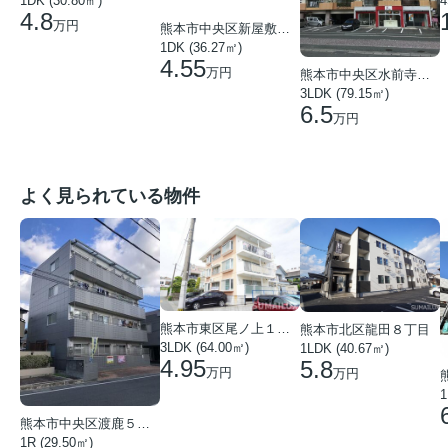
1DK (30.80㎡)
4
4.8
万円
熊本市中央区新屋敷２丁目
1DK (36.27㎡)
4.55
万円
熊本市中央区水前寺１丁目
3LDK (79.15㎡)
6.5
万円
よく見られている物件
熊本市東区尾ノ上１丁目
熊本市北区龍田８丁目
3LDK (64.00㎡)
1LDK (40.67㎡)
4.95
5.8
万円
万円
1
熊本市中央区渡鹿５丁目
1R (29.50㎡)