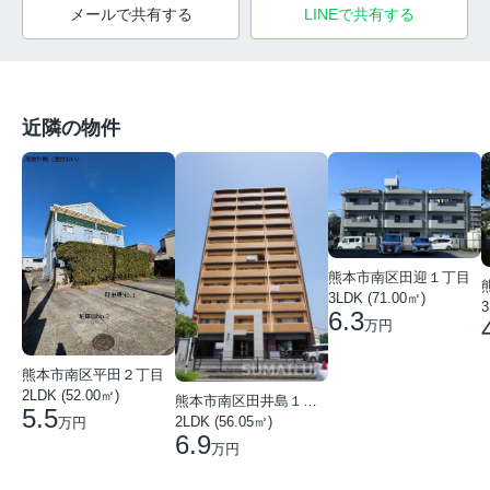
メールで共有する
LINEで共有する
近隣の物件
熊本市南区田迎１丁目
3LDK (71.00㎡)
3
6.3
万円
熊本市南区平田２丁目
2LDK (52.00㎡)
熊本市南区田井島１丁目
5.5
2LDK (56.05㎡)
万円
6.9
万円