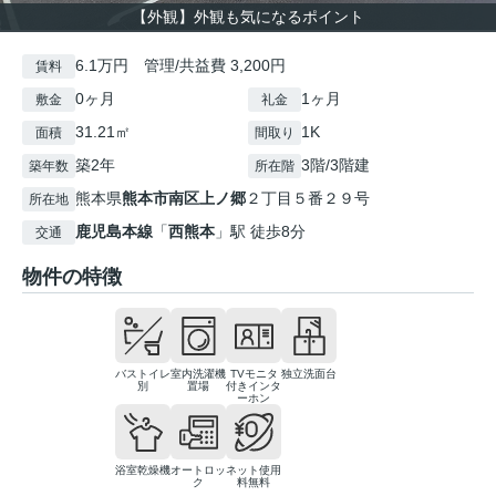
【外観】外観も気になるポイント
6.1万円 管理/共益費 3,200円
賃料
0ヶ月
1ヶ月
敷金
礼金
31.21㎡
1K
面積
間取り
築2年
3階/3階建
築年数
所在階
熊本県
熊本市南区
上ノ郷
２丁目５番２９号
所在地
鹿児島本線
「
西熊本
」駅 徒歩8分
交通
物件の特徴
バストイレ
室内洗濯機
TVモニタ
独立洗面台
別
置場
付きインタ
ーホン
浴室乾燥機
オートロッ
ネット使用
ク
料無料