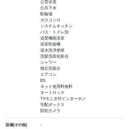
公営水道
公共下水
駐輪場
ガスコンロ
システムキッチン
バス・トイレ別
追焚機能浴室
浴室乾燥機
温水洗浄便座
洗髪洗面化粧台
シャワー
独立洗面台
エアコン
BS
ネット使用料無料
オートロック
TVモニタ付インターホン
宅配ボックス
防犯カメラ
-
設備(その他)