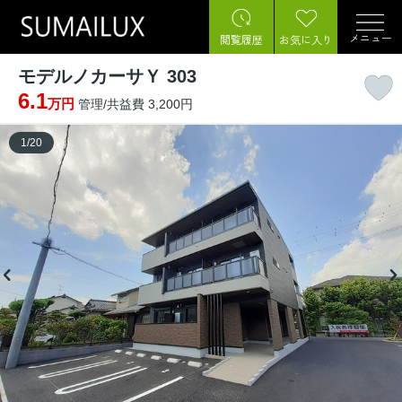
メニュー
閲覧履歴
お気に入り
モデルノカーサＹ 303
6.1
万円
管理/共益費 3,200円
1
/
20