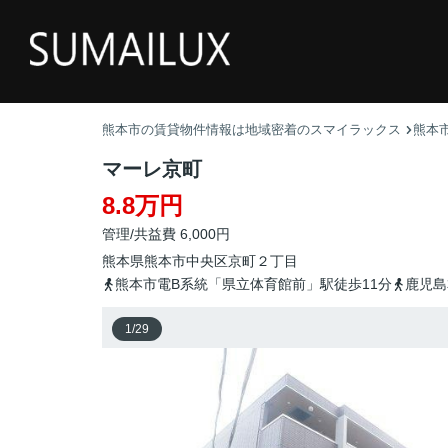
熊本市の賃貸物件情報は地域密着のスマイラックス
熊本
マーレ京町
8.8万円
管理/共益費 6,000円
熊本県
熊本市中央区
京町
２丁目
熊本市電B系統「県立体育館前」駅徒歩11分
鹿児島
1
/
29