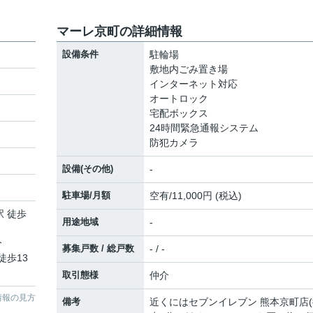
マーレ京町の詳細情報
設備条件
駐輪場
敷地内ごみ置き場
インターネット対応
オートロック
宅配ボックス
24時間緊急通報システム
防犯カメラ
設備(その他)
-
駐車場/月額
空有/11,000円 (税込)
駅 徒歩
用途地域
-
分
募集戸数 / 総戸数
- / -
徒歩13
取引態様
仲介
情報の見方
備考
近くにはセブンイレブン 熊本京町店(