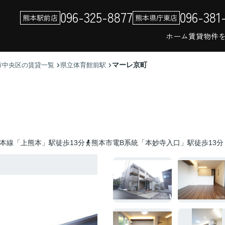
096-325-8877
096-381
熊本駅前店
熊本県庁東店
ホーム
賃貸物件
マーレ京町
市中央区の賃貸一覧
県立体育館前駅
本線「上熊本」駅徒歩13分
熊本市電B系統「本妙寺入口」駅徒歩13分