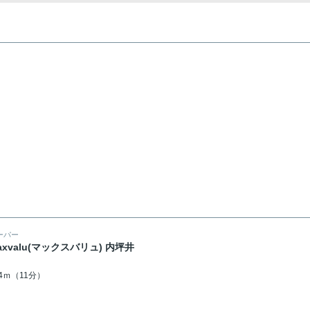
ーパー
axvalu(マックスバリュ) 内坪井
54ｍ（11分）