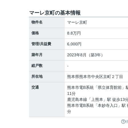
マーレ京町の基本情報
物件名
マーレ京町
価格
8.8万円
管理/共益費
6,000円
築年月
2023年8月（築3年）
総戸数
-
所在地
熊本県
熊本市中央区
京町
２丁目
交通
熊本市電B系統
「
県立体育館前
」
11分
鹿児島本線
「
上熊本
」駅 徒歩13
熊本市電B系統
「
本妙寺入口
」駅 
分