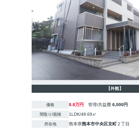
【外観】
8.8万円
管理/共益費
6,000円
価格
1LDK/48.69㎡
間取り/面積
熊本県
熊本市中央区
京町
２丁目
所在地