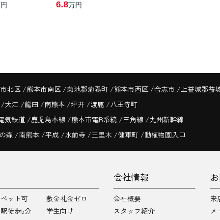
6.8
万円
万円
市北区
熊本市南区
菊池郡菊陽町
熊本市西区
合志市
上益城郡益
寺
大江
龍田
南熊本
坪井
渡鹿
八王寺町
電気鉄道
鹿児島本線
熊本市電B系統
三角線
九州新幹線
の森
南熊本
平成
水前寺
三里木
健軍町
動植物園入口
会社情報
お
ペット可
敷金礼金ゼロ
会社概要
来
駅徒歩5分
学生向け
スタッフ紹介
メ