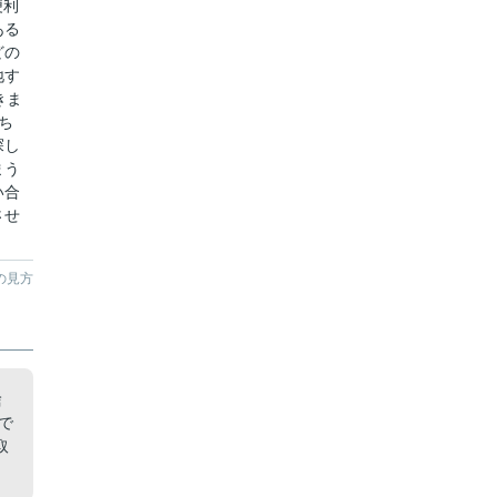
便利
ある
どの
地す
きま
ち
探し
まう
い合
させ
の見方
捨
で
取