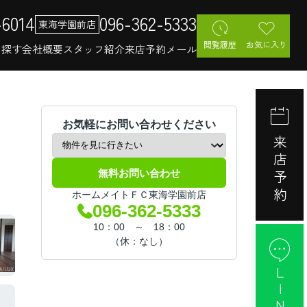
-6014
096-362-5333
東海学園前店
閲覧履歴
お気に入り
を探す
会社概要
スタッフ紹介
来店予約
メール
お気軽にお問い合わせください
来店予約
無料お問い合わせ
ホームメイトＦＣ東海学園前店
096-362-5333
10：00 ～ 18：00
（休：なし）
LINE