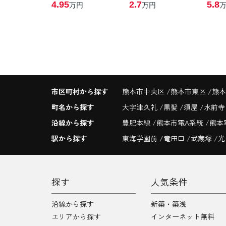
4.95
2.7
5.8
万円
万円
市区町村から探す
熊本市中央区
熊本市東区
熊本
町名から探す
大字津久礼
黒髪
須屋
水前
沿線から探す
豊肥本線
熊本市電A系統
熊本
駅から探す
東海学園前
竜田口
武蔵塚
光
探す
人気条件
沿線から探す
新築・築浅
エリアから探す
インターネット無料